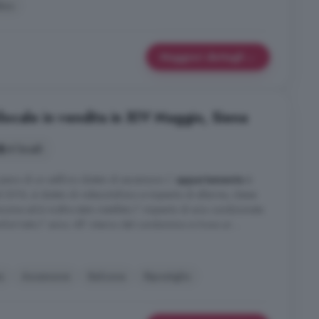
ino
Maggiori dettagli
ocale in vendita in XIV Maggio, Siena
4 locali
piano di un edificio dotato di ascensore. L'
appartamento
è
el 2016, è dotato di videocitofono e impianto di allarme, classe
ome ed è inoltre stato installato l' impianto di aria condizionata
t tutto l' anno. All' interno del condominio si trova un ...
a
Ascensore
Balcone
Ripostiglio