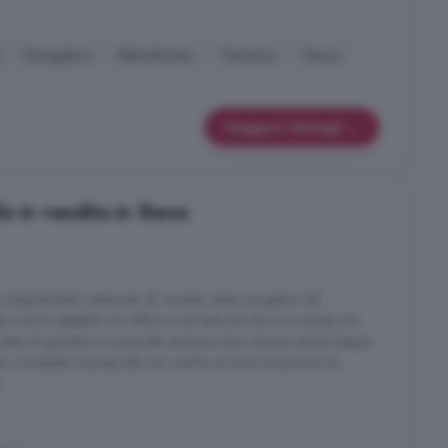
Energetico
Ristrutturato
Terrazza
Vasca
Maggiori dettagli
e in vendita in Siena
integralmente restaurato di recente classe enrgetica A2
i cucina abitabile con affaccio sul balcone da cui si gode una
ccesso al giardino in proprietà esclusiva due camere ampio bagno
 due. Completa la proprietà una cantina accanto al portone di
...