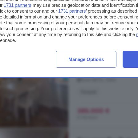
2.931 €/m²
ur
1731 partners
may use precise geolocation data and identification 
ick to consent to our and our
1731 partners
’ processing as described 
detailed information and change your preferences before consenting
Appartamento con 5 lo
te that some processing of your personal data may not require your 
t to such processing. Your preferences will apply to this website only
aw your consent at any time by returning to this site and clicking the
67 m²
2 bagni
webpage.
...
appartamento
. Acquisti il pr
più bella del mondo. Passeggiare 
Manage Options
respirare la storia delle Contrade, 
diventa la tua quotidianità.Ed è pr
Iazza del Du, Siena
Parquet
385.000 €
5.746 €/m²