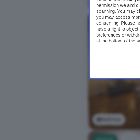
Vedi foto
permission we and o
scanning. You may cl
you may access more 
NUOVO
consenting. Please no
have a right to objec
preferences or withdr
at the bottom of the 
Vedi foto
NUOVO