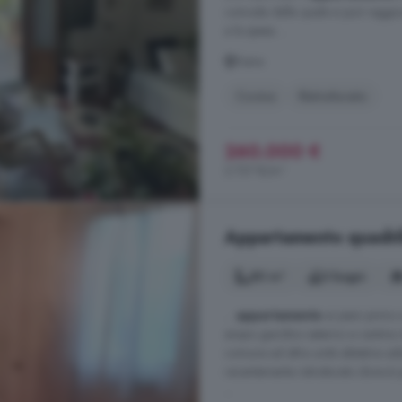
comoda dalla quale si può raggiung
e le spese ...
Siena
Cucina
Ristrutturato
260.000 €
2.737 €/m²
Appartamento quadril
80 m²
3 bagni
...
appartamento
ai piani primo 
ampio giardino esterno e cantina i
comune ad altra unità abitativa a
recentemente ristrutturato dove è 
...