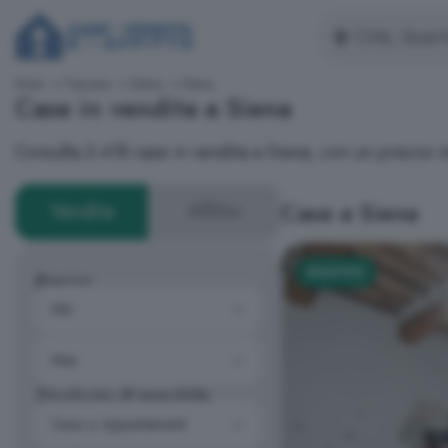
Inizio
Toscana
Siena
Siena
Case in vendita a Siena
Consulta 2.418 case in vendita a Siena, con un prezzo 
Case a Siena
Vendita
Affitto
NUOVO
Prezzo
Tipologia di immobile