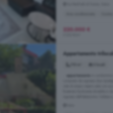
Via Manfredi di Svevia, Siena
Aria condizionata
Cucina
220.000 €
2.222 €/m²
Appartamento trilocal
110 m²
3 locali
...
appartamento
in condominio 
composto da ingresso due ripostigl
vista di ampio respiro sala con a
finestrato facilmente divisibile in
ingresso dell'abitazione. Caldaia e 
Siena