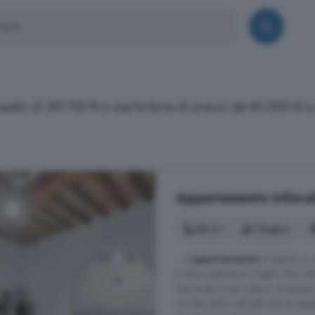
medio di 397.732 € e una forbice di prezzi da 60.000 € a
Appartamento trilocal
80 m²
1 bagno
... L'
appartamento
è inserito in 
a vista e persiane in legno che rich
nasconde al suo interno un'anima 
un intervento radicale che ha sapu