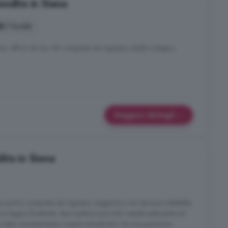
ndita in Siena
1 locale
 ufficio di mq. 40 composto da ingresso, studio e bagno.
Maggiori dettagli
ita in Siena
o primo composto da ingresso, soggiorno con terrazzo abitabile,
 un bagno finestrato. due cantine e piccolo resede adiacente ad
 stato recentemente in parte ristrutturato. Ha una posizione