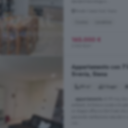
standard tecnologico ...
Strada Cassia Sud, Siena
Cucina
Lavatrice
165.000 €
2.063 €/m²
Appartamento con 7 lo
Svevia, Siena
99 m²
2 bagni
...
appartamento
di 99 mq che co
ambienti, le finiture curate e la s
un doppio affaccio Est-Ovest che r
piacevole ventilazione naturale in
con ...