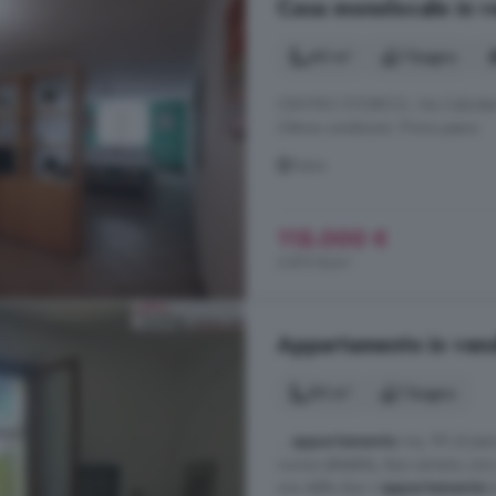
Casa monolocale in ve
40 m²
1 bagno
CENTRO STORICO, Via Calzoleria,
Ottime condizioni. Primo piano.
Siena
115.000 €
2.875 €/m²
Appartamento in vend
95 m²
1 bagno
...
appartamento
mq. 95 al pian
cucina abitabile, due camere, una
una delle due. L'
appartamento
è