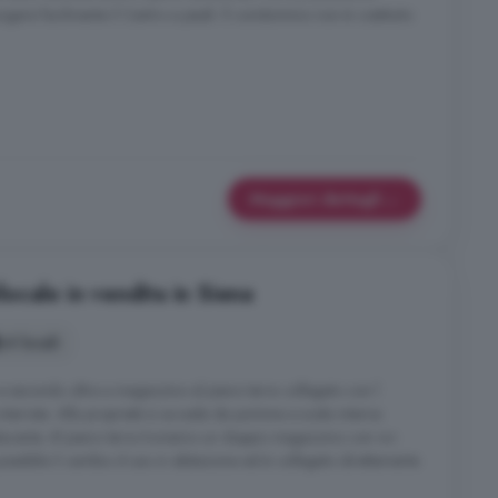
ere facilmente il Centro a piedi. Il condominio non è costituito
Maggiori dettagli
ocale in vendita in Siena
4 locali
e secondo oltre a magazzino al piano terra collegato con l
nterrata. Alla proprietà si accede da portone e scala interna
diacente. Al piano terra troviamo un doppio magazzino con wc
possibile il cambio d uso in abitazione ed è collegato direttamente