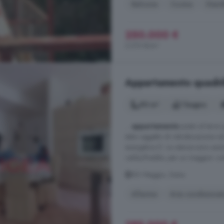
Balcone
Cucina
Giard
250.000 €
2.273 €/m²
Appartamento quadril
90 m²
1 bagno
...
appartamento
posto al terzo 
stato oggetto di ristrutturazione n
energetica D. Le utenze sono auton
caldo/freddo, per un maggior confor
XIV Maggio, Siena
Allarme
Aria condizionat