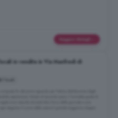
Maggiori dettagli
cali in vendita in Via Manfredi di
7 locali
nquista fin dal primo sguardo per l'ottima distribuzione degli
plendida esposizione. Situato al secondo piano, l'immobile gode di
egala luce naturale durante tutto l'arco della giornata e una
 ogni stagione. Il cuore della casa è il grande soggiorno doppio