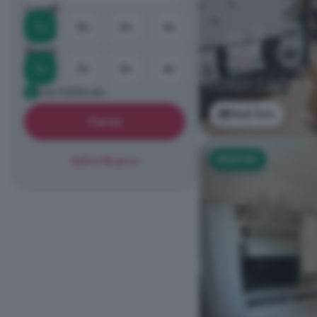
Locali
1+
2+
3+
4+
Bagni
1+
2+
3+
4+
Già Pubblicato
Vedi foto
Cerca
NUOVO
Salva Ricerca