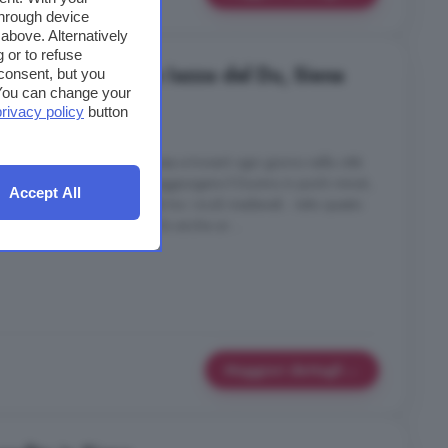
through device
above. Alternatively
 or to refuse
cali in vendita in Iazza del Du, Siena
consent, but you
. You can change your
privacy policy
button
5 locali
ivilegio di aprire la porta di casa e trovarti ogni giorno nella città
fino a Piazza del Campo, raggiungere il Duomo in pochi minuti,
Accept All
fermarti a prendere un caffè tra i vicoli medievali... tutto questo
oprio questa unicità a renderlo anche un ...
Maggiori dettagli