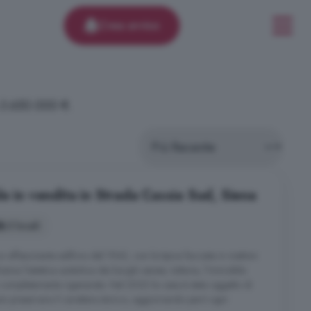
Crea avviso
 3.650.000 €.
e in vendita in Strada Cassia Sud, Siena
3 locali
un affascinante edificio del 1942, con la tipica facciata in mattoni
iama l'estetica autentica dei borghi senesi; tuttavia, l'immobile
completamente rigenerata. Nel 2022 la casa è stata oggetto di
to preservare il carattere storico, aggiornando però ogni