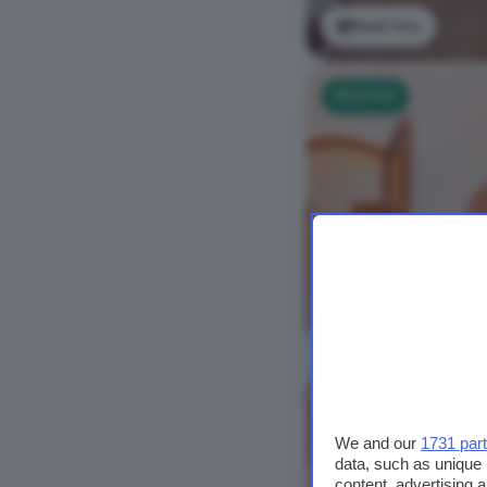
Vedi foto
NUOVO
We and our
1731 par
data, such as unique 
content, advertising