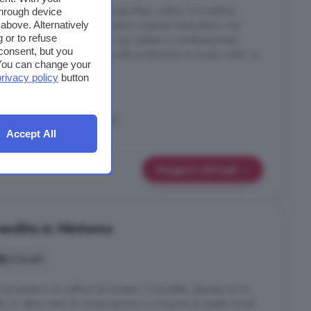
di persiane blindate su tutti gli infissi. Inoltre, l'immobile è
through device
za energetica grazie ad un moderno impianto fotovoltaico che
above. Alternatively
 or to refuse
l riscaldamento (supportato da una caldaia a condensazione),
consent, but you
o esclusivamente alla cucina e alla produzione di acqua calda. La
. You can change your
zione consente ...
privacy policy
button
ino
Palestra
Piscina
Accept All
Maggiori dettagli
vendita in Minturno
6 locali
 situata in un edificio di tre piani. L'immobile, disposto su tre
do, in ottimo stato di conservazione, si compone di quattro locali