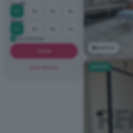
Locali
1+
2+
3+
4+
Bagni
1+
2+
3+
4+
Già Pubblicato
Vedi foto
Cerca
NUOVO
Salva Ricerca