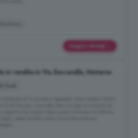
'aria aperta, ...
istrutturato
Maggiori dettagli
e in vendita in Via Zeccarelle, Minturno
3 locali
strutturato di 72 mq interni calpestabili, situato al piano rialzato
na di soli due piani. L'immobile, libero al rogito, è composto da:
un soggiorno con angolo cottura ampio e luminoso con balcone,
 bagno, cabina armadio ampia e funzionale e balcone,
tiglio ...