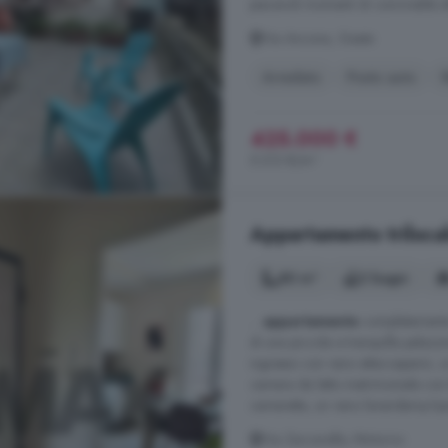
piacevoli momenti di convivialità all
Via Ancona, Gaeta
Arredato
Posto auto
R
425.000 €
5.313 €/m²
Appartamento trilocal
80 m²
2 bagni
...
appartamento
completamente ri
di una piccola e tranquilla palazzi
ingresso con vano attaccapanni, 
camera da letto matrimoniale con
cameretta, un vano lavanderia/ripos
Via Zeccarelle, Minturno