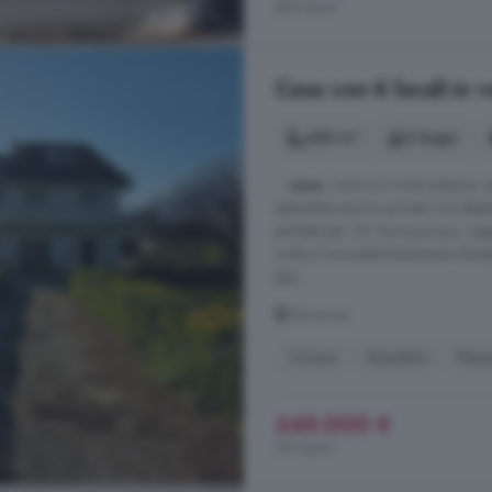
997 €/m²
Casa con 6 locali in v
480 m²
4 bagni
...
casa
, come un invito solenne: qui
splendida piscina privata e la d
perfetta per chi cerca privacy, rap
inoltre l'immobile facilmente divis
plus ...
Terracina
Cucina
Giardino
Pisci
349.000 €
727 €/m²