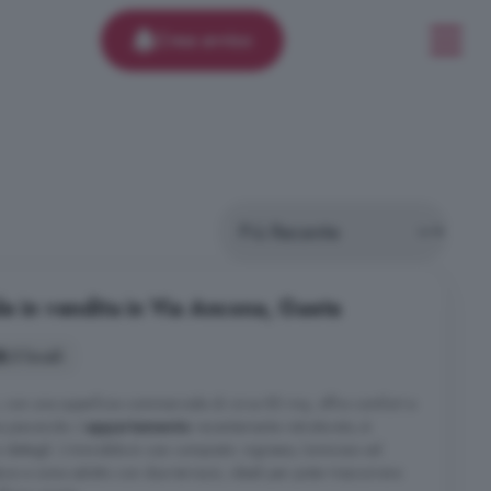
Crea avviso
e in vendita in Via Ancona, Gaeta
3 locali
a, con una superficie commerciale di circa 80 mq, offre comfort e
a piacevole. L'
appartamento
recentemente ristrutturato, è
 dettagli. L'immobile è cosi composto: ingresso, luminoso ed
a e zona salotto con due terrazzi, ideali per poter trascorrere