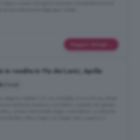
, un bagno e ampie zone giorno luminose. La proprietà è priva di
à di personalizzazione degli spazi. Dotata ...
Maggiori dettagli
in vendita in Via dei Larici, Aprilia
2 locali
categoria catastale C/2, non mutuabile, di circa 40 mq, situata
lazzina servita da ascensore. L'immobile è composto da ingresso,
ttura, camera matrimoniale, bagno e due balconi. La soluzione
tone blindato, infissi in legno con doppio vetro e apertura a