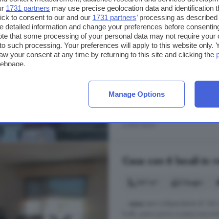
...
casa
eccelle grazie alla presenza 
ur
1731 partners
may use precise geolocation data and identification 
fortemente orientato all'efficien
ick to consent to our and our
1731 partners
’ processing as described 
detailed information and change your preferences before consenting
alimenta sia l'illuminazione che i
te that some processing of your personal data may not require your 
mentre l'impianto a gas è riservat
t to such processing. Your preferences will apply to this website only
posizione strategica di questa solu
aw your consent at any time by returning to this site and clicking the
webpage.
Via Guido d'Arezzo, Latina
Balcone
Cucina
Giard
Manage Options
468.000 €
2.400 €/m²
Casa con 6 locali in 
141 m²
2 bagni
...
casa
semi indipendente di 140 mq
livelli, piano primo e piano secon