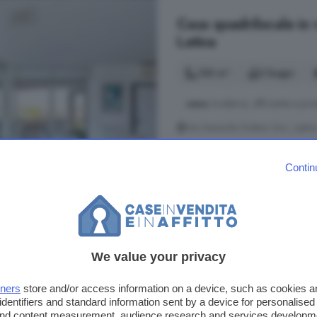
Casa quadrilocale in 
Latina
130 m²
2 bagni
...
casa
moderna, efficiente e pron
Via Gerardo Dottori Snc, Latina
Ben collegato
Cucina
Contin
390.000 €
3.000 €/m²
We value your privacy
Casa quadrilocale in 
tners
store and/or access information on a device, such as cookies 
195 m²
3 bagni
identifiers and standard information sent by a device for personalised
 and content measurement, audience research and services developm