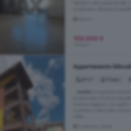
distribuiti in due camere da letto
arredamento, offrendo la possibilit
Minturno
105.000 €
745 €/m²
Appartamento bilocale 
40 m²
1 bagno
...
vendita
una graziosa mansarda 
al quarto piano di una piccola pa
luminoso soggiorno con angolo co
si presenta in ottimo stato con por
ribalta, ...
Via dei Larici, Aprilia