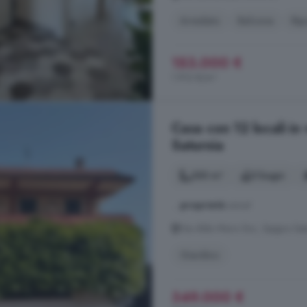
Arredato
Balcone
Rip
153.000 €
1.913 €/m²
Casa con 12 locali in
Saturnia
350 m²
5 bagni
...
proprietà
unica!
Via Aldo Moro Snc, Spigno Sat
Giardino
349.000 €