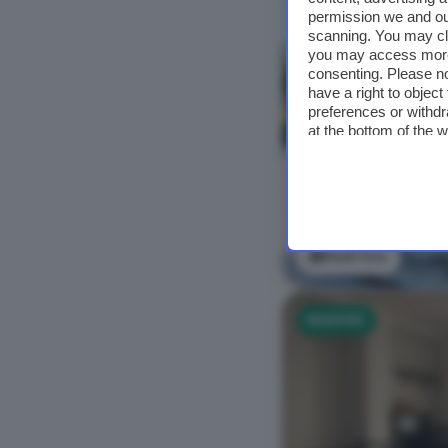
permission we and o
scanning. You may cl
you may access more 
consenting. Please no
have a right to objec
preferences or withdr
at the bottom of the 
Vedi foto
NUOVO