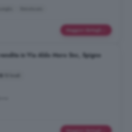
ostiglio
Ristrutturato
Maggiori dettagli
 vendita in Via Aldo Moro Snc, Spigno
12 locali
urnia
Maggiori dettagli