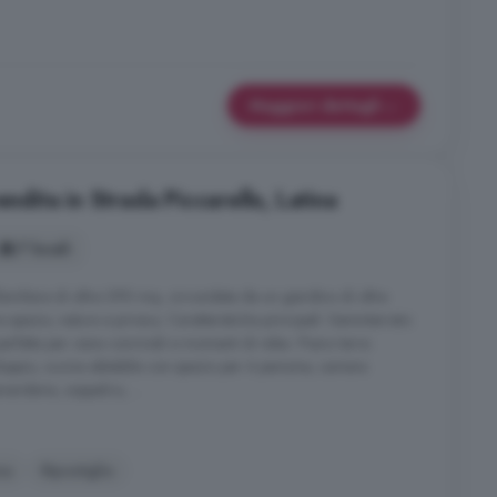
Maggiori dettagli
endita in Strada Piccarello, Latina
7 locali
familiare di oltre 390 mq, circondata da un giardino di oltre
pazio, natura e privacy. Caratteristiche principali: Seminterrato:
rfetta per cene conviviali e momenti di relax. Piano terra:
oppio, cucina abitabile con spazio per 4 persone, camera
avanderia, soppalco, ...
na
Ripostiglio