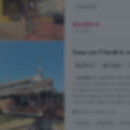
Ascensore
59.000 €
1.475 €/m²
Casa con 7 locali in v
400 m²
4 bagni
...
vendita
una splendida villa uni
6.000 mq, ideale per chi desidera s
accogliente taverna con camino, pe
ingresso elegante, ampio salone d
matrimoniale, bagno, ripostiglio, l
Strada Piccarello, Latina
Cucina
Giardino
Pisci