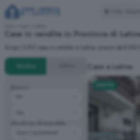
Inizio
Lazio
Latina
Case in vendita in Provincia di Latin
Scopri 5.921 case in vendita in Latina: prezzi da 8.50
Case a Latina
Vendita
Affitto
NUOVO
Prezzo
Tipologia di immobile