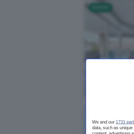
NUOVO
Vedi foto
NUOVO
We and our
1731 par
data, such as unique 
content, advertising