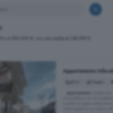
a
0 € a 4.500.009 €, con una media di 238.599 €.
Appartamento trilocal
80 m²
1 bagno
...
appartamento
, al piano terr
funzionalità per una vita quotidian
arredato con gusto e attenzione ai
ampio soggiorno con angolo cottur