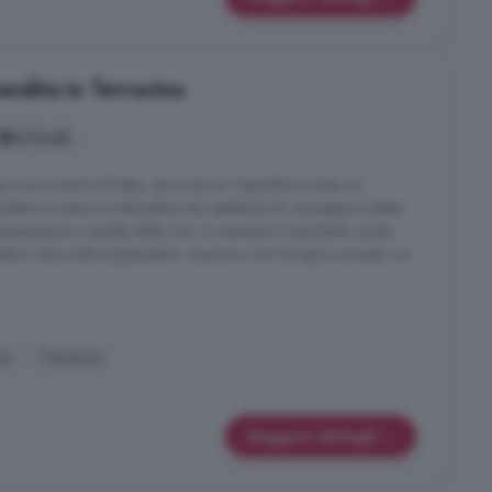
endita in Terracina
6 locali
 non si entra di fretta, qui si arriva. Il giardino curato, la
ependance creano un'atmosfera da residenza di campagna nobile,
presentanza e qualità della vita. La metratura importante rende
ibile in due unità indipendenti, ciascuna con il proprio accesso: un
na
Terrazza
Maggiori dettagli