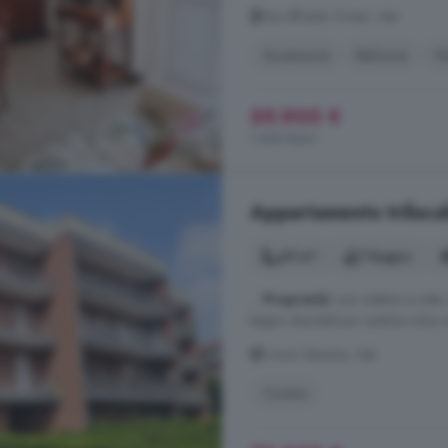
Via Alfredo Oriani, Asti
Ascensore
Balcone
V
59.900 €
1.302 €/m²
Appartamento trilocal
65 m²
1 bagno
...
Proprietà
) con mattoni a vis
bagno due balconi cantina e box a
Corso Venezia, Asti
Cucina