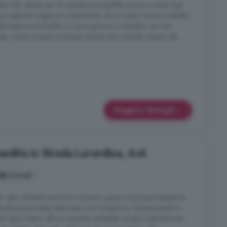
ro lati, ideale per chi desidera tranquillità, privacy e spazi ben
 un accogliente soggiorno impreziosito da un caldo camino, perfetto
lle stagioni più fredde. La zona giorno si completa con una
ata, mentre al piano troviamo anche una comoda camera da ...
Maggiori dettagli
vendita in Strada Laverdina, Asti
6 locali
 ogni ambiente secondo il proprio gusto e le proprie esigenze.
rutturali principali realizzate, con fondazioni, tamponamenti e
i spazi interni offrono grande versatilità: al piano seminterrato