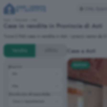
Inizio
Piemonte
Asti
Case in vendita in Provincia di Asti
Trova 2.946 case in vendita in Asti. I prezzi vanno da 
Case a Asti
Vendita
Affitto
NUOVO
Prezzo
Tipologia di immobile