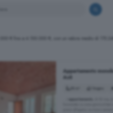
5.000 € fino a 4.100.000 €, con un valore medio di 175.24
Appartamento monoloc
Asti
50 m²
1 bagno
... L'
appartamento
, di 50 mq, s
funzionale. La zona giorno è ben o
pranzi all'aperto. La mono camera