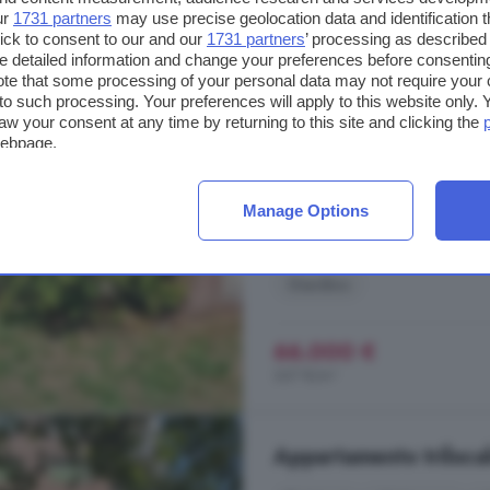
Casa con 5 locali in v
ur
1731 partners
may use precise geolocation data and identification 
Solbrito
ick to consent to our and our
1731 partners
’ processing as described 
detailed information and change your preferences before consenting
te that some processing of your personal data may not require your 
180 m²
1 bagno
t to such processing. Your preferences will apply to this website only
aw your consent at any time by returning to this site and clicking the
...
casa
indipendente di 180 mq, ide
webpage.
1900, si sviluppa su più livelli e o
trovano tre ampie camere che poss
seconda delle esigenze. La zona n
Manage Options
Via del Piano, San Paolo Solbri
Giardino
66.000 €
367 €/m²
Appartamento trilocale