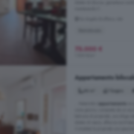
dotato di doccia, garantisce comfor
mantenendo il ...
Via Angelo Brofferio, Asti
Ristrutturato
75.000 €
1.500 €/m²
Appartamento bilocale
46 m²
1 bagno
... Maternità.L'
appartamento
acc
zona giorno, composta da un acco
balcone di proprietà, uno sfogo est
dotato di vasca, affaccia anch'es
Completa la proprietà una spaziosa