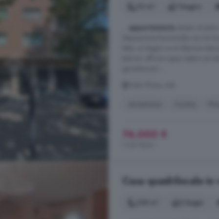
74 m²
1 bagno
...
appartamento
situato al pian
disposizione funzionale con tre local
letto, un bagno e un'ulteriore sta
balconi offrono spazi esterni priva
garantiscono ...
Viale Pilone, Asti
Ascensore
Cucina
Priv
76.000 €
1.027 €/m²
Casa quadrilocale in 
120 m²
2 bagni