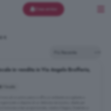
Crea avviso
8 €.
ale in vendita in Via Angelo Brofferio,
1 locale
i trova ad un primo piano e offre un ambiente accogliente e
rganizzata e dispone di un delizioso terrazzino, ideale per
 è luminosa e ben proporzionata, mentre il bagno, finestrato e