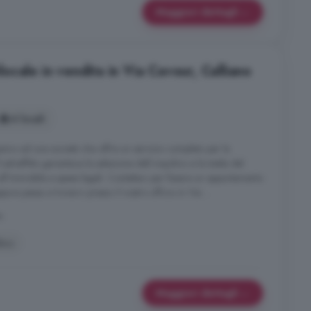
Maggiori dettagli
cale in vendita in Via Cavour, Calliano
4 locali
amo ad una società che offre un servizio completo per la
 salvaffitto garantisce la selezione dell inquilino e la tutela del
all'immobile e spese legali. Contattaci per fissare un appuntamento
e passa a trovarci presso il nostro ufficio in Via ...
o
ino
Maggiori dettagli