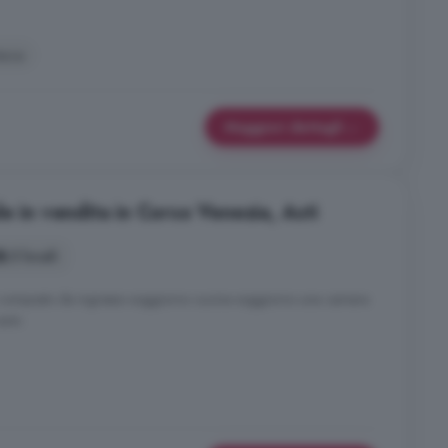
asca
Maggiori dettagli
e in vendita in Corso Venezia, Asti
3 locali
ta composto da ingresso soggiorno cucina soggiorno una camera
uto.