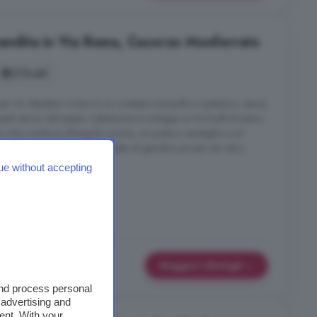
vendita in Via Roma, Casorzo Monferrato
5 locali
r chi desidera vivere in un contesto tranquillo e autentico, senza
li servizi del paese. L'abitazione si sviluppa su tre livelli:Al piano
 che conduce all'angolo cucina, un pratico ripostiglio e un
 a salottino, con accesso diretto al giardino privato sul retro,
ue without accepting
tiglio
Maggiori dettagli
and process personal
 advertising and
ent. With your