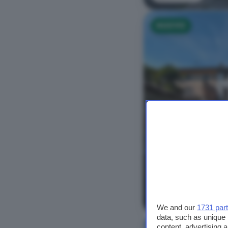
NUOVO
Vedi foto
We and our
1731 par
data, such as unique 
content, advertising