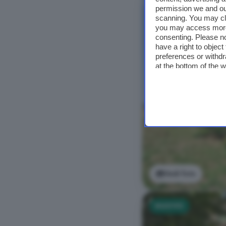
NUOVO
permission we and o
scanning. You may cl
you may access more 
consenting. Please no
have a right to objec
preferences or withdr
at the bottom of the 
Vedi foto
NUOVO