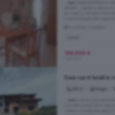
...
casa
indipendente libera su quatt
distribuiti. L ingresso si apre su
per creare un atmosfera intima ne
cucina funzionale e ben organizz
Via Ciampia, Cortandone
Cucina
168.000 €
1.400 €/m²
Casa con 6 locali in 
350 m²
4 bagni
...
casa
su misura, personalizzando
L'immobile presenta già le opere st
copertura recentemente eseguiti. Gl