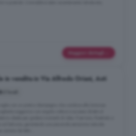
t e praticità. L'immobile è stato recentemente ristrutturato,
Maggiori dettagli
 in vendita in Via Alfredo Oriani, Asti
2 locali
oglie con un pratico disimpegno che conduce alla luminosa
gliente soggiorno con angolo cottura e accesso diretto al
erno ideale per godersi momenti di relax. Il servizio, finestrato e
so sul balcone, garantendo una piacevole aerazione naturale.
 camera da letto ...