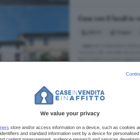
Casa con 5 locali in 
208 m²
1 bagno
...
casa
semi indipendente ideale pe
rinunciare alla comodità dei principa
terra troviamo un ampio soggiorno
ulteriore locale attualmente adibito
perfetto per ...
Contin
Via Roma, Casorzo Monferrato
Cucina
Giardino
Ripos
56.000 €
We value your privacy
269 €/m²
tners
store and/or access information on a device, such as cookies 
identifiers and standard information sent by a device for personalised
 and content measurement, audience research and services developm