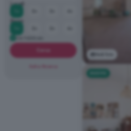
Locali
1+
2+
3+
4+
Bagni
1+
2+
3+
4+
Già Pubblicato
Cerca
Vedi foto
Salva Ricerca
NUOVO