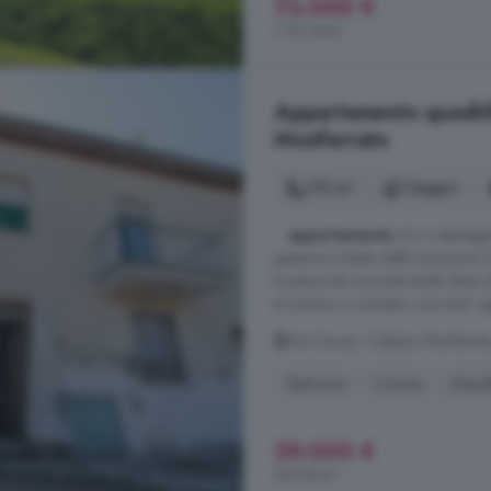
73.000 €
1.123 €/m²
Appartamento quadrilo
Monferrato
112 m²
1 bagno
...
appartamento
noi ci appoggi
gestione e tutela della locazione. Il
locatore da morosità sfratti danni 
al numero o mandaci una mail: oppur
Via Cavour, Calliano Monferrat
Balcone
Cucina
Giard
29.000 €
259 €/m²