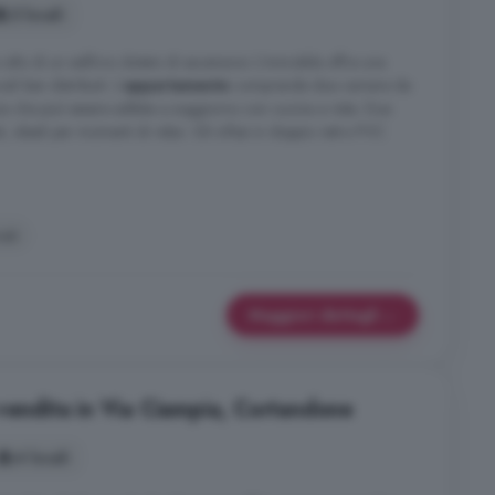
3 locali
o alto di un edificio dotato di ascensore. L'immobile offre una
i ben distribuiti. L'
appartamento
comprende due camere da
nza che può essere adibita a soggiorno con cucina a vista. Due
ti, ideali per momenti di relax. Gli infissi in doppio vetro PVC
ati
Maggiori dettagli
vendita in Via Ciampia, Cortandone
4 locali