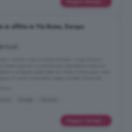
Maggiori dettagli
 in affitto in Via Roma, Europa
2 locali
empo - Numero e tipo di animali domestici - luogo di lavoro
tto) Questo grazioso e curato bilocale rappresenta la soluzione
ativo e un'elevata qualità della vita. Situato al terzo piano, viene
dispone di cucina componibile e bagno arredato. Grazie alla ...
olzano
ucina
Garage
Terrazza
Maggiori dettagli