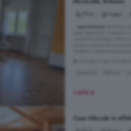
Novacella, Bolzano
115 m²
1 bagno
...
appartamento
ristrutturato, 
questa opportunità! Proponiamo 
condominio ben tenuto, dotato di 
mq ed è composto da tre ampie s
abitabile è completamente attrezzat
Via Rovigo, Europa Novacella,
Ascensore
Balcone
C
1.870 €
Casa trilocale in affit