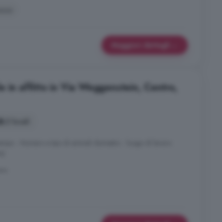
azza
Maggiori dettagli
 in affitto in Via Weggenstein, Centro,
2 locali
empo - Numero e tipo di animali domestici - luogo di lavoro
o)
ano