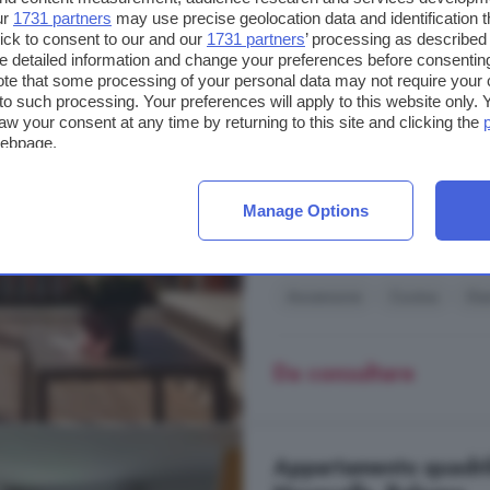
Casa con 6 locali in 
ur
1731 partners
may use precise geolocation data and identification 
Cristina Valgardena
ick to consent to our and our
1731 partners
’ processing as described 
detailed information and change your preferences before consenting
600 m²
3 bagni
te that some processing of your personal data may not require your 
t to such processing. Your preferences will apply to this website only
aw your consent at any time by returning to this site and clicking the
Lo Chalet Sassolungo è un esclusi
webpage.
nel suggestivo paesaggio di Santa
sul Sella, sul Cir e sullo Stevia, 
atmosfera di montagna. Realizzati
Manage Options
offrendo ambienti raffinati pensati .
Strada Col da Messa, Santa Cri
Ascensore
Cucina
Ga
Da consultare
Appartamento quadrilo