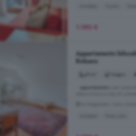
Arredato
Cucina
Terr
1.190 €
Appartamento bilocale
Bolzano
60 m²
1 bagno
...
appartamento
e per quanto t
(datore di lavoro e tipo di contratt
Via Weggenstein, Centro, Bolz
Arredato
Posto auto