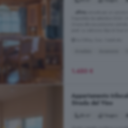
95 m²
1 bagno
...
affitto
annuale per un canone me
Disponibile da settembre 2026. L'
Grazie alla sua posizione centrale,
piedi. La cabinovia Alpe di Siusi si
Via Dilthey, Siusi, Castelrotto
Arredato
Ascensore
C
1.450 €
Appartamento trilocale
Strada del Vino
56 m²
1 bagno
Questo oggetto moderno e arredato 