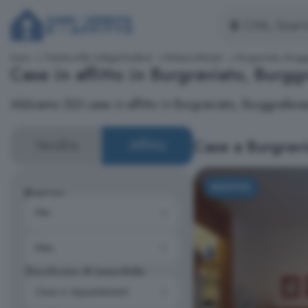
Inizio
Trentino-Alto Adige/Südtirol
Bolzano/Bozen
Burgraviato, Burg
Case in affitto in Burgraviato, Bur
Abbiamo 523 case in affitto in Burgraviato, Burggrafe
Case a Burgrav
Vendita
Affitto
NUOVO
Prezzo
Tipologia di immobile