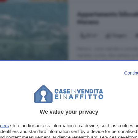
Appartamento bilocale
Merano
55 m²
1 bagno
Merano - zona centrale e comoda a
ingresso, cucina, due camere, un
arredato. Riscaldamento centralizz
due contratti di lavoro. Solo richie
Contin
Via Otto Huber, Centro, Meran
Arredato
Ascensore
B
800 €
We value your privacy
tners
store and/or access information on a device, such as cookies 
identifiers and standard information sent by a device for personalised
 and content measurement, audience research and services developm