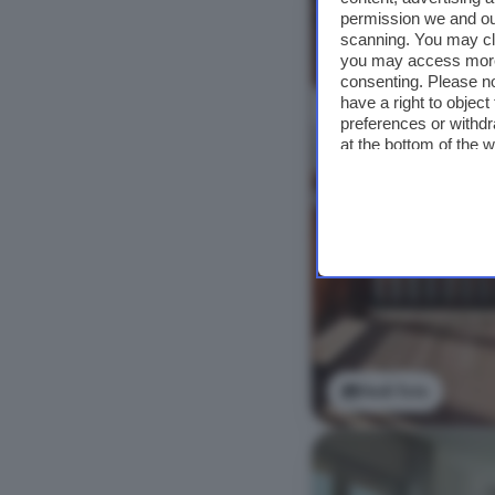
permission we and o
scanning. You may cl
you may access more 
consenting. Please no
have a right to objec
preferences or withdr
at the bottom of the 
Vedi foto