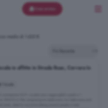
Crea avviso
zzo medio di 1.625 €.
le in affitto in Strada Ruac, Corvara In
1 locale
 connessione Wi-Fi. Le piste sono raggiungibili a piedi in 1
tica. ENG75 m² flat comprising two bedrooms, two bathrooms and
ofa beds, ideal for accommodating several people in total