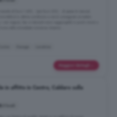
3 locali
nsile di Euro 1.450, - (più Euro 200, - di spese & utenze).
immobile è in ottime condizioni e verrà consegnato arredato.
 i vari negozi, bar e ristoranti sono raggiungibili in pochi minuti a
 trova nelle immediate vicinanze. Insieme ...
ucina
Garage
Lavatrice
Maggiori dettagli
 in affitto in Centro, Caldaro sulla
3 locali
con finiture di qualità, situato in un edificio di nuova