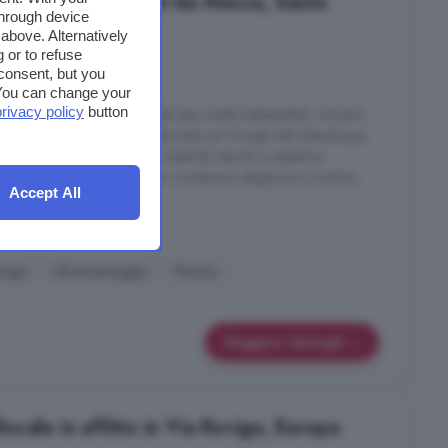
affitto in Strada Col da Messa, Santa
through device
above. Alternatively
 or to refuse
6 locali
consent, but you
. You can change your
privacy policy
button
vo rifugio alpino composto da due chalet indipendenti, immersi
 Cristina in Val Gardena. Affacciato sul Gruppo del Sassolungo,
unisce design contemporaneo, materiali naturali e autentica
 con legno e pietra, gli interni combinano eleganza e comfort,
Accept All
..
stina Valgardena
rage
Idromassaggio
Piscina
Maggiori dettagli
cale in affitto in Via Rovigo, Europa