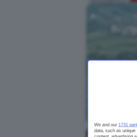
Vedi foto
We and our
1731 par
data, such as unique 
content, advertising