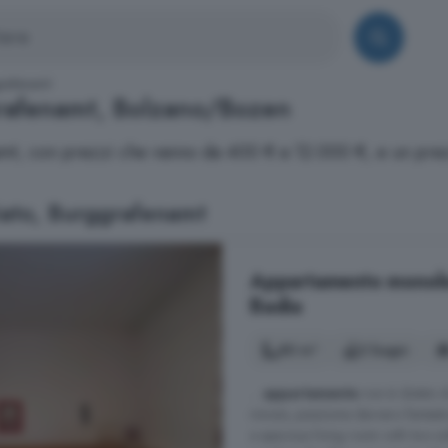
grafenamt
ggrafenamt, Bolzano/Bozen
namt, con prezzi che vanno da 400 € a 12.000 €, e un pre
iato, Burggrafenamt
Appartamento monoloca
Badia
80 m²
2 bagni
...
appartamento
non è dotato di
minuto, posizione davvero fantas
a spacious living room with two s