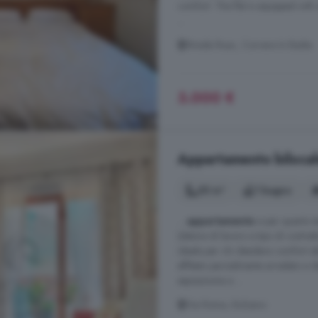
comfort. The flat is equipped with
...
Strada Ruac, Corvara In Badia
3.000 €
Appartamento bilocale
55 m²
1 bagno
...
appartamento
e per quanto t
(datore di lavoro e tipo di contra
ideale per chi desidera comfort abit
affittato parzialmente arredato e
esposizione a ...
Via Roma, Bolzano