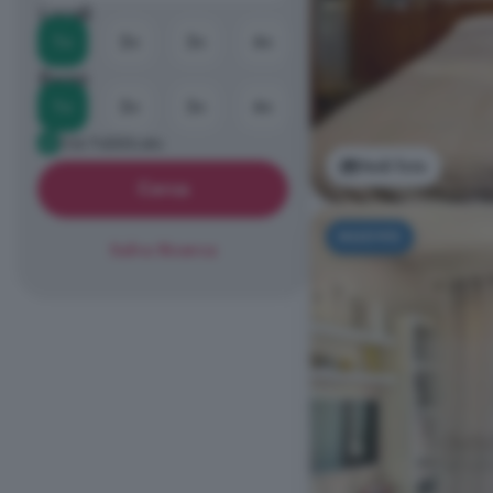
Locali
1+
2+
3+
4+
Bagni
1+
2+
3+
4+
Già Pubblicato
Vedi foto
Cerca
NUOVO
Salva Ricerca