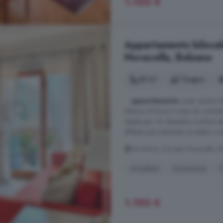
1.100 €
Appartamento bilocale
Novacella, Bolzano
55 m²
1 bagno
...
appartamento
e per quanto t
(datore di lavoro e tipo di contra
ideale per chi desidera comfort abit
affittato parzialmente arredato e 
Via Roma, Europa Novacella, B
Arredato
Ascensore
C
1.190 €