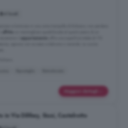
4 locali
spazioso e luminoso in una zona tranquilla di Bolzano, non perdere
in
affitto
un meraviglioso quadrilocale al quarto piano di un
ascensore. L'
appartamento
offre una superficie totale di 115
tanze, ognuna con accesso a balcone o veranda. La cucina
a ...
 Bolzano
ucina
Ripostiglio
Ristrutturato
Maggiori dettagli
to in Via Dilthey, Siusi, Castelrotto