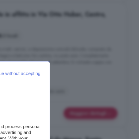
 in affitto in Via Otto Huber, Centro,
2 locali
 tutti i servizi, a disposizione comodo bilocale, composto da
 bagno e balcone. No cantina, no posto auto. Completamente
ato. Disponibile dal primo di settembre. Si richiede coppia con
ste via email.
ue without accepting
o
alcone
Cucina
Posto auto
Maggiori dettagli
and process personal
 advertising and
ent. With your