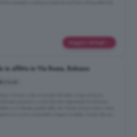
 all the necessary cooking accessories and has a dining table that
Maggiori dettagli
 in affitto in Via Roma, Bolzano
2 locali
empo- Numero e tipo di animali domestici- luogo di lavoro
tto)Questo grazioso e curato bilocale rappresenta la soluzione
ativo e un'elevata qualità della vita. Situato al terzo piano, viene
 dispone di cucina componibile e bagno arredato. Grazie alla sua