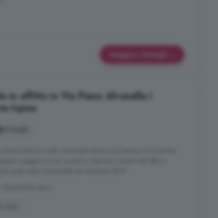
no
Maggiori dettagli
 in affitto in Via Piano Alvanella I
te Irpino
3 locali
ona prossima a tutti i principali servizi si propone in locazione
gresso, soggiorno con cucina a vista due camere da letto e
odo posto auto. Disponibile da Gennaio 2027.
, Monteforte Irpino
o auto