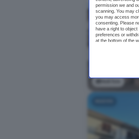
NUOVO
permission we and o
scanning. You may cl
you may access more 
consenting. Please no
have a right to objec
preferences or withdr
at the bottom of the 
Vedi foto
NUOVO