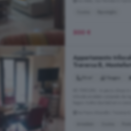
Via Stella, San Michele Di Seri
Cucina
Ripostiglio
500 €
Appartamento trilocale
Traversa B, Montefor
70 m²
1 bagno
Rif: FIMO283 - In parco chiuso in z
trilocale arredato composto da in
bagno. Inoltre due balconi e com
Via Piano Alvanella I Traversa B
Arredato
Cucina
Post