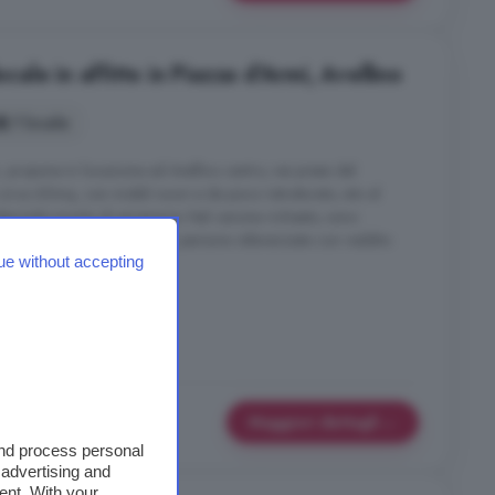
le in affitto in Piazza d'Armi, Avellino
1 locale
ropone in locazione ad Avellino centro, nei pressi del
circa 60mq, con mobili nuovi e da poco ristrutturato, sito al
denziale munito di ascensore. Nel canone richiesto, sono
. Disponibile da subito, solo persone referenziate con reddito
ue without accepting
taId Annuncio: ...
istrutturato
Maggiori dettagli
and process personal
 advertising and
ent. With your