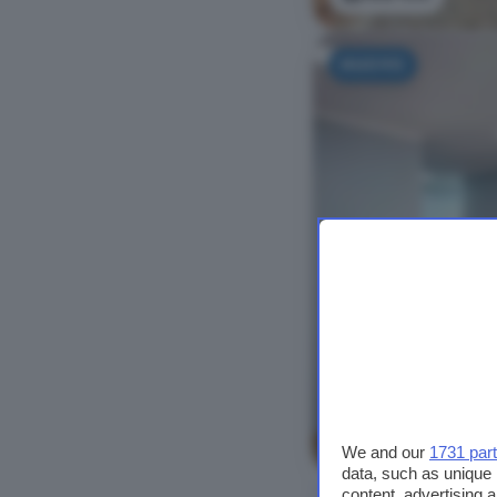
NUOVO
Vedi foto
We and our
1731 par
data, such as unique 
content, advertising