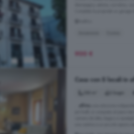
disimpegno, salone, corridoio, cu
Completa la proprietà un garage di
Avellino
Ascensore
Cucina
900 €
Casa con 5 locali in a
150 m²
2 bagni
...
affitto
una soluzione indipende
più livelli, è composto al piano t
camere da letto, bagno e ripostigl
una cantina e un piccolo spazio es