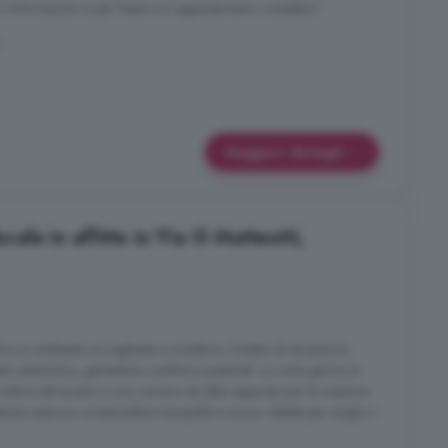
i informazioni e per fissare un appuntamento contattaci!
Maggiori dettagli
le in affitto in Via G Matteotti,
ffre un ambiente accogliente e moderno. Dotato di ascensore,
nto autonomo, garantisce comfort e praticità. La zona giorno è
ottura attrezzato e una camera da letto separata per la massima
tenuto assicura un'atmosfera tranquilla e sicura. Ideale per single o