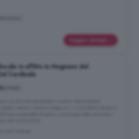
istrutturato
Maggiori dettagli
ocale in affitto in Mugnano del
el Cardinale
4 locali
iano con box auto pavimentato e cantina. Internamente è
angolo cottura,3 camere e doppi acc. ri. L'immobile è ubicato in
ll'uscita autostradale di baiano, a pochi passi dalla nazionale e
à libero dal 30/08/2026.
no Del Cardinale