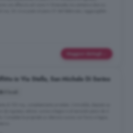
cina con affaccio sul corso V. Emanuele, tre camere e due wc.
 mq. 26 circa posto al piano S1 del fabbricato, raggiungibile ...
Maggiori dettagli
ffitto in Via Stella, San Michele Di Serino
5 locali
nte di 150 mq, completamente arredata. L'immobile, disposto su
erra da ingresso, salone, cucina e bagno e al secondo piano da 4
io. Completa la proprietà un ulteriore cucina con forno a legna,
terno.