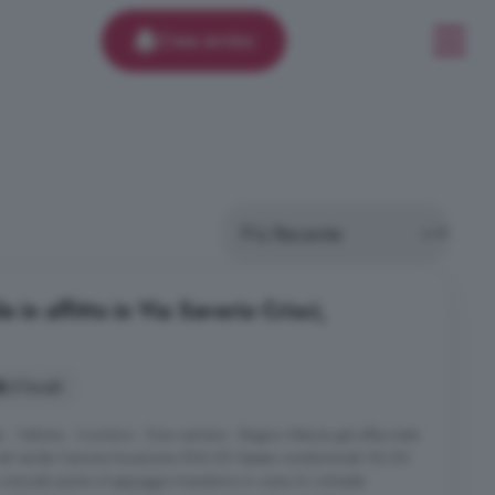
Crea avviso
 in affitto in Via Saverio Crisci,
3 locali
 - Salone - Cucinino - Due camere - Bagno Utenze già allacciate
 nel verde Canone locazione 500,00 Spese condominiali 30,00
n comodo punto d appoggio transitorio in zona Si richiede