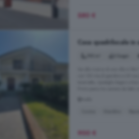
580 €
Casa quadrilocale in a
195 m²
2 bagni
Sei alla ricerca di una villa in fitt
con 120 mq di giardino e 35 mq d
tavernetta, ripostiglio bagno e box
Primo piano tre camere da letto co
Avella
Cucina
Giardino
Ripos
900 €