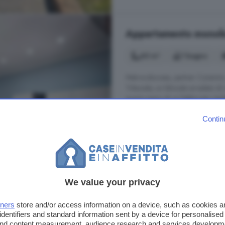
Appartamento monoloca
60 m²
1 bagno
Metrocubocasa, partner Consimm, p
Tribunale, un bilocale arredato di 
quarto piano di un fabbricato resi
comprensivi gli oneri condominiali
Contin
dimostrabile. APE In fase di richies
Piazza d'Armi, Avellino
Arredato
Ascensore
R
We value your privacy
580 €
tners
store and/or access information on a device, such as cookies 
identifiers and standard information sent by a device for personalised
 and content measurement, audience research and services developm