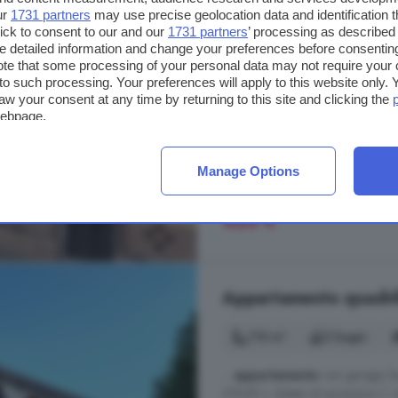
Appartamento bilocale
ur
1731 partners
may use precise geolocation data and identification 
ick to consent to our and our
1731 partners
’ processing as described 
detailed information and change your preferences before consenting
50 m²
1 bagno
te that some processing of your personal data may not require your 
t to such processing. Your preferences will apply to this website only
... l'
immobile
verra' locato libero
aw your consent at any time by returning to this site and clicking the
webpage.
Monteforte Irpino
Cucina
Ripostiglio
Manage Options
420 €
Appartamento quadrilo
115 m²
2 bagni
...
appartamento
con garage, fac
219/81 ), dotato di ascensore. L' 