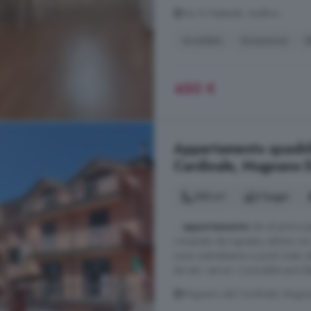
Via G Matteotti, Avellino
Arredato
Ascensore
R
450 €
Appartamento quadril
Cardinale, Mugnano D
100 m²
2 bagni
...
appartamento
sito al primo p
composto da ingresso, salone con 
zona centralissima a pochi metri da
da tutti i servizi. L'immobile sar
Mugnano del Cardinale, Mugna