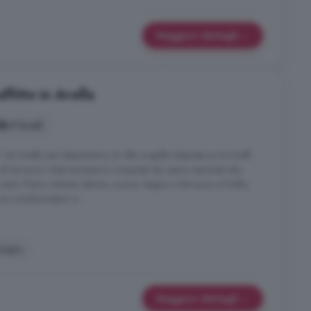
Maggiori dettagli
ffitto in Avella
4 locali
o? Ad Avella (av) disponiamo di villa a spalla disposta su tre livelli
i terrazzo. Internamente è composta da: piano seminterrato
 auto. Piano rialzato salone, cucina, bagno e terrazzo a livello,
n condizionatori e ...
tiglio
Maggiori dettagli