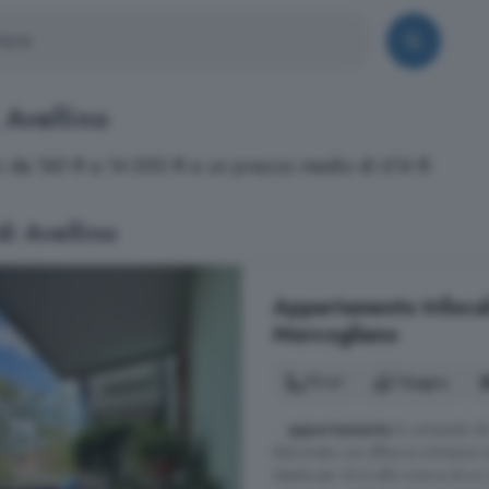
, Avellino
zzi da 160 € a 14.000 € e un prezzo medio di 614 €.
di Avellino
Appartamento trilocale
Mercogliano
75 m²
1 bagno
...
appartamento
è composto da:
Balconata con affaccio immerso
Ideale per chi è alla ricerca di u