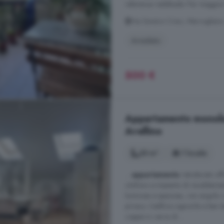
referenza reddituale. Per maggior
Via Saverio Crisci, Mercogliano
Arredato
500 €
Appartamento monoloca
Avellino
35 m²
1 locale
...
appartamento
ristrutturato o
citofono e impianto di riscaldame
luminosa e spaziosa, con angolo c
privacy. L'edificio signorile e ben 
coppie in cerca di ...