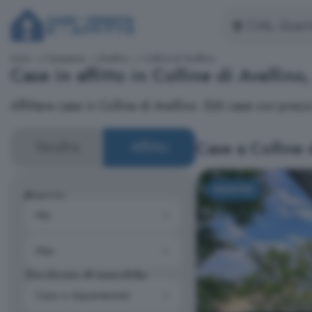
Inizio
Campania
Avellino
Colline di Avellino
Case in affitto in Colline di Avellino
Affittare case in Colline di Avellino: 526 case con pre
Case a Colline 
Vendita
Affitto
NUOVO
Prezzo
Tipologia di immobile