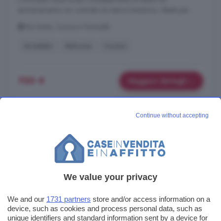
esclusivamente con contratto di natura transitoria, ideale per ...
Via Dante, Caronno Pertusella
Arredato
Balcone
Cucina
750 €
Maggiori dettagli
NUOVO
Continue without accepting
We value your privacy
Vedi foto
We and our
1731 partners
store and/or access information on a
Appartamento bilocale in affitto in Corso
device, such as cookies and process personal data, such as
unique identifiers and standard information sent by a device for