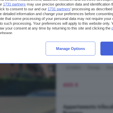
ur
1731 partners
may use precise geolocation data and identification 
ick to consent to our and our
1731 partners
’ processing as described 
detailed information and change your preferences before consenting
te that some processing of your personal data may not require your 
Appartamento bilocale 
t to such processing. Your preferences will apply to this website only
Bardello con Malges
aw your consent at any time by returning to this site and clicking the
webpage.
61 m²
1 bagno
Manage Options
... L'
immobile
si presente in buone
Via Giovanni Pascoli, Bardello
Arredato
Garage
Gia
600 €
Appartamento trilocal