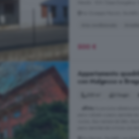
Mensile - 500 Classe Energetic
Via Giuseppe Mazzini, Bardell
Aria condizionata
Arreda
500 €
Appartamento quadrilo
con Malgesso e Breg
235 m²
2 bagni
...
affitto
la porzione abitativa prin
piano rialzato e piano seminterrat
cucina, due camere da letto, due b
piano seminterrato si trova una ta
Via Mazzini, Bardello con Mal