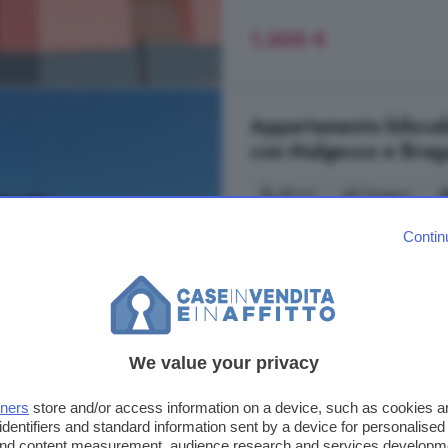
1.300 €
Appartamento bilocale
con Malgesso e Breg
55 m²
1 bagno
Contin
Appartamento
bilocale situato 
viabilità principale potendo raggiun
e comodo anche con il centro com
stato manutentivo con dotazioni e ri
Via Campeggio, Bardello con 
We value your privacy
Arredato
Balcone
Cuc
tners
store and/or access information on a device, such as cookies 
identifiers and standard information sent by a device for personalised
630 €
 and content measurement, audience research and services developm