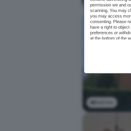
Vedi foto
permission we and o
scanning. You may cl
you may access more 
consenting. Please no
have a right to objec
preferences or withdr
at the bottom of the 
Vedi foto