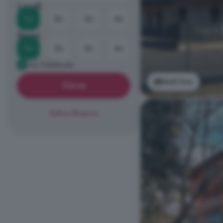
Locali
1+
2+
3+
4+
Bagni
1+
2+
3+
4+
Già Pubblicato
Vedi foto
Cerca
Salva Ricerca