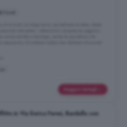
3 locali
i tre locali con doppi servizi, parzialmente arredato, ideale
piacevole vista aperta. L abitazione è composta da soggiorno
ue camere da letto e due bagni, servita da due balconi che
 esposizione. Gli ambienti risultano ben distribuiti e funzionali
no
age
Maggiori dettagli
ffitto in Via Enrico Fermi, Bardello con