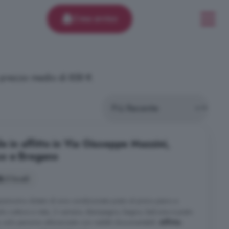
Crea avviso
 prezzo medio di 858 €.
e in affitto in Via Giuseppe Mazzini,
so e Bregano
3 locali
tonomo dotato di aria condizionata posto al primo piano e
 cottura a vista, 2 camere, disimpegno, bagno, balcone e posto
 solo persone referenziate con redditi documentabili.
Affitto