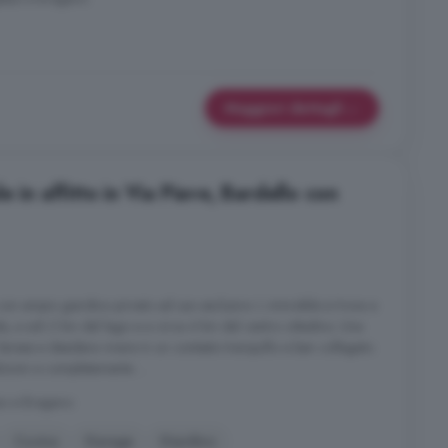
Maggiori dettagli
 in affitto in Via Piave, Bardello con
con ampio giardino privato ad uso esclusivo. L immobile si trova a
, a soli 2 km dal lago e a circa 4 km dal centro cittadino. Una
Varese e desidera vivere in un contesto tranquillo e ben collegato.
izioni e completamente ...
so e Bregano
Cucina
Garage
Giardino