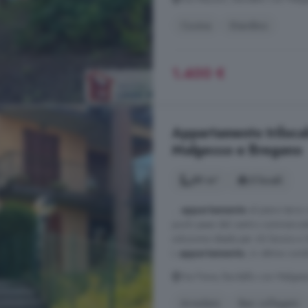
Cucina
Giardino
1.400 €
Appartamento trilocale
Malgesso e Bregano
89 m²
3 locali
...
appartamento
al piano terra 
pochi passi dal centro commerciale
soluzione ideale per chi lavora a 
L
appartamento
, in ottime cond
Via Piave, Bardello con Malges
Arredato
Ben collegato