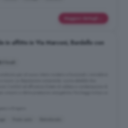
Maggiori dettagli
e in affitto in Via Marconi, Bardello con
3 locali
condizioni pari al nuovo. Interni moderni e funzionali L immobile è
 a nuovo. La disposizione comprende: cucina abitabile due
ncini Comfort ed efficienza Dotato di caldaia a condensazione di
si consumi e ottime prestazioni energetiche. Parcheggi Incluso un
gesso e Bregano
age
Posto auto
Ristrutturato