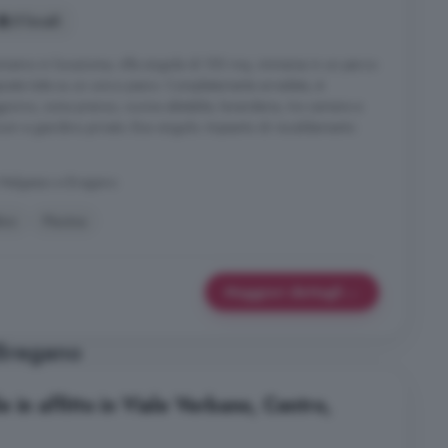
5 locali
iamo in locazione, villa singola di 150 mq, immersa in un parco
posta tutta su un unico piano. Completamente arredata, è
orno, zona pranzo, cucina abitabile, lavanderia, tre camere e
um e giardino privato. Box singolo. Impianto di riscaldamento
 Malgesso e Bregano
ino
Piscina
Maggiori dettagli
 Bregano
 in affitto in Viale Verbano, Centro,