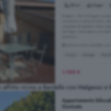
150 m²
2 bagni
Bregano - Plan di Bregano, propon
con piscina e campi da tennis, dis
composta da ingresso, ampio soggi
due bagni. Area esterna con solari
autonomo. ...
Via Enrico Fermi, Bardello con
Cucina
Garage
Giard
1.100 €
n affitto vicino a Bardello con Malgesso e
Appartamento bilocale
Gavirate