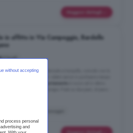
Maggiori dettagli
 in affitto in Via Campeggio, Bardello
ano
2 locali
ue without accepting
a Malgesso in posizione residenziale e tranquilla, comodo con la
gere tutti i paesi limitrofi ed i relativi servizi in pochissimo tempo
merciale adiacente. L'
appartamento
è nuovo ed in ottimo
finiture in ottimo stato e di pregio. Posto su due piani, al piano ...
Malgesso e Bregano
ina
Garage
Idromassaggio
and process personal
 advertising and
Maggiori dettagli
ent. With your