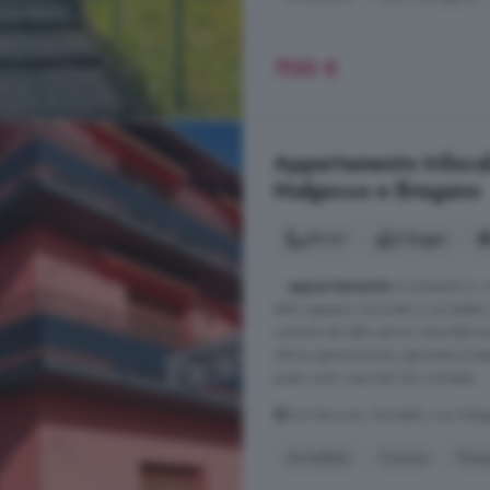
700 €
Appartamento trilocal
Malgesso e Bregano
65 m²
2 bagni
...
appartamento
si presenta in 
stato appena rinnovato e arredato
camere da letto servizi due balco
ultima generazione, garantisce bas
posto auto riservato (su richiesta ...
Via Marconi, Bardello con Mal
Arredato
Cucina
Gar