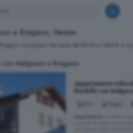
esso e Bregano, Varese
e Bregano, con prezzi che vanno da 500 € a 1.400 €, e un
o con Malgesso e Bregano
Appartamento trilocal
Bardello con Malges
80 m²
1 bagno
Appartamento
Arredato termoau
composto da soggiorno con angolo
auto. Nessuna spesa condominiale,