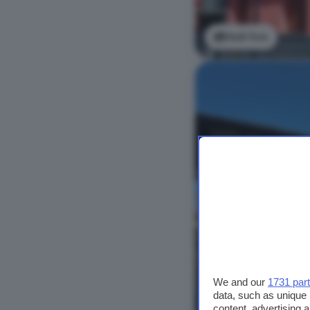
Vedi foto
We and our
1731 par
data, such as unique 
content, advertising