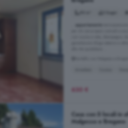
Bregano
90 m²
2 bagni
...
appartamento
termoautonomo d
per chi cerca spazi comodi e una 
con cucina a vista, disimpegno, d
garantiscono sfogo esterno e ottima
alla vita quotidiana. ...
Bardello con Malgesso e Brega
Arredato
Cucina
Gar
630 €
Casa con 5 locali in a
Malgesso e Bregano