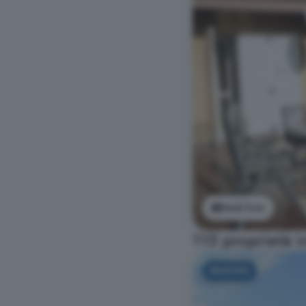
Vedi foto
115 proprietà i
NUOVO