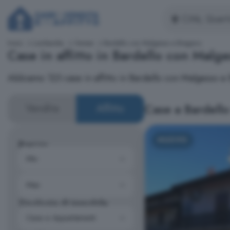
Inizio
Lombardia
Varese
Bardello con Malgesso e Bregano
Case in affitto in Bardello con Malg
Abbiamo 123 case in affitto in Bardello con Malgesso 
Case a Bardell
Vendita
Affitto
NUOVO
Prezzo
Tipologia di immobile