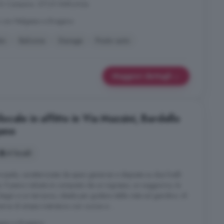
a: G Consumo: 217,01 kWh/m2a
o con Malgesso e Bregano
to
Balcone
Garage
Posto auto
Maggiori dettagli
cale in affitto in Via Mazzini, Bardello
ano
4 locali
cipale, caratterizzata da spazi generosi e disposta su due livelli:
o. Il piano rialzato è composto da un ingresso, un soggiorno, la
agni e un terrazzo, ideale per godere della vista sul giardino. Al
verna di ampia metratura con cucina e ...
gesso e Bregano