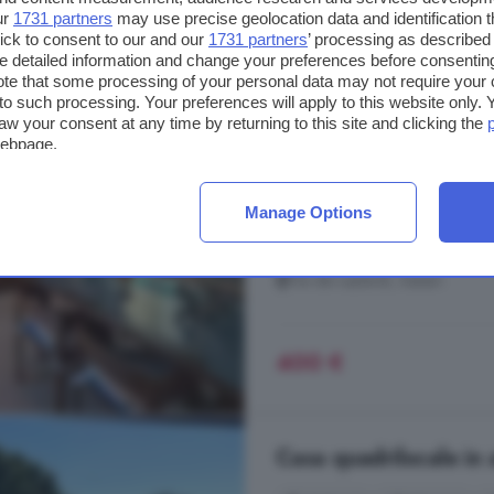
ur
1731 partners
may use precise geolocation data and identification 
ick to consent to our and our
1731 partners
’ processing as described 
detailed information and change your preferences before consenting
Appartamento bilocale 
te that some processing of your personal data may not require your 
t to such processing. Your preferences will apply to this website only
aw your consent at any time by returning to this site and clicking the
68 m²
1 bagno
webpage.
... L'
appartamento
verrà affittat
Maggio massimo Giugno. utile per 
Manage Options
sono a parte. La villetta è arreda
buon reddito dimostrabile.
Via dei Leylandi, Sassari
400 €
Casa quadrilocale in 