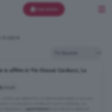
Crea avviso
a 15.000 €.
 in affitto in Via Giosuè Carducci, La
2 locali
i i comfort, può ospitare fino a 4 persone ed è situato in una zona
li servizi. La zona giorno include una cucina a induzione, con
tua disposizione. L
appartamento
è provvisto di un sistema di