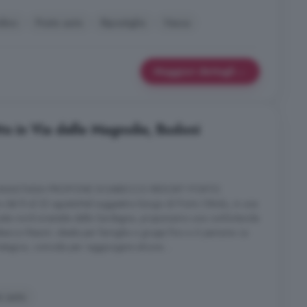
dino
Posto auto
Ripostiglio
Vasca
Maggiori dettagli
to in Via delle Magnolie, Budoni
 ANASTASIA PROPONE SCIABECCO RESORT PORTO
8 al 22 agostoNel suggestivo borgo di Porto Ottiolu, in una
osta nord-orientale della Sardegna, proponiamo una confortevole
abecco Resort, ideale per famiglie o gruppi fino a 6 persone. La
trategica, comoda per raggiungere alcune ...
o auto