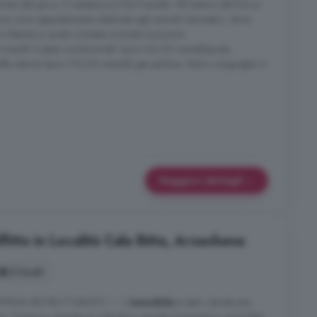
imite del parco. Il residence è Pet Friendly! All'interno del Parco
 una zona appositamente dedicata agli animali domestici, dove
n libertà.La quota richiesta include:Locazione
 mensili S pese condominiali: (euro 60,00 mensili)quota
 elle utenze (euro 110,00 mensili) gas escluso. Salvo conguaglio a
Maggiori dettagli
ffitto in Località Cala Bitta, Arzachena
5 locali
NA RISTRUTTURATO! ! ! L'
immobile
è stato ristrutturato