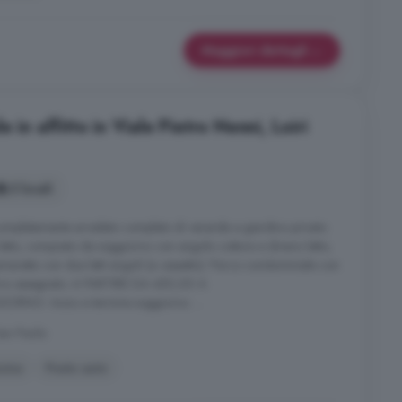
Maggiori dettagli
 in affitto in Viale Pietro Nenni, Loiri
3 locali
ompletamente arredato completo di veranda e giardino privato.
ti letto, composto da soggiorno con angolo cottura e divano letto,
eretta con due letti singoli (a cassetto). Parco condominiale con
erno assegnato. A PARTIRE DA 450,00 A
O- Inizio e termine soggiorno: ...
San Paolo
scina
Posto auto