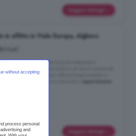
Maggiori dettagli
 in affitto in Viale Europa, Alghero
2 locali
e raggiungibile la passeggiata che porta drettamnte al
torico della cittòà e molto vicini anche ai vari servizi commerciali.
ue without accepting
openspace con angolo cottura; nell'area living è presente un
mera matrimoniale, un bagno e un terrazzino. L'
appartamento
bambini. E' dotato ...
and process personal
 advertising and
Maggiori dettagli
ent. With your