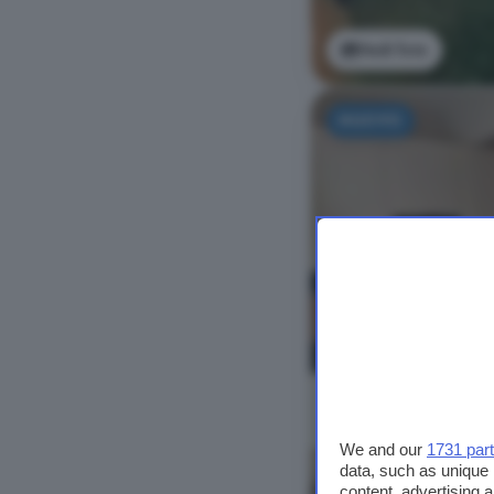
Vedi foto
NUOVO
We and our
1731 par
data, such as unique 
Vedi foto
content, advertising