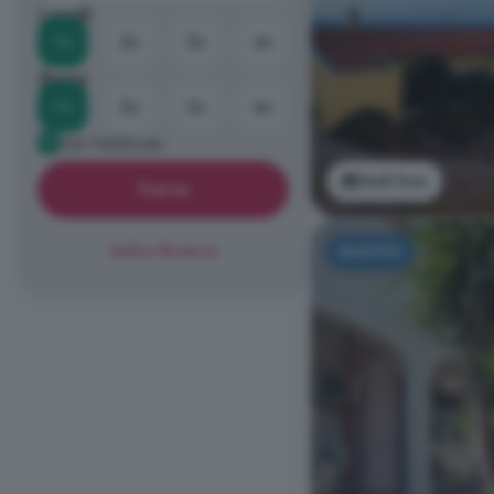
Locali
1+
2+
3+
4+
Bagni
1+
2+
3+
4+
Già Pubblicato
Vedi foto
Cerca
Salva Ricerca
NUOVO