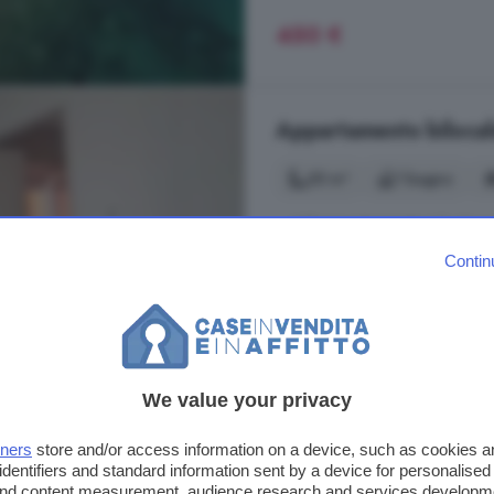
450 €
Appartamento bilocale
55 m²
1 bagno
... dall'
appartamento
è facilment
caratterstico e suggestivo centro s
Contin
L'
appartamento
è composto da: 
divano letto matrimoniale, una ca
può ospitare due adulti e max due 
Viale Europa, Alghero
Aria condizionata
We value your privacy
tners
store and/or access information on a device, such as cookies 
identifiers and standard information sent by a device for personalised
1.800 €
 and content measurement, audience research and services developm