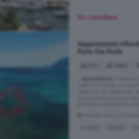
Da consultare
Appartamento trilocale
Porto San Paolo
60 m²
1 bagno
...
Appartamento
in residence c
Trattasi di un trilocale con 6 pos
camera con letto matrimoniale, cam
piscina comune e posto auto est
SETTIMANACONDIZIONI SOGGIORN
Viale Pietro Nenni, Loiri Porto 
Arredato
Giardino
Pi