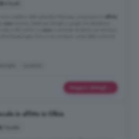
4 locali
e cristallino della splendida Pittulongu, proponiamo in
affitto
sa
casa
vacanze, ideale per famiglie o gruppi che desiderano
 relax e del confort. La
casa
e composta da:salone con terrazzo,
onfort-lavastoviglie, forno e vari accessori. uscita della cucina sul
toviglie
Lavatrice
Maggiori dettagli
le in affitto in Olbia
1 locale