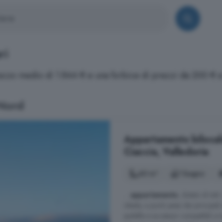
ri
prezzo medio di 1.844 € e una forbice di prezzi da 200 € 
 Nord
Appartamento bilocale
Ciaccia, Valledoria
40 m²
1 bagno
...
appartamento
, dotato di tutt
ideale, a pochi passi dai principa
padelle e accessori compatibili a 