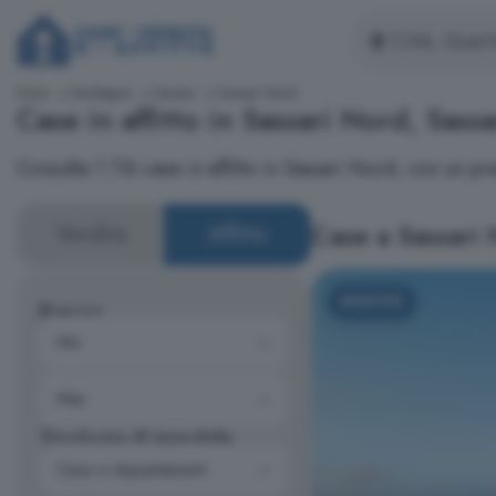
Inizio
Sardegna
Sassari
Sassari Nord
Case in affitto in Sassari Nord, Sassa
Consulta 1.116 case in affitto in Sassari Nord, con un 
Case a Sassari
Vendita
Affitto
NUOVO
Prezzo
Tipologia di immobile