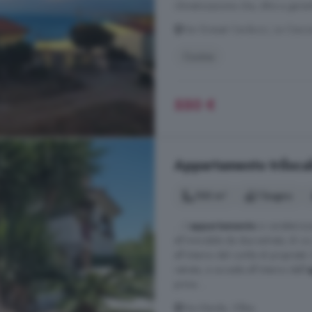
climatizzazione che, oltre a garanti
Via Giosuè Carducci, La Ciacci
Cucina
550 €
Appartamento trilocale
100 m²
1 bagno
... L'
appartamento
si caratterizz
all'immobile da due entrate, di cu
all'interno del cortile di propriet
vetrata, si accede all'interno dell'
prima ...
Via Irlanda, Olbia