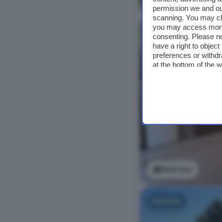
permission we and o
scanning. You may cl
you may access more 
NUOVO
consenting. Please no
have a right to objec
preferences or withdr
at the bottom of the 
Vedi foto
NUOVO