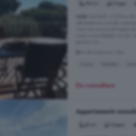
140 m²
2 bagni
CASA
VACANZE -A 500mq. dal mar
settimanale una comoda e spazio
vivere una vacanza all'insegna del
ampia cucina abitabile con tutti i c
giardino che ...
Via del Gelsomino, Olbia
Cucina
Giardino
Lavas
Da consultare
Appartamento monoloca
50 m²
1 bagno