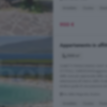
Arredato
Cucina
Giar
900 €
Appartamento in affit
1000 m²
GABETTI FRANCHISING SANT
OTTIOLU, SARDEGNASoggiorno dal 
delle zone più apprezzate della c
sistemazione all interno dello Sci
struttura gode di una posizione s
Via delle Magnolie, Budoni
Arredato
Cucina
Post