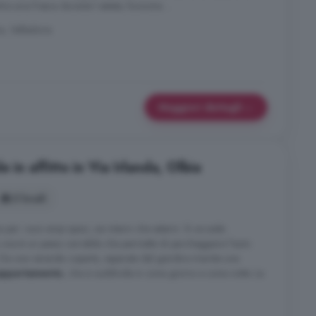
re aria fresca durante l estate, funziona ...
a, Valledoria
Maggiori dettagli
 in affitto in Via Irlanda, Olbia
3 locali
a per i suoi ampi spazi, sia interni che esterni. Si accede
i una è un passo carrabile che permette di parcheggiare l'auto
à. Da una veranda coperta, separata dal giardino tramite una
appartamento
, che si suddivide in zona giorno e zona notte. La