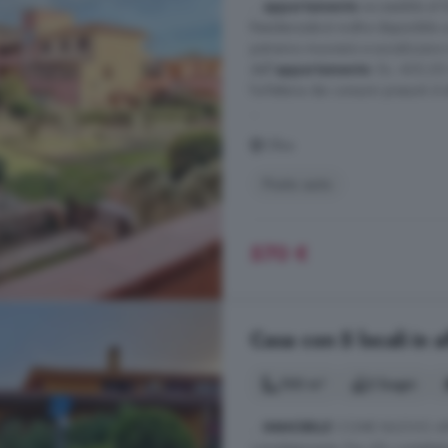
...
appartamento
accessibile al l
Residenziale è inoltre disponibile
potranno muoversi e socializzare i
dell'
appartamento
: Eu. 400,00
forfettaria dei consumi presunti d
...
Olbia
Posto auto
570 €
Casa con 5 locali in a
100 m²
2 bagni
...
IMMOBILE
COME NUOVO APPE