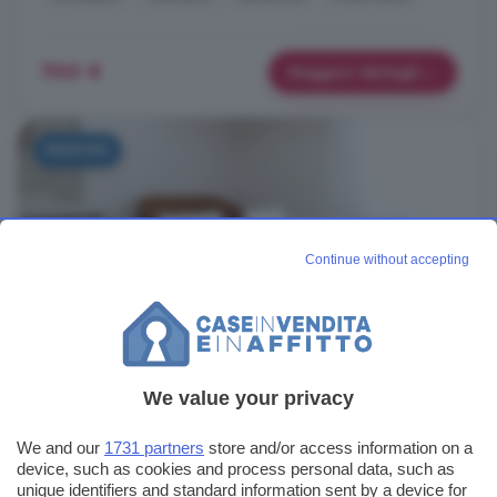
700 €
Maggiori dettagli
NUOVO
Continue without accepting
Vedi foto
Appartamento bilocale in affitto in Via
Donizetti, Cervia
We value your privacy
50 m²
1 bagno
2 locali
We and our
1731 partners
store and/or access information on a
device, such as cookies and process personal data, such as
...
appartamento
bilocale posto al piano terra con ingresso
unique identifiers and standard information sent by a device for