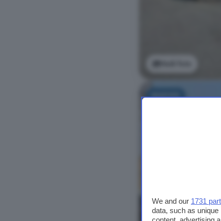
Vedi foto
NUOVO
We and our
1731 par
data, such as unique 
content, advertising