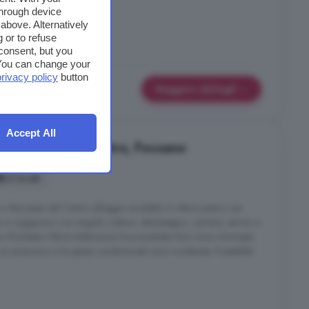
through device
above. Alternatively
 or to refuse
consent, but you
. You can change your
privacy policy
button
Maggiori dettagli
Accept All
 in affitto in Centro, Fossano
2 locali
 due passi dal Centro alloggio arredato in ultimo piano con
 in soggiorno con angolo cottura, disimpegno, camera, servizi e
Sono Richieste Ottime Referenze Documentate Non Sono Ammessi
o è autonomo e le spese condominiali sono moderate. Possibilità