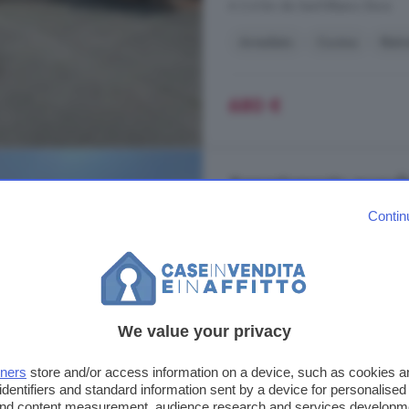
A 3.4 km da Sant'Albano Stura
Arredato
Cucina
Ristr
680 €
Appartamento monoloca
Fossano
Contin
33 m²
1 bagno
... un'
abitazione
caratteristica e b
prezzo richiesto di affittare un po
Oltre al canone di locazione viene
We value your privacy
condominiali e piu' precisamente r
parti comuni, ...
tners
store and/or access information on a device, such as cookies 
identifiers and standard information sent by a device for personalised
Via Cesare Battisti, Fossano
 and content measurement, audience research and services developm