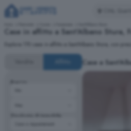
Inizio
Piemonte
Cuneo
Fossanese
Sant'Albano Stura
Case in affitto a Sant'Albano Stura, 
Esplora 170 case in affitto a Sant'Albano Stura, con p
Case a Sant'Alb
Vendita
Affitto
Prezzo
Tipologia di immobile