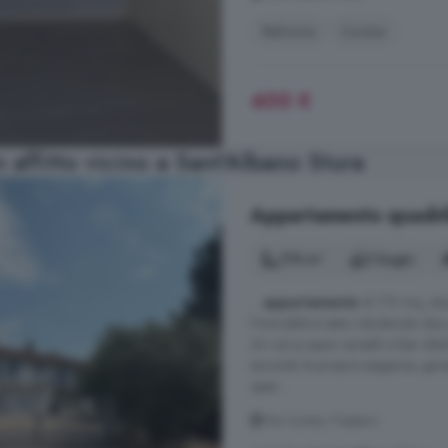
Balcone
Cucina
400 €
 affitto vicino a Sant'Albano Stura
Appartamento quadrilo
178 m²
2 bagni
...
appartamento
di 173 mq, situ
l'immobile è stato ristrutturato due 
chi cerca spazi versatili e ben dist
secondo le proprie esigenze, gara
open ...
Via Cuneo, Fossano