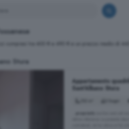
Fossanese
rezzi compresi tra 400 € e 490 € e un prezzo medio di 44
ano Stura
Appartamento quadrilo
Sant'Albano Stura
132 m²
2 bagni
...
proprietà
una box auto ed una 
ottime referenze. La presente descr
contrattuali, nè ha valore ai fini urb