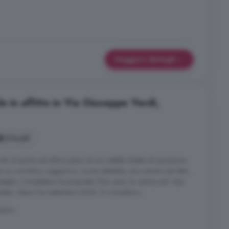
Maggiori dettagli
e in affitto in Via Giuseppe Verdi,
3 locali
sito al quinto ed ultimo piano di uno stabile dotato di ascensore.
 su corridoio, soggiorno, cucina abitabile, una camera da letto,
tiglio. Completano la proprietà il box auto, la cantina ed i due
edata. Libero Da Settembre 2026. Si richiedono ...
ssano