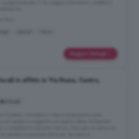
ww. gruppovendocasa. it. Per maggiori informazioni contattare il
49556 Da ...
no Stura
rage
Internet
Vasca
Maggiori dettagli
cali in affitto in Via Roma, Centro,
5 locali
o foresteria. L'immobile è in fase di strutturazione e sarà
ta con ingresso su soggiorno con angolo cottura, tre spaziose
o. A completare la soluzione i balconi, il box auto, la cantina e le
n perdere. La posizione ottima per i lavoratori in ...