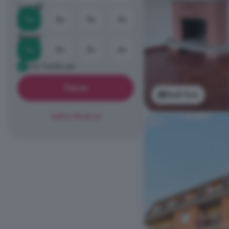
Locali
1+
2+
3+
4+
Bagni
1+
2+
3+
4+
Già Pubblicato
Cerca
Vedi foto
Salva Ricerca