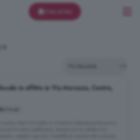
Crea avviso
5 €.
cale in affitto in Via Morozzo, Centro,
4 locali
cantina. Libero Da Subito. Si richiedono fideiussione bancaria e
izione ha natura pubblicitaria, dunque non ha validità ai fini
anistici, catastali e giuridici. Possibilità di visionare altre soluzioni