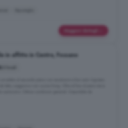
ernet
Ripostiglio
Maggiori dettagli
e in affitto in Centro, Fossano
3 locali
io arredato al secondo piano con ascensore e box auto. Ingresso
 letto, soggiorno con cucina living. Oltre al box al piano terra
nto autonomo. Ottime condizioni generali. Disponibile da