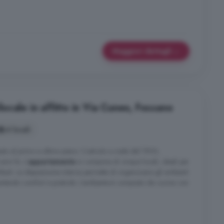
Maggiori dettagli
cale in affitto in Via Cuneo, Fossano
4 locali
ato al primo e ultimo piano. Costruito a metà del 1900,
anni fa. L'
appartamento
si compone di cinque locali, ideali per
ribuiti. La disposizione interna permette di organizzare gli ambienti
ntendo comfort e praticità. L'ambiente è composto da cucina con