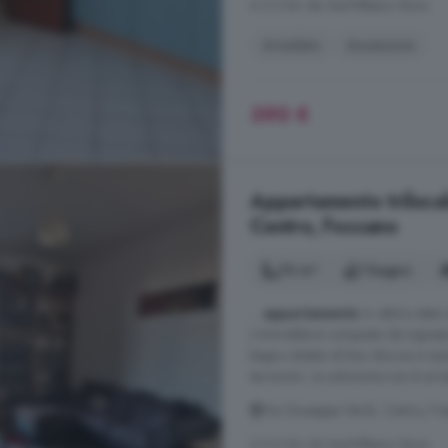
A 5.2 km da Sant'Albano Stura
Arredato
Ascensore
390 €
Appartamento trilocal
Centro, Fossano
76 m²
1 bagno
...
appartamento
in ottimo stato 
L'immobile è composto da ingresso
bagno dotato di box doccia e ripos
terrazzini. La soluzione non è arr
Via Giuseppe Verdi, Centro, Fo
A 5.6 km da Sant'Albano Stura