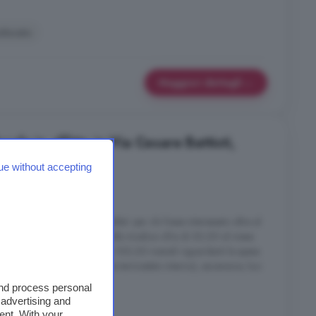
utturato
Maggiori dettagli
le in affitto in Via Cesare Battisti,
ue without accepting
1 locale
en posizionata. c'è la possibilita' per chi fosse interessato oltre al
sto auto nell' interno cortile alla modica cifra di 30,00 al mese.
 richiesto un importo pari a 100,00 mensili riguardanti le spese
iscaldamento (gestito tramite termostato interno), ascensore, luci
and process personal
 advertising and
ent. With your