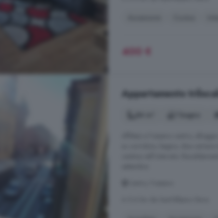
Ascensore
Cucina
Int
400 €
Appartamento trilocal
84 m²
1 bagno
Affittasi a Fossano centro, allogg
su corridoio, bagno, due camere da
cantina nell'interrato. Riscaldame
settembre
Centro, Fossano
A 5.6 km da Sant'Albano Stura