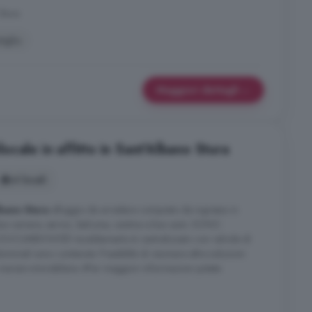
Stura
tiglio
Maggiori dettagli
cale in affitto in Sant'Albano Stura
4 locali
bano Stura
alloggio da arredare composto da ingresso in
ue camere, servizi, balcone, cantina e box auto. SONO
UMENTATEIl riscaldamento è centralizzato con valvole di
iniali sono contenute. Possibilità di visionare altre soluzioni
. mariani-immobiliare. itPer maggiori informazioni potete