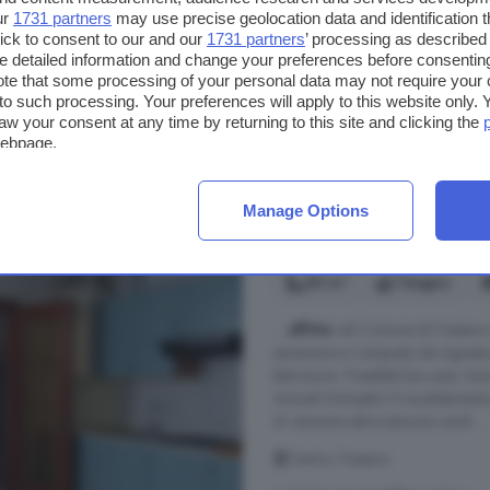
ur
1731 partners
may use precise geolocation data and identification 
A 5.3 km da Sant'Albano Stura
ick to consent to our and our
1731 partners
’ processing as described 
detailed information and change your preferences before consenting
Ascensore
Posto auto
te that some processing of your personal data may not require your 
t to such processing. Your preferences will apply to this website only
aw your consent at any time by returning to this site and clicking the
330 €
webpage.
Manage Options
Appartamento bilocale
50 m²
1 bagno
...
affitto
nel Comune di Fossano a
ascensore e composto da ingresso
balconcini. Possibile box auto. 
Animali Domestici Il riscaldament
di visionare altre soluzioni simili ...
Centro, Fossano