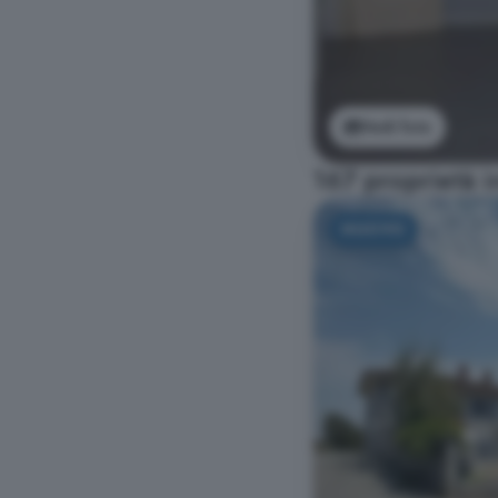
Vedi foto
167 proprietà in
NUOVO