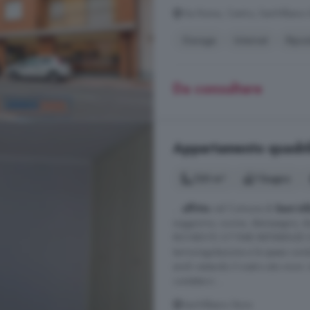
Via Roma, Centro, Sant'Albano 
Garage
Internet
Ripos
Da consultare
Appartamento quadrilo
120 m²
1 bagno
...
affitto
nel Comune di
Sant Al
soggiorno, cucina, disimpegno, d
RICHIESTE OTTIME REFERENZE DOC
termoregolazione e le spese condom
simili visitando il nostro sito www
contattarci ...
Sant'Albano Stura