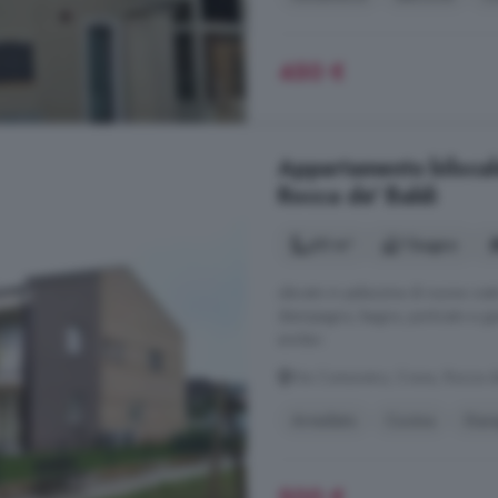
450 €
Appartamento bilocale
Rocca de' Baldi
65 m²
1 bagno
ubicato in palazzina di nuova cos
disimpegno, bagno, porticato e gia
similari.
Via Consovero, Crava, Rocca d
Arredato
Cucina
Gar