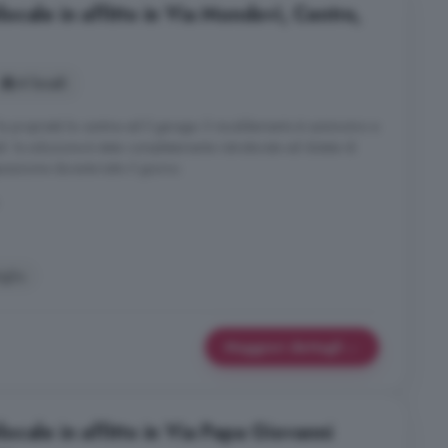
cale in affitto in Via Mondovì, Centro,
4 locali
a proprietà la cantina ed il garage. il riscaldamento è autonomo a
 la soluzione è stata completamente ristrutturata ed dotata di
osizione durante tutto il giorno.
iglio
Maggiori dettagli
cale in affitto in Via Papa Giovanni