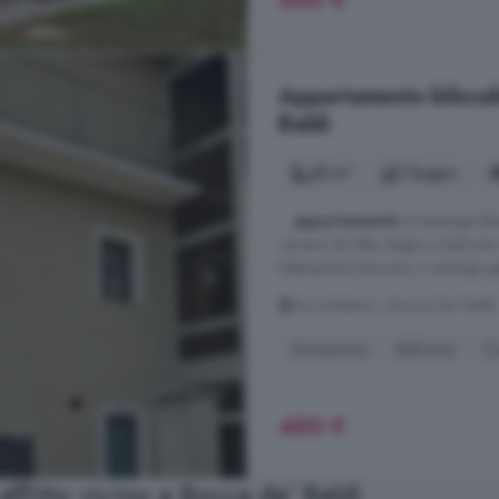
500 €
Appartamento bilocale
Baldi
55 m²
1 bagno
...
appartamento
di tipologia bi
camera da letto, bagno e balcone
fideiussione bancaria o analoga g
Via Umberto I, Rocca De' Baldi
Ascensore
Balcone
C
450 €
affitto vicino a Rocca de' Baldi