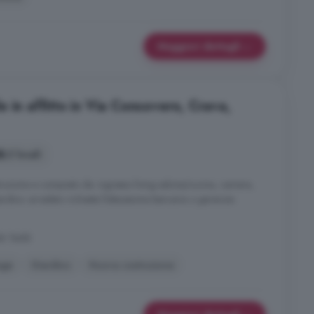
Maggiori dettagli
 in affitto in Via Consovero, Crava,
2 locali
truzione e composto da: ingresso living salone/cucina, camera,
rdino. arredato richiesta fideiussione bancaria o garanzie
e' Baldi
age
Giardino
Nuova costruzione