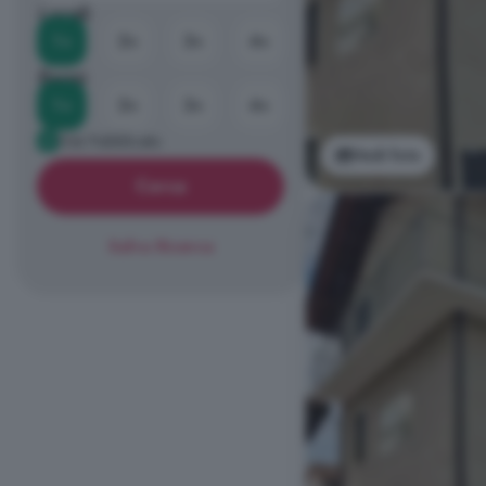
Locali
1+
2+
3+
4+
Bagni
1+
2+
3+
4+
Già Pubblicato
Vedi foto
Cerca
Salva Ricerca