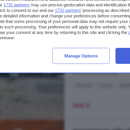
Casa con 5 locali in a
ur
1731 partners
may use precise geolocation data and identification 
ick to consent to our and our
1731 partners
’ processing as described 
detailed information and change your preferences before consenting
130 m²
2 bagni
te that some processing of your personal data may not require your 
t to such processing. Your preferences will apply to this website only
...
casa
nuova, efficiente e complet
aw your consent at any time by returning to this site and clicking the
annunci immobiliari (caratteristich
webpage.
potrebbero non corrispondere in part
immobiliari utilizzano diversi cri
differenze sui dati inseriti dalla Di
Manage Options
Nucleo Frà, Villanova Mondovi'
A 7 km da Rocca de' Baldi
Balcone
Cucina
Giard
900 €