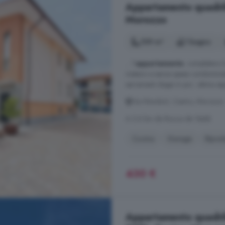
Appartamento quadrilo
Morozzo
109 m²
1 bagno
... l'
appartamento
. completano l
metano e senza spese condominiali.
serramenti doppi in pvc. ottima esp
Via Mondovì, Centro, Morozzo
A 2.6 km da Rocca de' Baldi
Cucina
Garage
Ripost
430 €
Appartamento quadrilo