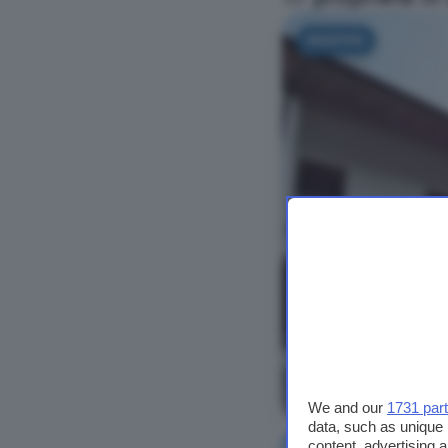
NUOVO
Vedi foto
We and our
1731 par
data, such as unique 
content, advertising