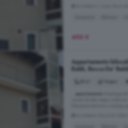
Via Umberto I, Crava, Rocca de
Ascensore
Balcone
C
400 €
Appartamento bilocale
Baldi, Rocca De' Bald
55 m²
1 bagno
...
appartamento
di tipologia bi
camera da letto, bagno e balcone
fideiussione bancaria o analoga g
Via Umberto I Rocca De' Baldi,
Ascensore
Balcone
C