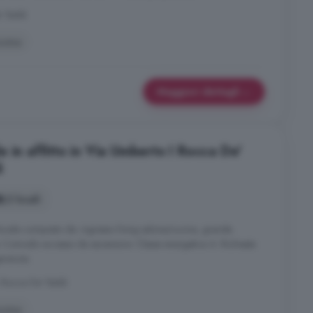
' Baldi
ucina
Maggiori dettagli
 in affitto in Via Umberto I Rocca De'
i
2 locali
locale composto da: ingresso living salone/cucina, grande
. Comodo accesso da ascensore. Classe energetica A. Richiesta
aranzia.
 Rocca De' Baldi
ucina