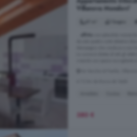
Appartamento trilocale
Villanova Mondovi'
67 m²
1 bagno
...
affitto
una splendida mansarda a
da sole quattro unità abitative (
disimpegno che conduce a una lu
La cucina è dotata di tutti gli ele
creando uno spazio accogliente e f
Via Vecchia di Pianfei, Villano
A 7.2 km da Rocca de' Baldi
Arredato
Cucina
Ristr
380 €