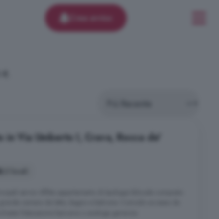
Crea avviso
 €.
to in Via Umberto I, Crava, Rocca de'
2 locali
cipali servizi Affitta appartamento di tipologia bilocale composto
a, grande camera da letto, bagno e balcone. Comodo accesso da
chiesta fideiussione bancaria o analoga garanzia.