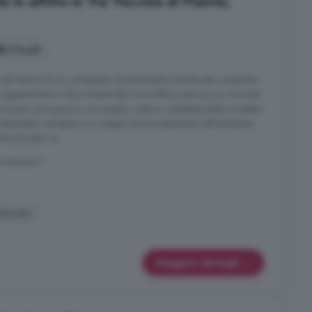
 in affitto in Via Vecchia di Pianfei,
3 locali
ll'interno di un complesso recentemente ristrutturato composto
due appartamenti e due mansarde).L'immobile si apre su un comodo
minosa zona giorno con angolo cottura completamente arredato.
ttrodomestici necessari e si integra armoniosamente nell'ambiente,
unzionale. La ...
va Mondovi'
utturato
Maggiori dettagli