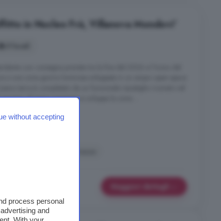
ffitto in Nucleo Frà, Villanova Mondovi'
5 locali
dente con consegna prevista tra la fine del 2026 e l'inizio del
ce a una zona giorno luminosa sviluppata in un ampio open space
 piano terra è completato da un funzionale ripostiglio ricavato nel
ervizio. Al piano superiore si sviluppa la zona ...
ue without accepting
ino
Ripostiglio
Terrazza
Maggiori dettagli
and process personal
 advertising and
ent. With your