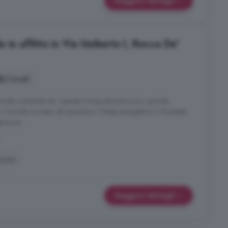
Maggiori dettagli
 in affitto in Via Umberto I, Rocca De'
2 locali
locale composto da: ingresso living salone/cucina, grande
. Comodo accesso da ascensore. Classe energetica A. Richiesta
aranzia.
ucina
Maggiori dettagli