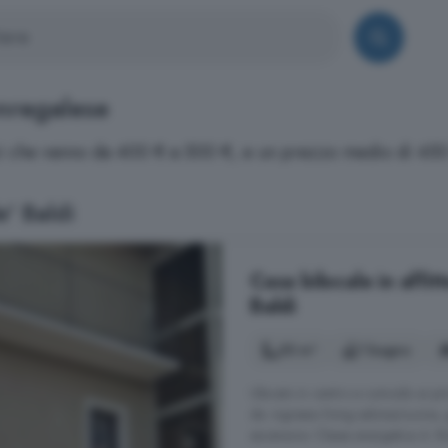
onregalese
zzi che vanno da 400 € a 500 €, e un prezzo medio di 450
' Baldi
Casa bilocale in affit
Baldi
55 m²
1 bagno
Ubicato in centro e comodo ai prin
da: ingresso living salone/cucin
ascensore. Classe energetica A. Ri