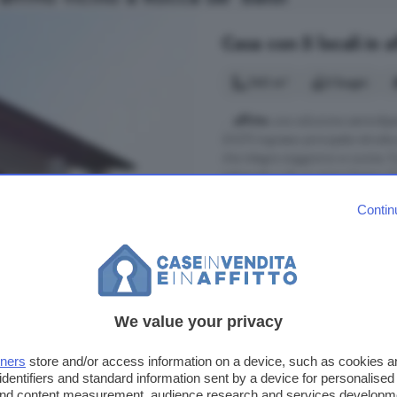
Casa con 5 locali in a
140 m²
3 bagni
...
affitto
una soluzione semindipen
2027L'ingresso principale introdu
che integra soggiorno e cucina. Il
sottoscala e da un primo bagno di s
Nucleo Frà, Villanova Mondovi'
Contin
A 7.1 km da Rocca de' Baldi
Balcone
Cucina
Giard
We value your privacy
950 €
tners
store and/or access information on a device, such as cookies 
identifiers and standard information sent by a device for personalised
 and content measurement, audience research and services developm