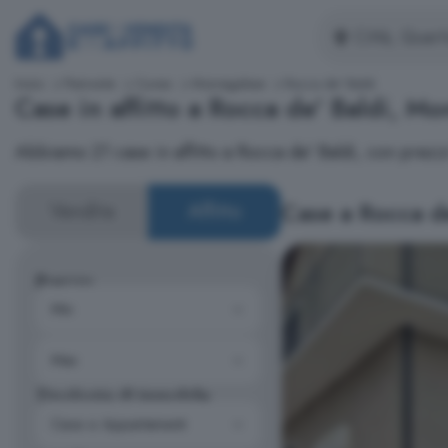
Inizio
Piemonte
Cuneo
Monregalese
Rocca de' Baldi
Case in affitto a Rocca de' Baldi, M
Abbiamo 21 case in affitto a Rocca de' Baldi, con pre
Case a Rocca de
Vendita
Affitto
Prezzo
Tipologia di immobile