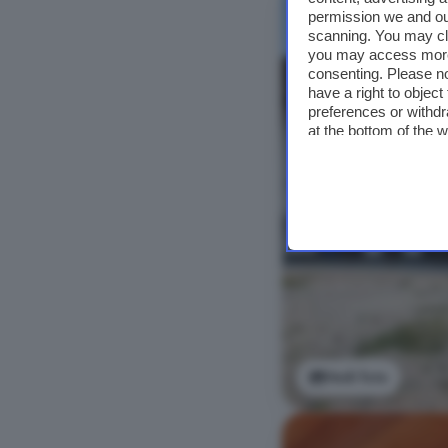
NUOVO
permission we and o
scanning. You may cl
you may access more 
consenting. Please no
have a right to objec
preferences or withdr
at the bottom of the 
Vedi foto