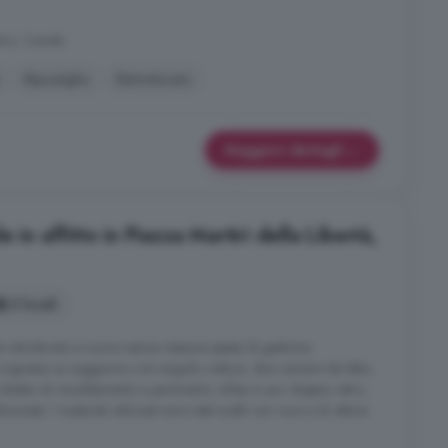
ntro, Canale
Ripostiglio
Ristrutturato
Maggiori dettagli
 in affitto in Piazza Martiri della Libertà,
3 locali
istrutturato a nuovo senza nessuna spesa di gestione.
ngresso su soggiorno con angolo cottura, due camere da letto,
è dotato di riscaldamento a pavimento, infissi in pvc doppio vetro,
zionata. I materiali utilizzati sono stati scelti con cura e di ottima