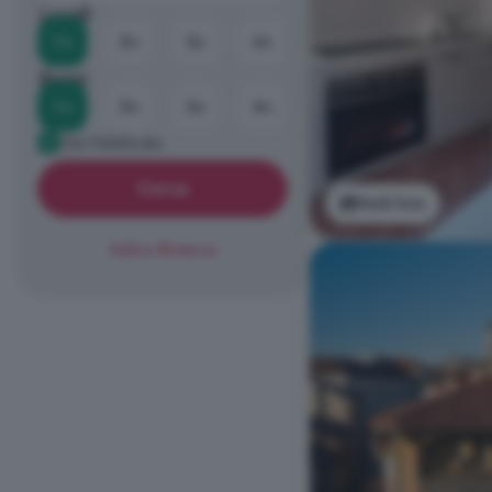
Locali
1+
2+
3+
4+
Bagni
1+
2+
3+
4+
Già Pubblicato
Cerca
Vedi foto
Salva Ricerca