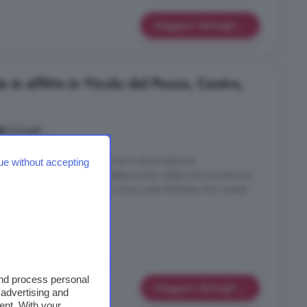
Maggiori dettagli
 in affitto in Vicolo del Pozzo, Centro,
2 locali
ale arredato con bagno. Piano terra senza balcone.
ue without accepting
tratto di lavoro a tempo indeterminato. Adatto ad una persona.
condominiali: acqua fredda e luce scala Richiesta 320 mensili
le
and process personal
Maggiori dettagli
 advertising and
ent. With your