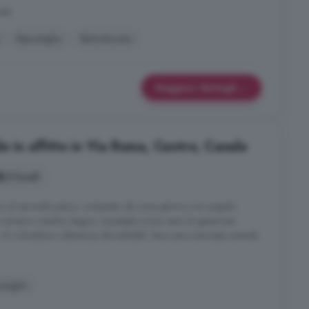
nale
Ripostiglio
Ristrutturato
Maggiori dettagli
e in affitto in Via Roma, Centro, Canale
3 locali
 al secondo piano, composto da zona giorno con angolo
 camera o studio, bagno, ripostiglio e box auto di generose
. Si richiedono referenze dimostrabili. Non sono ammessi animali.
stiglio