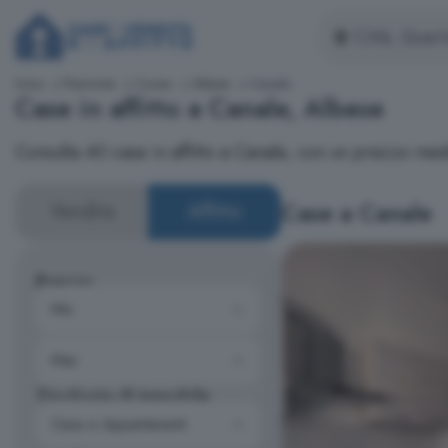
Inizio
Piemonte
Cuneo
Albese
Canale
Case in affitto a Canale, Albese
Consulta 40 case in affitto a Canale, con un prezzo me
Case a Canale
Vendita
Affitto
Prezzo
Tipologia di immobile