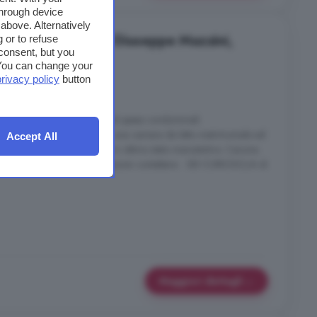
through device
above. Alternatively
 in affitto in Via Giuseppe Mazzini,
 or to refuse
consent, but you
. You can change your
privacy policy
button
2 locali
rimo di una palazzina priva di spese condominiali.
q, è composto da: ingresso: una camera da letto matrimoniale ed
Accept All
rato di recente e si presenta in ottimo stato manutentivo. Canone
ITO. Per ulteriori informazioni contattare: . SEI CURIOSO/A di
Maggiori dettagli