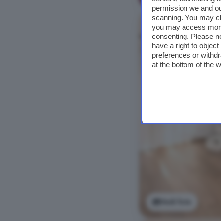
permission we and o
scanning. You may cl
you may access more 
consenting. Please no
have a right to objec
preferences or withdr
at the bottom of the 
Vedi foto