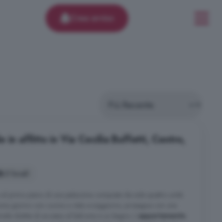
Crea avviso
in affitto in Via Cecilia Buffetti, Centro,
2 locali
o al primo piano di una palazzina composta da sole quattro unità
a zona giorno con cucina a vista e soggiorno, prosegue con una
iale dotata di accesso al balcone e un bagno. L'
appartamento