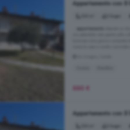
Appartamento con 5 loc
120 m²
2 bagni
...
appartamento
disposto su due
una splendida vista aperta sulle c
luminosa zona giorno composta d
vivere la casa in modo conviviale
Via Ciriagno, Canale
Cucina
Giardino
550 €
Appartamento con 5 loc
120 m²
2 bagni