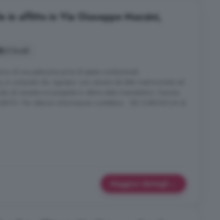
 in affitto in Via Giuseppe Mazzini,
2 locali
rimo di una palazzina priva di spese condominiali.
q, è composto da: ingresso: una camera da letto matrimoniale ed
rato di recente e si presenta in ottimo stato manutentivo. Canone
ITO. Per ulteriori informazioni contattare: . SEI CURIOSO/A di
Maggiori dettagli