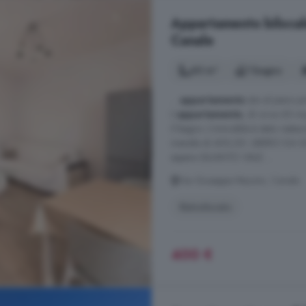
Appartamento bilocale
Canale
60 m²
1 bagno
...
appartamento
sito al piano p
L'
appartamento
, di circa 60 m
il bagno. L'immobile è stato restau
mensile di 400,00. LIBERO DA SUB
sapere QUANTO VALE ...
Via Giuseppe Mazzini, Canale
Ristrutturato
400 €