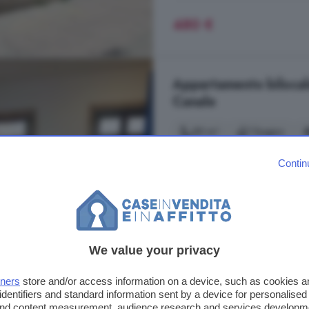
480 €
Appartamento bilocale
Canale
50 m²
1 bagno
Canale
Via Torino affittasi biloc
Contin
Termoautonomo. Indispensabile con
Non sono ammessi animali. Spese 
Vicolo del Pozzo, Centro, Cana
Arredato
Balcone
We value your privacy
tners
store and/or access information on a device, such as cookies 
320 €
identifiers and standard information sent by a device for personalised
 and content measurement, audience research and services developm