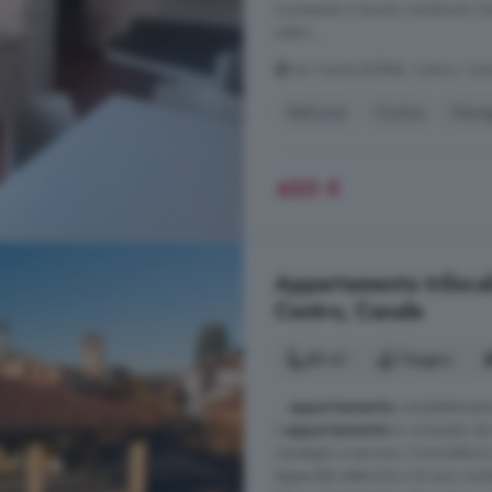
si presenta in buone condizioni ma
subito. ...
Via Cecilia Buffetti, Centro, Can
Balcone
Cucina
Gara
450 €
Appartamento trilocale
Centro, Canale
80 m²
1 bagno
...
appartamento
completamente r
L'
appartamento
è composto da i
ripostiglio e servizio. L'immobile 
tapparelle elettriche e di aria condi