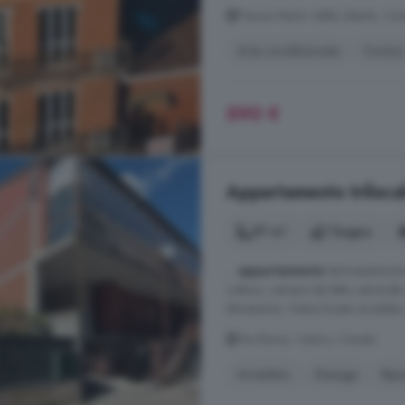
Piazza Martiri della Libertà, Ca
Aria condizionata
Cucina
590 €
Appartamento trilocal
97 m²
1 bagno
...
appartamento
termoautonomo
cottura, camera da letto, seconda
dimensioni. Viene locato arredato
Via Roma, Centro, Canale
Arredato
Garage
Ripo