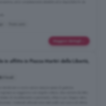
nutentive, ed è completamente abitabile ed è disponibile fin da
ale
ge
Posto auto
Maggiori dettagli
 in affitto in Piazza Martiri della Libertà,
3 locali
istrutturato a nuovo senza nessuna spesa di gestione.
ngresso su soggiorno con angolo cottura, due camere da letto,
è dotato di riscaldamento a pavimento, infissi in pvc doppio vetro,
zionata. I materiali utilizzati sono stati scelti con cura e di ottima