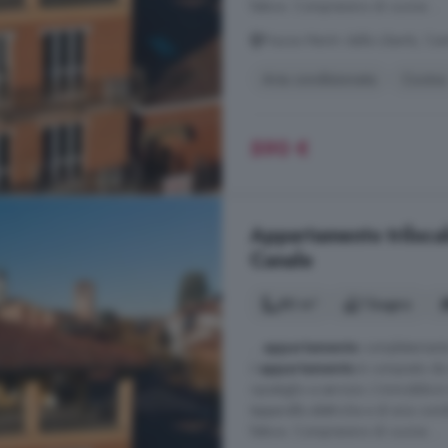
fattura. Comprensivo di cucina ...
Piazza Martiri della Libertà, Ce
Aria condizionata
Cucina
590 €
Appartamento trilocale
Canale
80 m²
1 bagno
...
appartamento
completamente r
L'
appartamento
è composto da i
ripostiglio e servizio. L'immobile 
tapparelle elettriche e di aria condi
fattura. Comprensivo di cucina ...