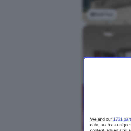
Vedi foto
We and our
1731 par
data, such as unique 
Vedi foto
content, advertising