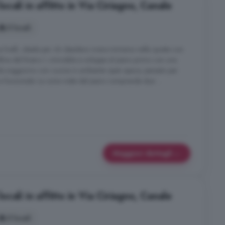
ali in affitto in Via Ciriagno, Canale
5 locali
 livelli, ideale per chi desidera vivere immerso nella quiete con
olline del Roero. L immobile si sviluppa al piano primo con una
a soggiorno con cucina in ambiente open space, pensato per
 e funzionale. La zona notte del piano comprende due ...
Maggiori dettagli
ali in affitto in Via Ciriagno, Canale
5 locali