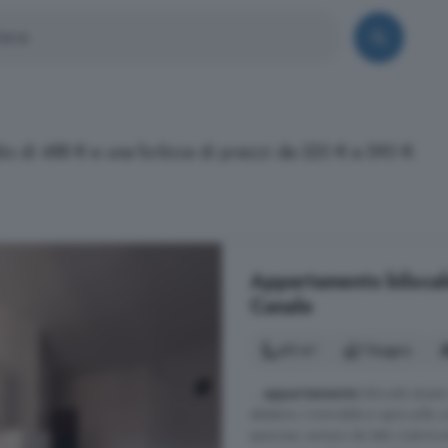
dio di 488 € e una forbice di prezzi da 320 € a 590 €.
Appartamento bilocale 
Canale
45 m²
1 bagno
...
appartamento
bilocale situat
abitative. L'immobile si apre sull
spaziosa camera da letto matrimon