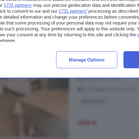
ur
1731 partners
may use precise geolocation data and identification 
ick to consent to our and our
1731 partners
’ processing as described 
Appartamento bilocale
detailed information and change your preferences before consenting
te that some processing of your personal data may not require your 
Canale
t to such processing. Your preferences will apply to this website only
aw your consent at any time by returning to this site and clicking the
60 m²
1 bagno
webpage.
...
appartamento
sito al piano p
L'
appartamento
, di circa 60 m
Manage Options
il bagno. L'immobile è stato restau
mensile di 400,00. LIBERO DA SUB
sapere QUANTO VALE ...
Via Giuseppe Mazzini, Canale
Ristrutturato
400 €