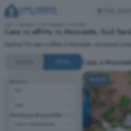
Inizio
Sardegna
Sud Sardegna
Monreale
Case in affitto in Monreale, Sud Sa
Esplora 174 case in affitto in Monreale, con prezzi co
Case a Monreal
Vendita
Affitto
NUOVO
Prezzo
Tipologia di immobile