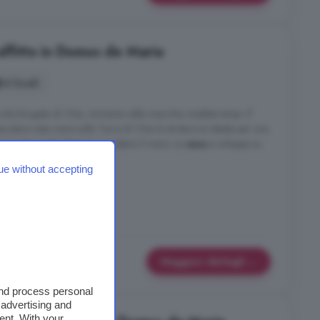
affitto in Domus de Maria
4 locali
iccola Borgata di Chia, immersa nella macchia mediterranea. E'
tacolare vista mare sulla Torre di Chia la struttura è ideale per una
ici che vuole rilassarsi e godersi il mare. La
casa
si sviluppa su
edata e ...
ue without accepting
errazza
Maggiori dettagli
and process personal
 advertising and
ent. With your