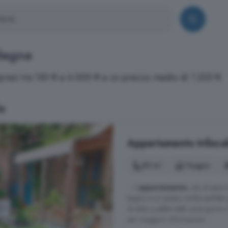
rdegna
mpresi tra 130 € e 6.000 € e un prezzo medio di 1.225 €.
e
Appartamento trilocale
90 m²
1 bagno
... L'
appartamento
, sito al pia
bagno e un ampio cortile perfetto 
di stufa a pellet nella zona giorno. 
per maggiori informazioni.