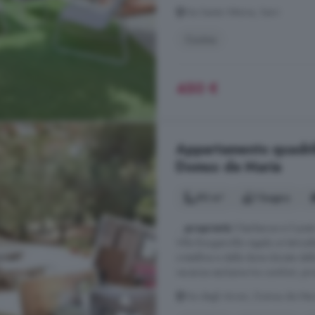
Via Santa Vittoria, Serri
Cucina
450 €
Appartamento quadriloc
Domus de Maria
90 m²
1 bagno
...
proprietà
il barbecue e il post
Villa Bouganville regala un'atmosfe
cristalline e dalle dune dorate del
vacanza esclusiva tra comfort, pri
Via degli Aironi, Domus de Mar