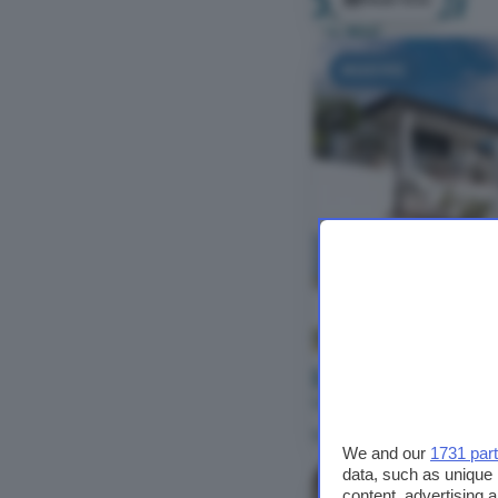
NUOVO
Vedi foto
We and our
1731 par
data, such as unique 
NUOVO
content, advertising