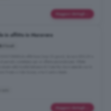
Maggiori dettagli
e in affitto in Muravera
3 locali
00T5888Solo affitti brevi (max 30 giorni), da euro 800,00 a
al periodo contattateci per un offerta personalizzata. Villetta
ata nella località balneare di Costa Rei che si estende con le
o Pirastu a Cala Sinzias, e ha il centro ideale ...
o auto
Maggiori dettagli