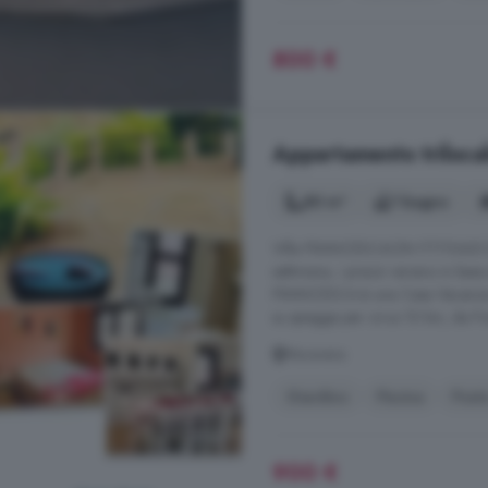
800 €
Appartamento trilocal
80 m²
1 bagno
Villa FRANCESCACIN IT111042C20
settimana, i prezzi variano in base 
FRANCESCA è una Casa Vacanze situ
su spiagge per circa 10 km, da Port
Muravera
Giardino
Piscina
Post
900 €