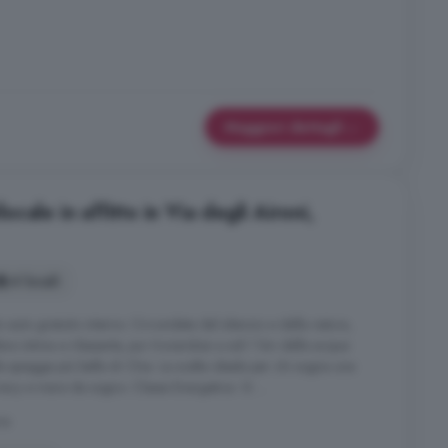
Maggiori dettagli
ale in affitto in Via degli Aironi,
4 locali
o auto gratuito interno. Circondata dal silenzio e dalla natura,
ra intima e rilassante, pur trovandosi a soli 1 km dalle acque
le spiagge più belle di Chia. La scelta ideale per chi sogna una
vacy e mare da sogno. Classe Energetica: G ...
ia