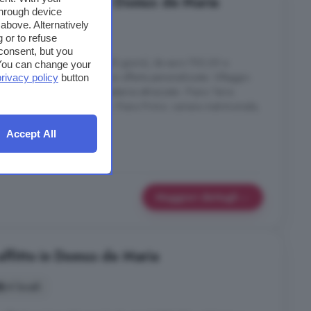
ocale in affitto in Domus de Maria
through device
above. Alternatively
4 locali
 or to refuse
consent, but you
95Solo affitti brevi (max 30 giorni), da euro 700,00 a
. You can change your
 al periodo contattateci per un offerta personalizzata. Villaggio
privacy policy
button
su due livelli con da aree esterne attrezzate:- Piano Terra:
 letto matrimoniale e bagno;- Piano Primo: camera matrimoniale,
L'ideale ...
Accept All
Maggiori dettagli
affitto in Domus de Maria
4 locali