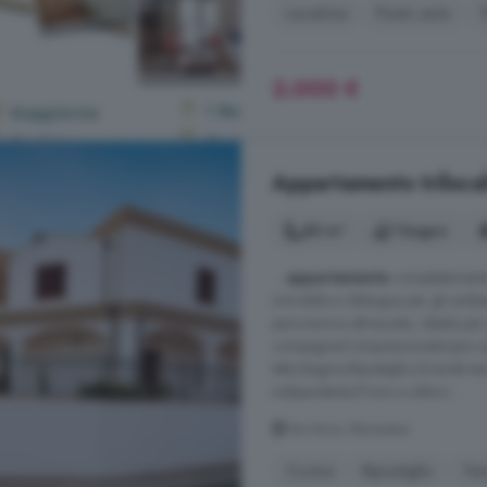
Lavatrice
Posto auto
T
2.000 €
Appartamento trilocal
80 m²
1 bagno
...
appartamento
completamente i
immobile si distingue per gli ambie
panoramica attrezzata, ideale per 
compagniaComposizioneAmpio sog
letto;Bagno;Ripostiglio;Grande te
indipendente;Primo e ultimo ...
Via Arno, Muravera
Cucina
Ripostiglio
Ter