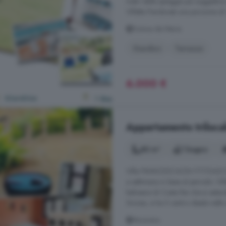
metri dalla spiaggia più suggesti
Villetta Pandoraè una porzione di V
Domus de Maria
Giardino
Terrazza
6.000 €
Appartamento trilocal
80 m²
1 bagno
Villa FRANCESCACIN IT111042C
a settimana in base al periodo. V
balneare di Costa Rei che si esten
Sinzias, e ha il centro ideale nell
Muravera