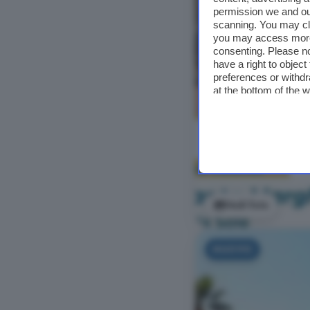
permission we and o
scanning. You may cl
you may access more 
consenting. Please no
have a right to objec
preferences or withdr
at the bottom of the 
Vedi foto
NUOVO