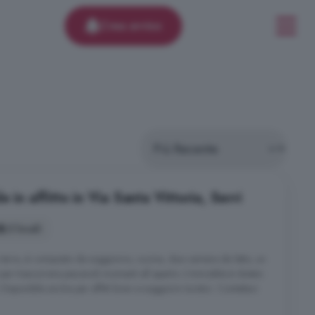
Crea avviso
 in affitto in Via Santa Vittoria, Serri
3 locali
no terra, è composto da soggiorno, cucina, due camere da letto, un
per trascorrere piacevoli momenti all aperto. L'immobile è dotato
Disponibile anche per affitti brevi e soggiorni turistici. Contattaci