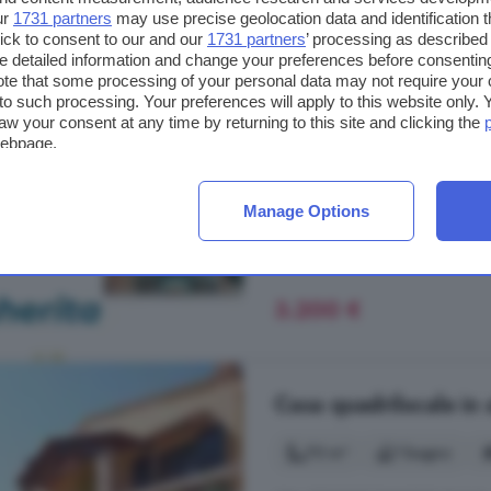
Appartamento quadril
ur
1731 partners
may use precise geolocation data and identification 
ick to consent to our and our
1731 partners
’ processing as described 
80 m²
2 bagni
detailed information and change your preferences before consenting
te that some processing of your personal data may not require your 
Villa SOLECin: IT111015C2000S74
t to such processing. Your preferences will apply to this website only
settimana, i prezzi variano in base
aw your consent at any time by returning to this site and clicking the
webpage.
Eden Rock proponiamo una villetta 
soggiorno con cucinino separato,
camera con letti a castello, bagno. 
Manage Options
Domus de Maria
3.200 €
Casa quadrilocale in 
70 m²
1 bagno