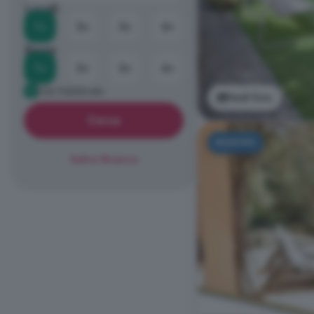
Locali
1+
2+
3+
4+
Bagni
1+
2+
3+
4+
Già Pubblicato
Vedi foto
Cerca
NUOVO
Salva Ricerca