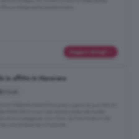
va del Sud Sardegna, SU GIUDEU troviamo la Villetta Belinda.
illa e si sviluppa esclusivamente al piano ...
Maggiori dettagli
e in affitto in Muravera
3 locali
2000T5888Villa FRANCESCA prezzi a partire da euro 800,00
illetta FRANCESCA è una Casa Vacanze situata nella località
de con le su spiagge per circa 10 km, da Porto Pirastu a Cala
e due zone di Monte Nai e Piscina Rei. ...