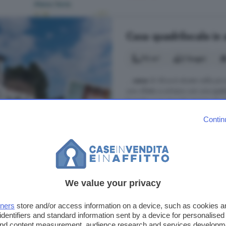
Casa quadrilocale in 
70 m²
2 bagni
...
casa
di Alice è situata nella p
una villetta a schiera con una spet
famiglia o un piccolo gruppo di am
un unico piano è sapientemente arr
Contin
Domus de Maria
Cucina
Lavastoviglie
T
3.400 €
We value your privacy
tners
store and/or access information on a device, such as cookies 
identifiers and standard information sent by a device for personalised
 and content measurement, audience research and services developm