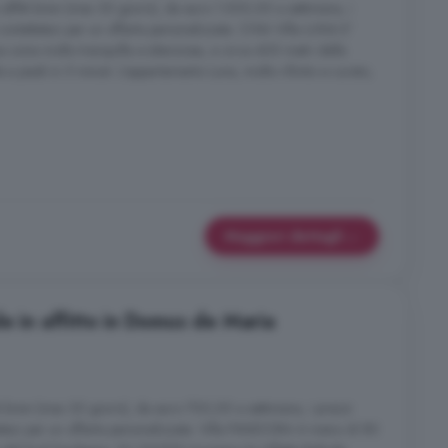
itti brevi (max 30 giorni), da euro 1.000,00 a settimana, i
contattateci per un offerta personalizzata. CHIA Villa LUNA E'
na zona molto tranquilla e silenziosa, a circa 400 metri dalla
a piedi in 5 minuti. L'appartamento Luna, molto rifinito e curato,
Maggiori dettagli
e in affitto in Domus de Maria
i brevi (max 30 giorni), da euro 700,00 a settimana, i prezzi
tateci per un offerta personalizzata. Villa PANDORA A meno di 80