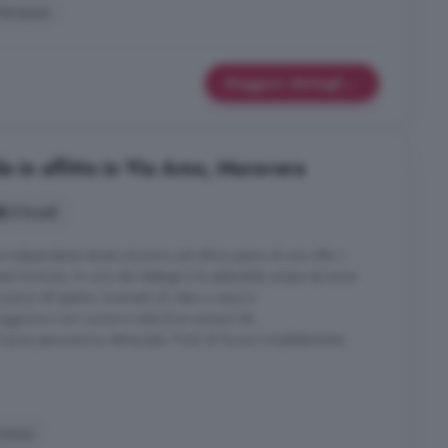
errazza
Maggiori dettagli
e in affitto in Via Arno, Muravera
3 locali
ndipendente situato al primo ed ultimo piano di una villa. L
nti luminosi, la cura dei dettagli e la splendida ampia terrazza
pranzi all aperto, momenti di relax e cene in
giorno con cucina a vista;Due camere da
rrazza panoramica attrezzata. Punti di forza:Completamente
razza