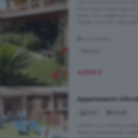
CIN: IT111015C2000P5149 Solo aff
prezzi variano in base al periodo 
situata in Vico mediterraneo, in u
Spiaggia Torre Chia, raggiungibile 
...
Domus de Maria
Terrazza
4.000 €
Appartamento trilocal
70 m²
3 locali
CODICE I. U. N. P5182 Solo affitt
variano in base al periodo contat