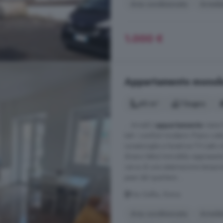
Aria condizionata
Arreda
1.000 €
Appartamento monoloca
40 m²
1 bagno
... Arredi:L'
appartamento
viene 
tutti i comfort moderni:-Piano cot
Lavastoviglie e lavatrice-TV-Lett
divano lettoL'immobile rappresenta 
cerca di una sistemazione tempora
passi dal quartiere ...
Via Gallia, Roma
Aria condizionata
Arreda