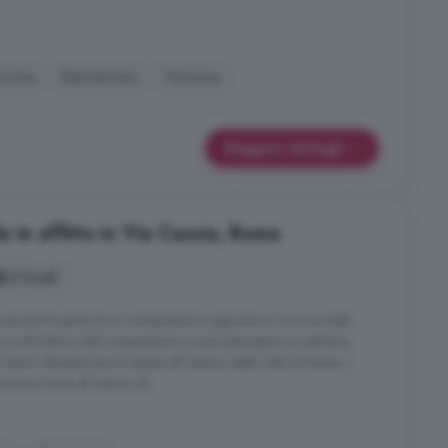
ucina
Ristrutturato
Terrazza
Maggiori dettagli
 in affitto in Via Cassia, Roma
2 locali
cazione fa parte di un comprensorio signorile a cui si accede
 cui all interno del comprensorio si può percepire un estrema
i fanno dimenticare di essere all interno della città di Roma. L
ne si trova all interno di ...