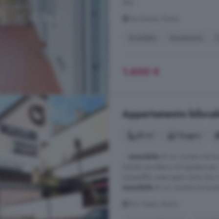
due ...
Via Deruta, Roma
Arredato
Ascensore
C
1.600 €
Appartamento bilocale
55 m²
1 bagno
...
immobile
di cui curiamo la lo
tramite una sbarra di ingresso per
tranquillità, ampi spazi verdi che c
immobile
di cui curiamo la locazio
Via Cassia, Roma