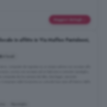
Maggiori dettagli
cale in affitto in Via Maffeo Pantaleoni,
4 locali
 terra, composto da ingresso su un ampio salone con accesso allo
rrazzo, cucina con accesso ad un balcone e comodo ripostiglio,
te composta da tre camere da letto, due bagni, secondo
. Compreso nella locazione un comodo box auto all'interno dello
ina
Ripostiglio