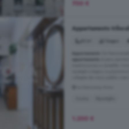
700 €
Appartamento trilocal
62 m²
1 bagno
Appartamento
Via NemorenseRiv
appartamento
al piano seminter
massima privacy e versatilità. L'
ripostiglio e bagno. La posizione 
collegata dai mezzi pubblici metro
Via Nemorense, Roma
Cucina
Ripostiglio
1.200 €