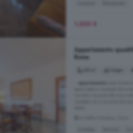
Lavatrice
Ristrutturato
1.200 €
Appartamento quadrilo
Roma
135 m²
2 bagni
...
appartamento
posto al piano
spazio esterno composto da un te
corridoio che porta alla zona not
ripostiglio ed un secondo balcone
stabile ...
Via Maffeo Pantaleoni, Roma
Arredato
Balcone
Cuc