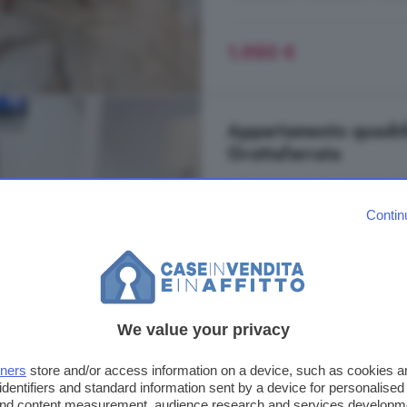
1.950 €
Appartamento quadrilo
Grottaferrata
82 m²
1 bagno
Contin
...
appartamento
ad uso ufficio, 
storico di Grottaferrata, precisam
interno, cablato, condizionato e p
alla posizione strategica, rappresen
che cercano rappresentanza e funzi
We value your privacy
Corso del Popolo, Grottaferrat
tners
store and/or access information on a device, such as cookies 
Ben collegato
Ripostiglio
identifiers and standard information sent by a device for personalised
 and content measurement, audience research and services developm