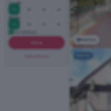
Locali
1+
2+
3+
4+
Bagni
1+
2+
3+
4+
Già Pubblicato
Vedi foto
Cerca
NUOVO
Salva Ricerca