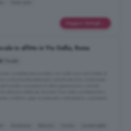
to
Posto auto
Maggiori dettagli
le in affitto in Via Gallia, Roma
1 locale
locato completamente arredato con mobili nuovi ed è dotato di
tura a induzione-Riscaldamento centralizzato-Aria condizionata --
o matrimoniale a scomparsa di ultima generazione e comodo
la soluzione ideale per lavoratori fuori sede o professionisti in
nea, moderna, super accessoriata e centralissima, a pochissimi
to
Ascensore
Balcone
Cucina
Lavastoviglie