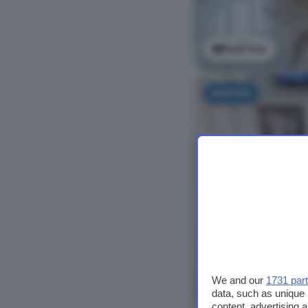
Vedi foto
NUOVO
We and our
1731 par
data, such as unique 
content, advertising