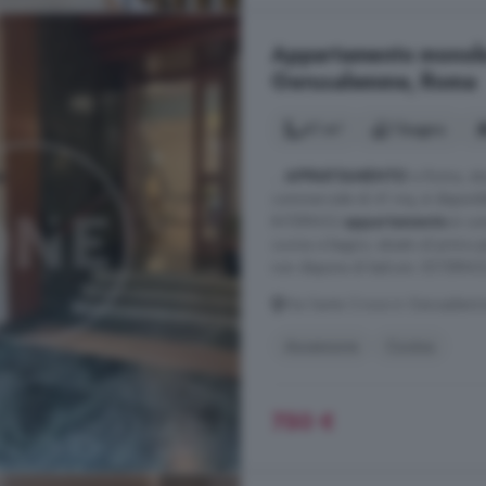
Appartamento monoloca
Gerusalemme, Roma
41 m²
1 bagno
...
APPARTAMENTO
a Roma, situ
commerciale di 41 mq, è disponib
INTERNOL'
appartamento
è com
cucina e bagno; situato al primo pi
non dispone di balconi. ESTERNOL 
Via Santa Croce in Gerusalem
Ascensore
Cucina
750 €