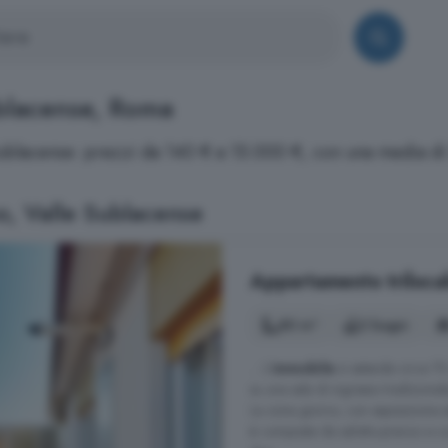
ublacense, Roma
e Sublacense: prezzi da 140 € a 15.000 €, con una media d
o, Valle Sublacense
Appartamento trilocal
80 m²
2 bagni
... L'
immobile
si estende circa 70
su una sala di ingresso tradiziona
La zona giorno, con esposizione es
è composta da salotto-pranzo e cu