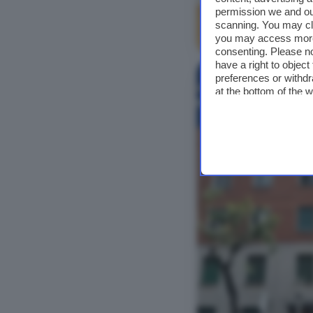
permission we and o
scanning. You may cl
Vedi foto
you may access more 
consenting. Please no
have a right to objec
NUOVO
preferences or withdr
at the bottom of the 