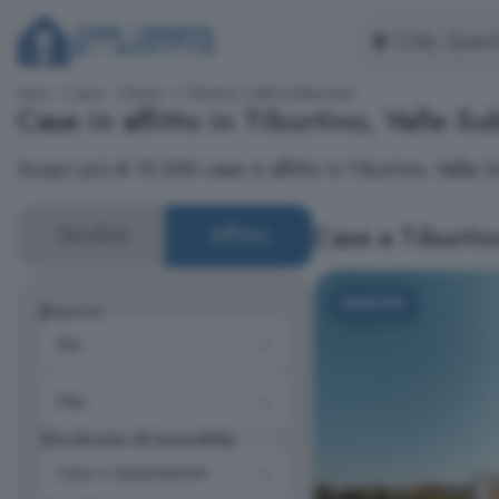
Inizio
Lazio
Roma
Tiburtino, Valle Sublacense
Case in affitto in Tiburtino, Valle S
Scopri più di 10.000 case in affitto in Tiburtino, Vall
Case a Tiburtin
Vendita
Affitto
NUOVO
Prezzo
Tipologia di immobile