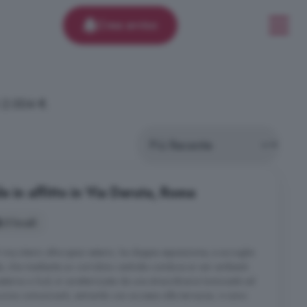
Crea avviso
i 2.004 €.
e in affitto in Via Deruta, Roma
3 locali
 mq interni oltre spazi esterni, ha doppia esposizione, e accoglie
le, che mediante un corridoio centrale conduce ai vari ambienti.
terna a Sud, è caratterizzata da una straordinaria luminosità ed
cina comunicanti, entrambi con accesso alla terrazza; vi sono