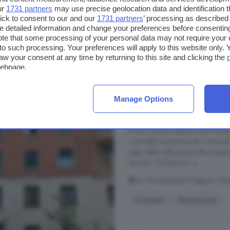
ur
1731 partners
may use precise geolocation data and identification 
1.300 €
ick to consent to our and our
1731 partners
’ processing as described 
detailed information and change your preferences before consenting
te that some processing of your personal data may not require your 
t to such processing. Your preferences will apply to this website only
aw your consent at any time by returning to this site and clicking the
Appartamento monoloc
webpage.
Poggioli, Roma
10 m²
1 bagno
Manage Options
...
appartamento
appena ristruttu
Roma, a poca distanza dall'Univers
comodità necessarie per vivere al 
resto della città grazie alla prese
fermata "Policlinico" a ...
Via Michelangelo Poggioli, Ro
Arredato
Ristrutturato