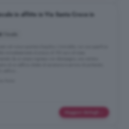
le in affitto in Via Santa Croce in
1 locale
ato nel vivace quartiere Esquilino. L'immobile, con una superficie
ile immediatamente al prezzo di 750 euro al mese.
posto da un ampio ingresso con disimpegno, una camera,
ano di un edificio dotato di ascensore e servizio di portierato;
edificio ...
me, Roma
Maggiori dettagli