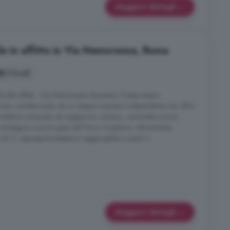
Maggiori dettagli
e in affitto in Via Nemorense, Roma
3 locali
olta affitta - Via Nemorense Quartiere Trieste ampio
rato, caratterizzato da un doppio ingresso indipendente che offre
immobile è composto da soggiorno, camera, cameretta cucina,
è strategica a pochi passi dal Parco Virgiliano, ottimamente
 B1 S. Agnese/Annibaliano raggiungibile a piedi e ...
Maggiori dettagli