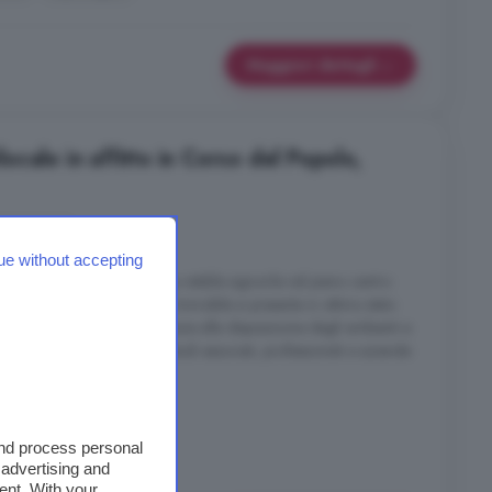
Maggiori dettagli
cale in affitto in Corso del Popolo,
4 locali
ue without accepting
situato al primo piano di uno stabile signorile nel pieno centro
ente su Corso del Popolo. L'immobile si presenta in ottimo stato
ronto all'uso immediato. Grazie alla disposizione degli ambienti e
ta la soluzione ideale per studi associati, professionisti e aziende
onalità. ...
a
and process personal
 advertising and
ent. With your