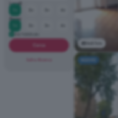
Locali
1+
2+
3+
4+
Bagni
1+
2+
3+
4+
Già Pubblicato
Vedi foto
Cerca
Salva Ricerca
NUOVO