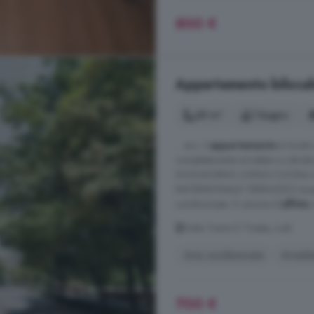
800 €
Appartamento bilocale 
50 m²
1 bagno
... ecc..L'
appartamento
è locato 
completamente arredato e ristru
SOGGIORNO LIVING-CUCINA 
MATRIMONIALE-TERRAZZOCompleta u
condizionata. Il canone d'
affitto
m
Viale Trento E Trieste, Lodi
Aria condizionata
Arreda
700 €