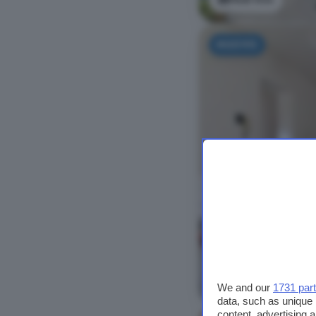
NUOVO
Vedi foto
We and our
1731 par
data, such as unique 
content, advertising