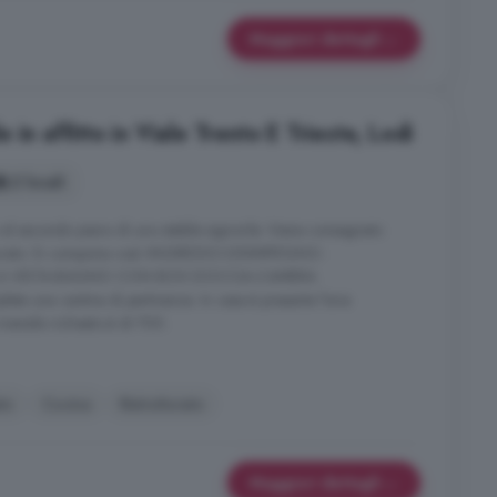
Maggiori dettagli
in affitto in Viale Trento E Trieste, Lodi
2 locali
al secondo piano di uno stabile signorile. Viene consegnato
tturato. Si compone così:-INGRESSO-DISIMPEGNO-
A VISTA-BAGNO CON BOX DOCCIA-CAMERA
na cantina di pertinenza. In casa è presente l'aria
ensile richiesto è di 700 .
to
Cucina
Ristrutturato
Maggiori dettagli