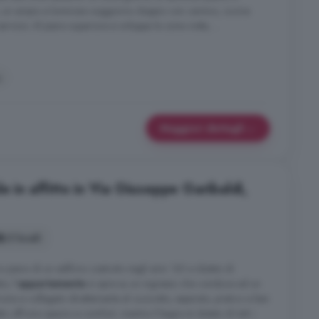
un ampio e luminoso soggiorno doppio con camino, cucina
vizio. Al piano superiore si sviluppa la zona notte, ...
a
Maggiori dettagli
e in affitto in Via Giuseppe Garibaldi,
3 locali
mo piano di un edificio costruito negli anni '60 e dotato di
o, l'
appartamento
si apre su un ingresso che conduce ad un
ne e collegato direttamente al cucinotto, separato, pratico e ben
o offrono spazio e comfort, mentre il bagno è dotato di tutti i