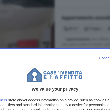
Appartamento monoloc
39 m²
1 bagno
... l'
appartamento
viene affittat
open space dotato di angolo cott
arredato, verrà consegnato perfett
Tra le finiture la pavimentazione i
Contin
blindato e la caldaia a condensazio
Via Borgo Adda, Lodi
Arredato
Balcone
Ris
We value your privacy
500 €
tners
store and/or access information on a device, such as cookies 
identifiers and standard information sent by a device for personalised
 and content measurement, audience research and services developm