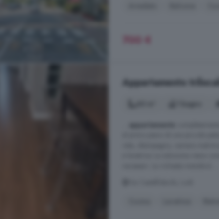
Arredato
Balcone
Cuc
700 €
Appartamento trilocale
60 m²
1 bagno
...
appartamento
completamente r
al primo piano di una piccola pal
vista, disimpegno, camera matrimo
e lavatrice. La soluzione viene co
necessari. La richiesta mensile è ...
Via Castelfidardo, Lodi
Cucina
Lavatrice
Ristr