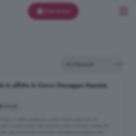
Crea avviso
e in affitto in Corso Giuseppe Mazzini,
3 locali
i 75mq, in ottime condizioni, posto al primo piano di una
a soli 5 minuti a piedi dalla stazione, zona comoda e dotata da
tutti i servizi di prima e seconda necessità.L'immobile è così