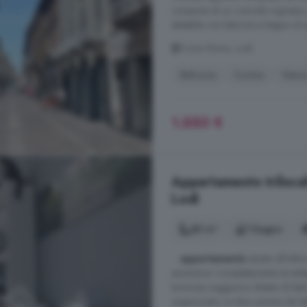
compone di un comodo ingresso, 
abitabile con balcone e bagno di ser
Corso Roma, Lodi
Balcone
Cucina
Vasc
1.550 €
Appartamento trilocal
Lodi
80 m²
1 bagno
...
appartamento
situato all'ulti
ascensore. Completamente arredat
luminoso soggiorno dotato di balco
organizzato. Le due camere da lett