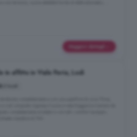
 con terrazzo, cucina abitabile fornita di elettrodomestici, ...
Maggiori dettagli
in affitto in Viale Pavia, Lodi
2 locali
ristrutturato completamente e con una superficie di circa 70mq.
no e così composto:-Ingresso-Cucina a vista-Soggiorno-Camera da
gnato completamente arredato e con tutti i comfort necessari,
ichiesta mensile è di 700 .