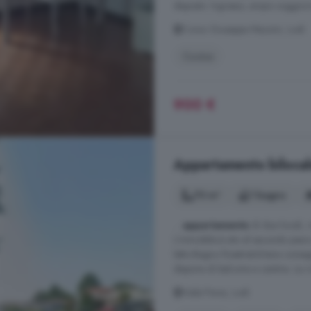
disposto: Ingresso, ampio soggiorno
Corso Giuseppe Mazzini, Lodi
Cucina
900 €
Appartamento bilocale 
70 m²
1 bagno
...
appartamento
di due locali, 
L'immobile è sito al secondo pia
letto-Bagno finestratoViene conse
dispone di balcone e cantina. La r
Viale Pavia, Lodi