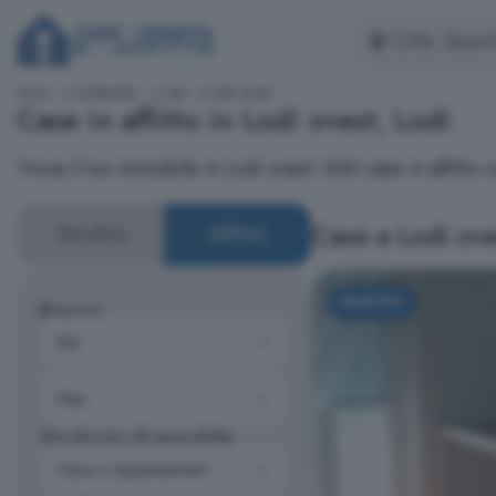
Inizio
Lombardia
Lodi
Lodi ovest
Case in affitto in Lodi ovest, Lodi
Trova il tuo immobile in Lodi ovest: 240 case in affitt
Case a Lodi ove
Vendita
Affitto
NUOVO
Prezzo
Tipologia di immobile