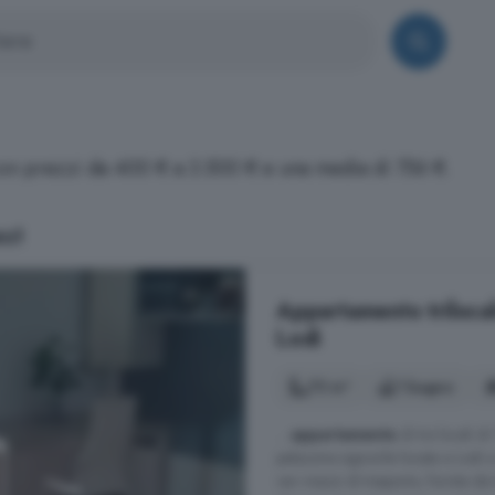
o con prezzi da 400 € a 3.500 € e una media di 756 €.
st
Appartamento trilocal
Lodi
75 m²
1 bagno
...
appartamento
di tre locali d
palazzina signorile locata a Lodi 
vari mezzi di trasporto, fornita da 