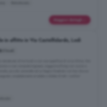
ina
Ristrutturato
Maggiori dettagli
 in affitto in Via Castelfidardo, Lodi
3 locali
istrutturato di tre locali e con una superficie di circa 60mq. Sito
azzina e così composto:Ingresso, soggiorno/living con cucina a
niale, piccola cameretta ed un bagno finestrato con box doccia
nsegnata completamente arredata e dotata di tutti i comfort
utturato