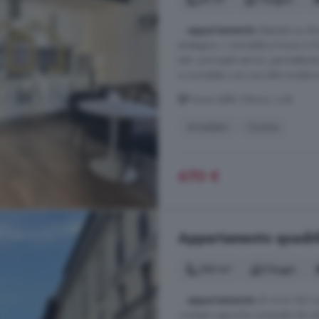
...
appartamento
disposto su due
strategica. L immobile si trova in P
tutti i principali servizi, permet
e corredato con uno stile moderno
Piazza della Vittoria, Lodi
Arredato
Cucina
670 €
Appartamento quadrilo
140 m²
3 bagni
...
appartamento
di circa 140 mq
contesto signorile composto da sol