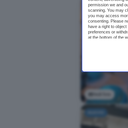
NUOVO
permission we and o
scanning. You may cl
you may access more 
consenting. Please no
have a right to objec
preferences or withdr
at the bottom of the 
Vedi foto
NUOVO