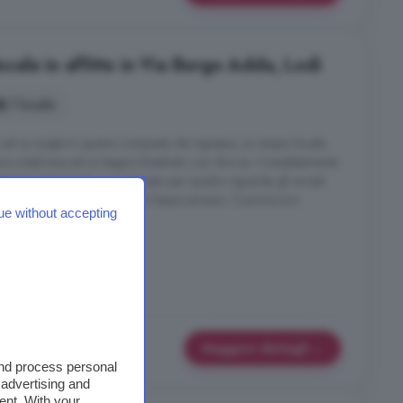
ale in affitto in Via Borgo Adda, Lodi
1 locale
o ad un single in quanto composto da ingresso, un ampio locale
ura e balcone ed un bagno finestrato con doccia. Completamente
amente tinteggiato e revisionato per quanto riguarda gli arredi.
n ceramica; i serramenti nuovi basso-emissivi; il portoncino
ue without accepting
ne. ...
trutturato
Maggiori dettagli
and process personal
 advertising and
ent. With your