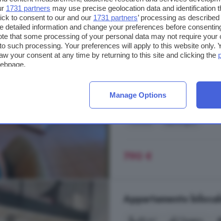
ur
1731 partners
may use precise geolocation data and identification 
Appartamento trilocale
ick to consent to our and our
1731 partners
’ processing as described 
detailed information and change your preferences before consenting
73 m²
2 bagni
te that some processing of your personal data may not require your 
t to such processing. Your preferences will apply to this website only
...
appartamento
al primo piano,
aw your consent at any time by returning to this site and clicking the
webpage.
terrazzo con tenda da sole, bagn
matrimoniale, al piano superiore, 
bagno. Libera subito. Classe Energe
Manage Options
Lodi
Cucina
Ripostiglio
790 €
Appartamento bilocale 
50 m²
1 bagno