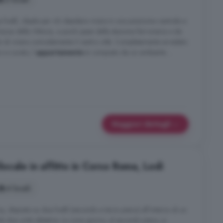
 livelli, ideale per chi desidera vivere in una posizione centrale e
iazza della Vittoria, a pochi passi dalla stazione ferroviaria e da
tendo di vivere comodamente il centro città. Completamente arredato
 e curato, l
appartamento
è composto da un ambiente ...
Maggiori dettagli
cale in affitto in Corso Roma, Lodi
4 locali
, disposto su due livelli (secondo e terzo piano) all'interno di un
e due unità abitative. La zona giorno, al secondo piano, si