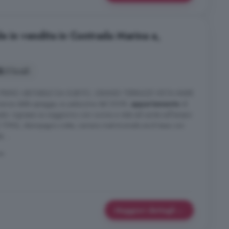
e in vendita in Contrada Marina a,
3 locali
PRIMO ABITABILE DA SUBITO, GRANDI TERRAZZI VISTA MARE
anze delle spiagge, su palazzina del 2008,
appartamento
di
: ingresso su soggiorno con cucina a vista ed uscita sull'ampio
di 17MQ, disimpegno notte, camera matrimoniale anch'essa con
 ...
ne
Maggiori dettagli