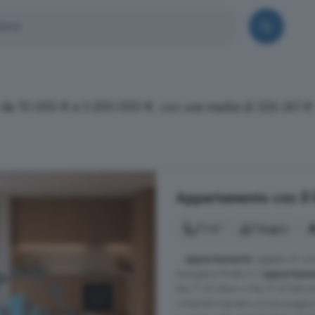
i da 10.000 € a 3.200.000 €, con una media di 226.361 €
Appartamento con 5 lo
71 m²
1 bagno
...
appartamento
oggetto di comp
energetica finale A..L'
appartame
Mq 71 di interni e Mq 15 di balcon
composto:Ingresso-cucina-soggio