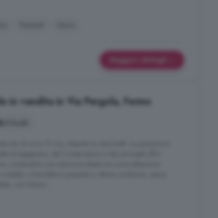
na
Parquet
Vasca
Maggiori dettagli
e in vendita in Via Pergola, Fermo
3 locali
tturato di circa 70 mq, disposto su due livelli. La posizione è
oltà di Ingegneria, dal Conservatorio e dai principali uffici
ne, rendendolo una soluzione ideale sia come abitazione
 reddito. L'immobile si presenta in ottime condizioni, senza
to, con finiture ...