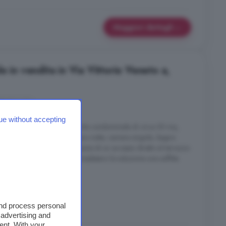
Maggiori dettagli
e in vendita in Via Vittorio Veneto a,
3 locali
ue without accepting
ngresso autonomo dalla corte condominiale di circa 55 mq,
n cucina a vista, disimpegno notte, camera singola, bagno
trimoniale; ogni stanza dispone di un accesso diretto al terrazzo
partamento
sui tre lati. Completano la soluzione una soffitta
n Giorgio
and process personal
 advertising and
ent. With your