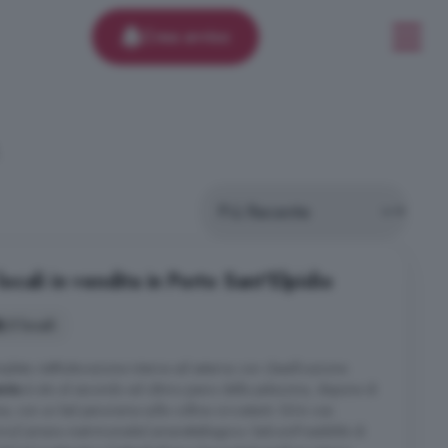
Crea avviso
.
cali in vendita in Porto Sant'Elpidio
5 locali
leta risttRutturazione interna ed esterna con classificazione
nto
è sito al secondo ed ultimo piano della palazzina, dispone di
e, con un bel panorama sulle colline circostanti. Ed è cosi
rnoCamera matrimonialeCamerettaBagno+ balconiPossibilità di