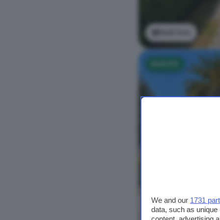
Vedi foto
NUOVO
We and our
1731 par
data, such as unique 
content, advertising