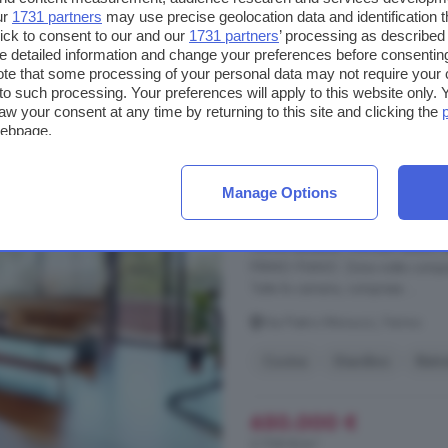
ur
1731 partners
may use precise geolocation data and identification 
450.000 €
ick to consent to our and our
1731 partners
’ processing as described 
4.639 €/m²
detailed information and change your preferences before consenting
te that some processing of your personal data may not require your 
t to such processing. Your preferences will apply to this website only
aw your consent at any time by returning to this site and clicking the
Casa con 6 locali in 
webpage.
240 m²
3 bagni
Manage Options
...
vendita
villa indipendente, com
due livelli, con giardino privato
cucina abitabile, comodo studio, b
PRIMO PIANO: Zona notte compost
Tutte le camere, compresa ...
Via Pietro Minnucci, Fermo
Cucina
Giardino
Ristr
650.000 €
2.708 €/m²