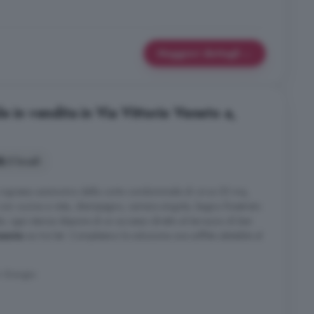
Maggiori dettagli
e in vendita in Via Vittorio Veneto a,
3 locali
ngresso autonomo dalla corte condominiale di circa 55 mq,
n cucina a vista, disimpegno, camera singola, bagno finestrato
 ogni stanza dispone di un accesso diretto al terrazzo di ben
mento
sui tre lati. Completano la soluzione una soffitta abitabile al
n Giorgio