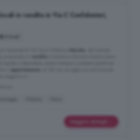
cali in vendita in Via C Confalonieri,
6 locali
 con mansarda di 140 mq A Civitanova
Marche
, nel ricercato
te, proponiamo in
vendita
un'esclusiva soluzione al primo piano
 da ingresso indipendente, ampie metrature e ambienti pensati per
ivo. L'
appartamento
, di 140 mq, accoglie con una luminosa
 soggiorno e ...
 Marche
assaggio
Palestra
Vasca
Maggiori dettagli