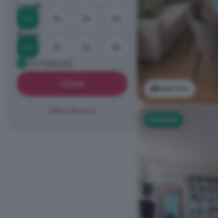
Locali
1+
2+
3+
4+
Bagni
1+
2+
3+
4+
Già Pubblicato
Cerca
Vedi foto
Salva Ricerca
NUOVO