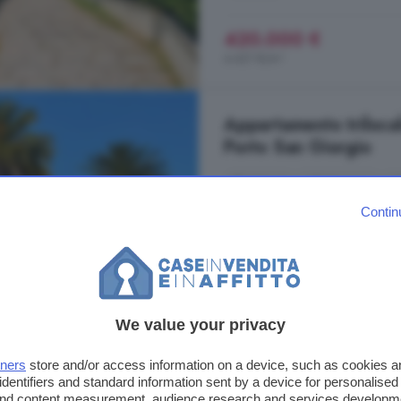
420.000 €
4.421 €/m²
Appartamento trilocal
Porto San Giorgio
97 m²
1 bagno
Contin
...
appartamento
di 97 mq con i
composto da ampia zona giorno co
finestrato con doccia e camera ma
di ben 135 mq, che circonda l'
ap
abitabile al ...
We value your privacy
Via Vittorio Veneto a, Porto Sa
Cucina
tners
store and/or access information on a device, such as cookies 
identifiers and standard information sent by a device for personalised
 and content measurement, audience research and services developm