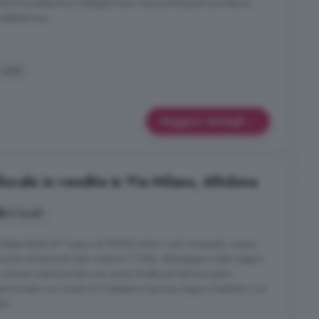
CACaratteristica DettaglioPiano SecondoSuperficie interna
i)Balcone ...
 auto
Maggiori dettagli
cale in vendita in Via Milano, Altidona
4 locali
ndipendente al 1° piano di 95MQ interni così composto, ampio
cita sul terrazzo lato ovest di 17 MQ, disimpegno notte, bagno
 camera matrimoniale con uscita diretta sul balcone semi-
rimoniale con uscita sul medesimo bacone, bagno finestrato con
e ...