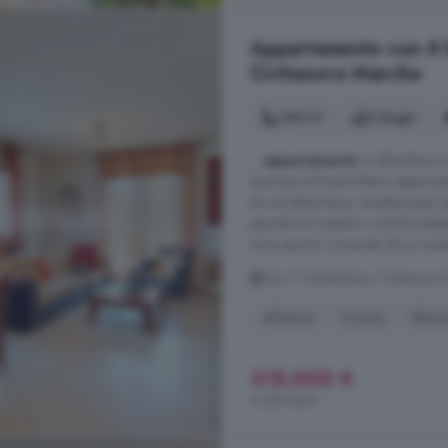
Appartamento con 6 lo
Civitanova Marche
140 m²
2 bagni
...
appartamento
in bifamiliare
quartiere di Santa Maria Apparen
di una bifamiliare, caratterizzata
garantire il massimo comfort abitat
zona giorno composta da un ampio
Via C Confalonieri, Civitanova
Allarme
Cucina
Idrom
315.000 €
2.250 €/m²