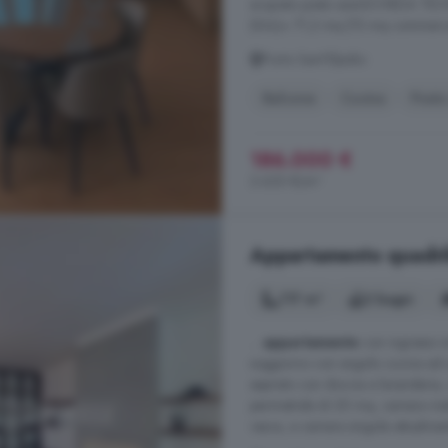
acquisto posto autoSCHEDA TECNI
(SUL)= 71,2 mq (72 mq commercial
Porto Sant'Elpidio
Balcone
Cucina
Posto
186.000 €
2.620 €/m²
Appartamento quadrilo
117 m²
2 bagni
...
appartamento
con ingresso i
soggiorno con angolo cucina ed us
aspirato con doccia e lavanderia,
perimetrale di 20 mq, camera mat
vasca, e camera singola attualment