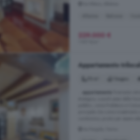
Via Milano, Altidona
Allarme
Balcone
Cuci
229.000 €
1.957 €/m²
Appartamento trilocal
70 m²
1 bagno
...
appartamento
finemente ristru
strategica, a pochi passi dalla Fac
pubblici, come Prefettura e Comu
principale che come investimento a
condominio, pronto per essere abita
Via Pergola, Fermo