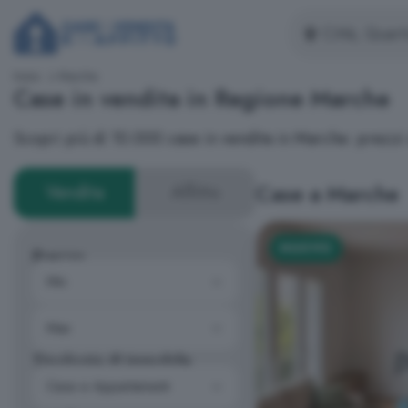
Inizio
Marche
Case in vendita in Regione Marche
Scopri più di 10.000 case in vendita in Marche: prezz
Case a Marche
Vendita
Affitto
NUOVO
Prezzo
Tipologia di immobile