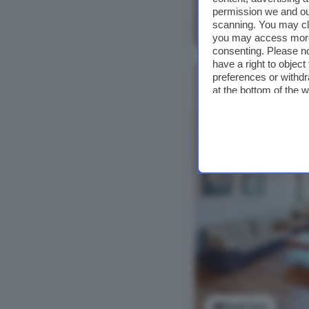
permission we and o
scanning. You may cl
Vedi foto
you may access more 
consenting. Please no
have a right to objec
NUOVO
preferences or withdr
at the bottom of the 
Vedi foto