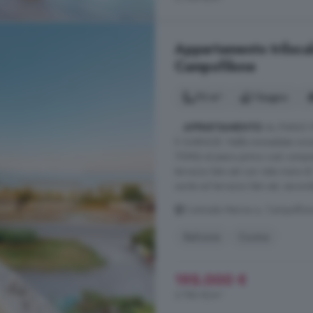
Appartamento trilocal
Campofilone
70 m²
1 bagno
...
APPARTAMENTO
AL PIANO 
E GARAGE. Nelle immediate vicin
70MQ al piano primo così composto
terrazzo lato est con vista mare 
uscita sul terrazzo lato est, seconda
Contrada Marina a, Campofilo
Balcone
Cucina
195.000 €
2.786 €/m²