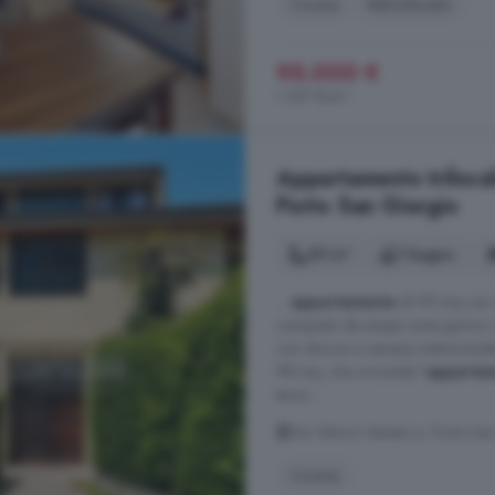
Cucina
Ristrutturato
95.000 €
1.357 €/m²
Appartamento trilocal
Porto San Giorgio
95 m²
1 bagno
...
appartamento
di 95 mq con i
composto da ampia zona giorno co
con doccia e camera matrimoniale;
98 mq, che circonda l'
apparta
terzo ...
Via Vittorio Veneto a, Porto Sa
Cucina