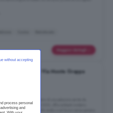
alcone
Cucina
Ristrutturato
Maggiori dettagli
ue without accepting
ocale in affitto in Via Monte Grappa
4 locali
 ottimo contesto, all'ultimo piano di una palazzina servita da
and process personal
urato e arredato a nuovo nel 2023, offre ambienti moderni,
 advertising and
er chi desidera concentrarsi sullo studio o sul lavoro senza pensare
ent. With your