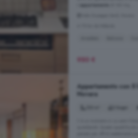
L'
appartamento
di 140 mq, ...
Viale Giuseppe Verdi, Novara
A 7.8 km da Nibbiola
Arredato
Balcone
Cuc
950 €
Appartamento con 5 lo
Novara
123 m²
2 bagni
C è un momento in cui senti il bi
quotidianità. Questo quadrilocale
pensato per offrirti esattamente que