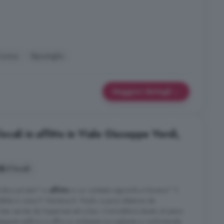
ucina
Ripostiglio
Maggiori dettagli
cali in affitto in Viale Giuseppe Verdi,
5 locali
dino privato? in
affitto
in un contesto signorile a Novara? Ti
bile in zona P. Mortara/S. Paolo. a poca distanza da
 servita da Supermercati e bus. L'immobile è situato al piano
elegante edificio e offre un ambiente accogliente e confortevole.