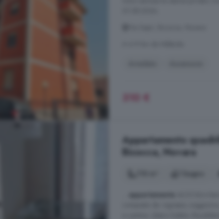
Sono escluse le utenze private ( l
01.08.2026..
Via Sapri, Bicocca, Novara
A 6.9 km da Nibbiola
Arredato
Ascensore
310 €
Appartamento quadrilo
Bicocca, Novara
110 m²
1 bagno
...
appartamento
4LOCALI+Serviz
composto da: ingresso, soggiorno,
e cantina. Libero Subito, Riscalda