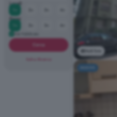
Locali
1+
2+
3+
4+
Bagni
1+
2+
3+
4+
Già Pubblicato
Cerca
Vedi foto
Salva Ricerca
NUOVO