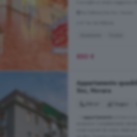
ti accoglie un ampio soggiorno clim
Via Dellavecchia Snc, Novara
A 8.1 km da Nibbiola
Ascensore
Cucina
850 €
Appartamento quadril
Snc, Novara
100 m²
1 bagno
... L'
appartamento
si trova in un
ascensore. Completamente ristrutt
curati e pronti da vivere, ideali p
ad altro. Troverai a disposizione: