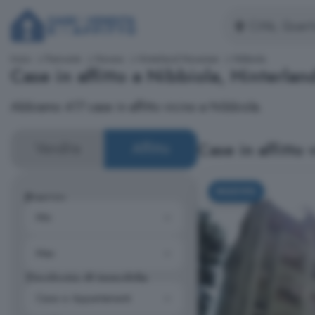
Inizio
Piemonte
Novara
Hinterland Novarese
Nibbiola
Case in affitto a Nibbiola, Hinterla
Abbiamo 417 case in affitto vicino a Nibbiola.
Case in affitto 
Vendita
Affitto
NUOVO
Prezzo
Tipologia di immobile