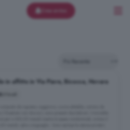
Crea avviso
e in affitto in Via Piave, Bicocca, Novara
3 locali
omposto da ingresso, soggiorno, cucina abitabile, camera da
no ( finestrato con doccia ); sono presenti due balconi. L'immobile
ne è pari a 550,00 mensili mentre le spese condominiali, incluso il
 mensili, salvo conguaglio . Sono escluse le utenze private (