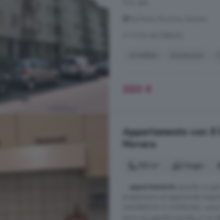
luce, gas ...
Via Piave, Bicocca, Novara
A 7.4 km da Nibbiola
Arredato
Ascensore
C
550 €
Appartamento con 5 lo
Novara
150 m²
2 bagni
...
appartamento
grande co giar
proponiamo un'opportunità imperdi
UNIVERSITA' E OSPEDALE, zona ben
terra con giardino privato, in un 