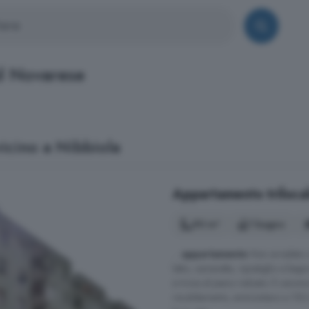
nd Novarese
vicino a Nibbiola
Appartamento trilocal
90 m²
1 bagno
...
appartamento
Non arredato c
letto, cameretta, ripostiglio e bag
si trova al piano rialzato. Il cano
riscaldamento, ammontano a 150,00