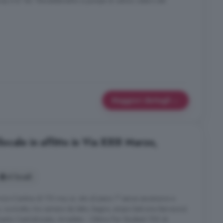
uce) e la Tari. Riscaldamento a pompa di calore. Libero dal
Maggiori dettagli
cale in affitto in Via XXIII Marzo,
4 locali
i+Cantina di 110 mq ca. sito al piano 1° senza ascensore e
 cucinotto, tre camera da letto, bagno, ampio balcone (terrazzo)
mento Centralizzato, Arredato - Ottimo Per Studenti 750 di