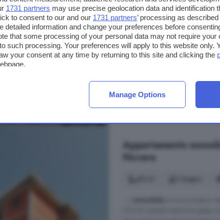
ad altro. Troverai a disposizione:
ur
1731 partners
may use precise geolocation data and identification 
accoglierti fin dal ...
ick to consent to our and our
1731 partners
’ processing as described 
detailed information and change your preferences before consenting
Via Monte Grappa Snc, Novara
te that some processing of your personal data may not require your 
t to such processing. Your preferences will apply to this website only
A 7.4 km da Nibbiola
aw your consent at any time by returning to this site and clicking the
webpage.
Arredato
Ascensore
B
Manage Options
320 €
Appartamento monoloca
Novara
30 m²
1 bagno
... L'
immobile
si trova al piano ri
310,00 mensili mentre le spese c