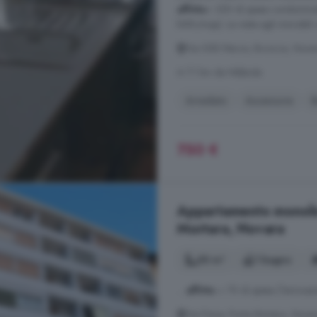
affitto
+ 350 di spese condominia
kWh/mqa). Le visite agli immobili v
Via XXIII Marzo, Bicocca, Nova
A 7.1 km da Nibbiola
Arredato
Ascensore
B
750 €
Appartamento monoloca
Mortara, Novara
50 m²
1 bagno
...
affitto
+ 70 di spese (Termoa
Via Piave, Porta Mortara, Nova