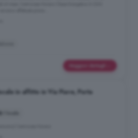
li al mese. Centrocasa Novara Classe Energetica G (330
erranno effettuate previa ...
ra
alcone
Maggiori dettagli
le in affitto in Via Piave, Porta
1 locale
utonomo) Centrocasa Novara
ra