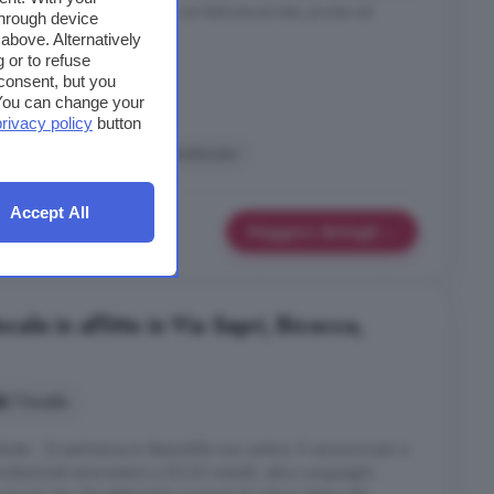
 Una stanza singola arredata con balcone privato, pronta ad
through device
above. Alternatively
 or to refuse
consent, but you
. You can change your
privacy policy
button
alcone
Cucina
Ristrutturato
Accept All
Maggiori dettagli
le in affitto in Via Sapri, Bicocca,
1 locale
alzato . Di pertinenza è disponibile una cantina. Il canone è pari a
ondominiali ammontano a 50,00 mensili, salvo conguaglio .