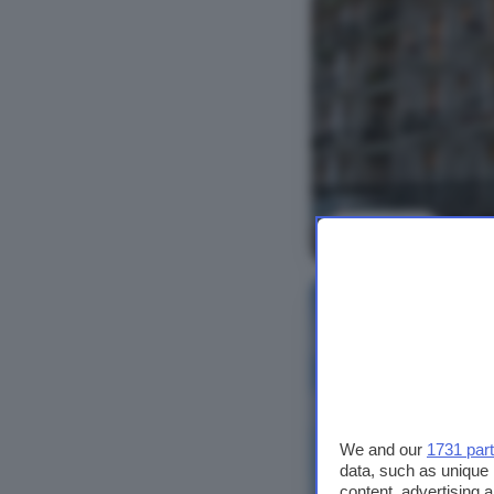
Vedi foto
NUOVO
We and our
1731 par
data, such as unique 
content, advertising