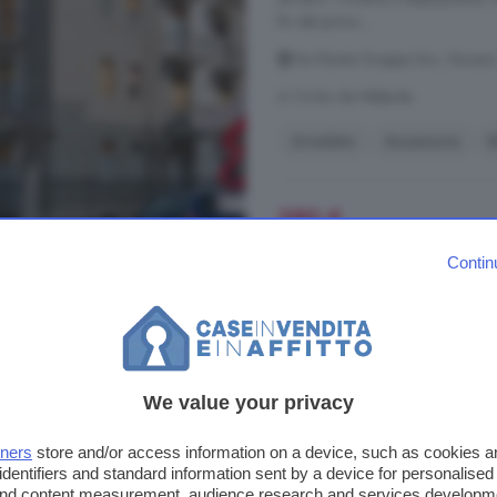
fin dal primo ...
Via Monte Grappa Snc, Novara
A 7.4 km da Nibbiola
Arredato
Ascensore
B
280 €
Contin
Appartamento quadril
Snc, Novara
100 m²
1 bagno
We value your privacy
... L'
appartamento
si trova in un
tners
store and/or access information on a device, such as cookies 
ascensore. Completamente ristrutt
identifiers and standard information sent by a device for personalised
curati e pronti da vivere, ideali p
 and content measurement, audience research and services developm