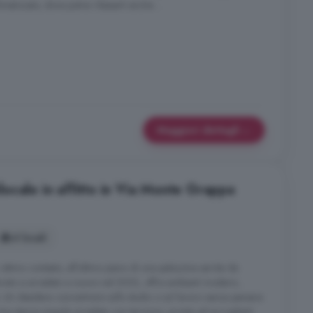
atizzato, dove potrai rilassarti anche ...
Maggiori dettagli
ocale in affitto in Via Monte Grappa
4 locali
 ottimo contesto, all'ultimo piano di una palazzina servita da
urato e arredato a nuovo nel 2023, offre ambienti moderni,
er chi desidera concentrarsi sullo studio o sul lavoro senza pensare
 Una stanza singola arredata con terrazzo, pronta ad accoglierti