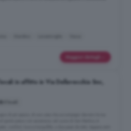
ina
Giardino
Lavastoviglie
Vasca
Maggiori dettagli
cali in affitto in Via Dellavecchia Snc,
5 locali
sogno di più spazio, di una casa che accompagni davvero la tua
 al quinto piano con ascensore, nel cuore di San Martino, è
sto: comfort, luce e tranquillità, a due passi da tutto. Appena entri