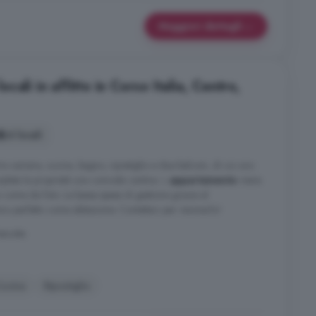
Maggiori dettagli
ali in affitto in Corso Italia, Centro,
6 locali
 camere, cucina, bagno, ripostiglio e due balconi, di cui uno
ompleta la proprietà una comoda cantina. L
appartamento
viene
come da foto. Le basse spese di gestione grazie al
 perfetto come abitazione. Contattaci per visionarlo!
tenotte
ucina
Ripostiglio