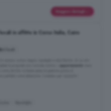
Maggiori dettagli
ali in affitto in Corso Italia, Cairo
6 locali
 camere, cucina, bagno, ripostiglio e due balconi, di cui uno
ompleta la proprietà una comoda cantina. L
appartamento
viene
come da foto. Le basse spese di gestione grazie al
 perfetto come abitazione. Contattaci per visionarlo!
ucina
Ripostiglio