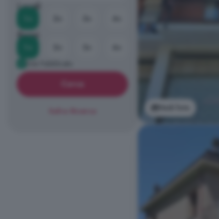
Locali
1+
2+
3+
4+
Bagni
1+
2+
3+
4+
Già Pubblicato
Cerca
Vedi foto
Salva Ricerca