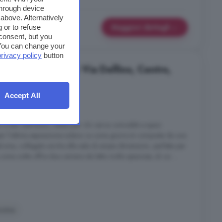
through device
above. Alternatively
Maggiori dettagli
 or to refuse
consent, but you
. You can change your
privacy policy
button
cale in affitto in Via Delfino, Centro,
Accept All
4 locali
e ben distribuito, ideale per chi cerca comodità e spazi
per l'ottima esposizione solare. La zona giorno è composta da una
lcone, collegato anche alla sala di ampie dimensioni, perfetta per
 zona notte offre due camere da letto molto spaziose, di cui ...
ucina