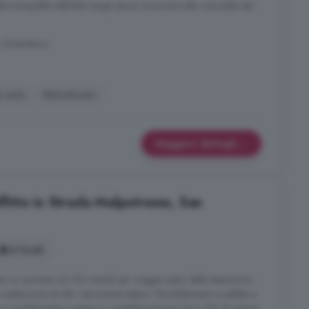
lla tranquillità dell'Alta Langa senza rinunciare alla comodità dei
, Bossolasco
o auto
Ristrutturato
Maggiori dettagli
affitto in Strada Malpotremo, San
6 locali
to un aumento di 150 mensili per maggio peso della tassazione.
ostituzione di tutti i serramenti esterni. Riscaldamento a pellets e
 e riscaldamento a parte su contabilizzazione. Euro 150 di pulizie