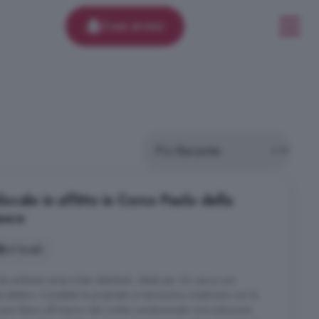
Crea avviso
cale in affitto in Corso Paolo della
asco
4 locali
 ambienti ampi e ben distribuiti, ideali per chi cerca una
a abitare. Completa la proprietà un terrazzino e balcone con la
o auto libero all'interno del cortile condominiale. Una soluzione