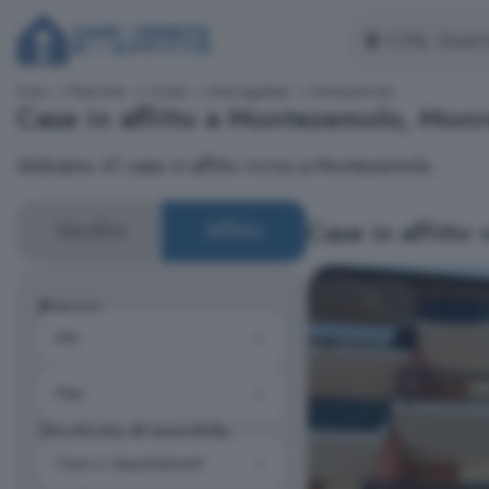
Inizio
Piemonte
Cuneo
Monregalese
Montezemolo
Case in affitto a Montezemolo, Mon
Abbiamo 41 case in affitto vicino a Montezemolo.
Case in affitto
Vendita
Affitto
Prezzo
Tipologia di immobile