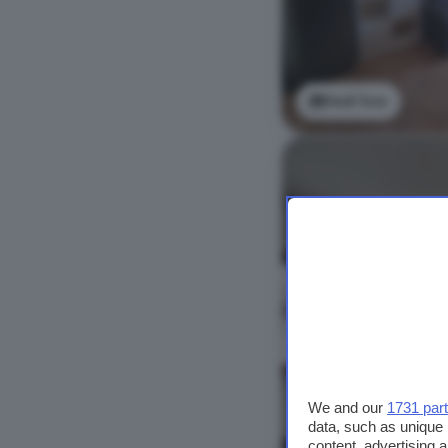
Vedi foto
We and our
1731 par
data, such as unique 
content, advertising