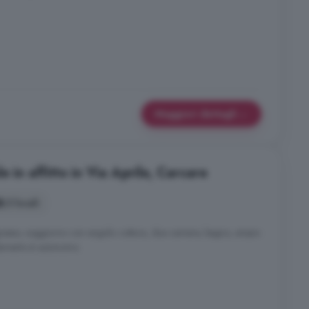
Maggiori dettagli
 in affitto in Via Aprile, Carcare
3 locali
resso, soggiorno con angolo cottura, due camere, bagno, ampio
ldamento è autonomo.