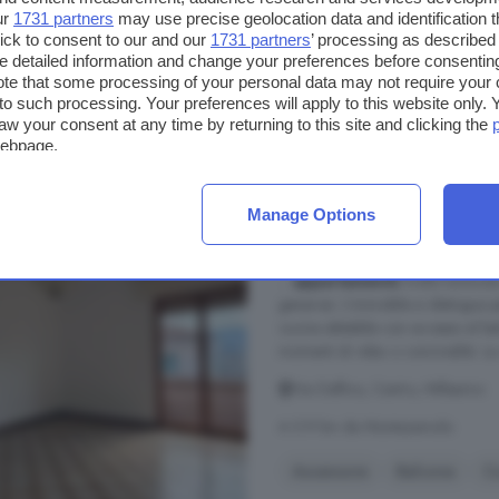
ur
1731 partners
may use precise geolocation data and identification 
ick to consent to our and our
1731 partners
’ processing as described 
450 €
detailed information and change your preferences before consenting
te that some processing of your personal data may not require your 
t to such processing. Your preferences will apply to this website only
aw your consent at any time by returning to this site and clicking the
webpage.
Appartamento quadrilo
Millesimo
Manage Options
102 m²
1 bagno
...
appartamento
molto luminoso 
generosi. L'immobile si distingue 
cucina abitabile con accesso al ba
momenti di relax o convivialità. La
Via Delfino, Centro, Millesimo
A 5.9 km da Montezemolo
Ascensore
Balcone
C