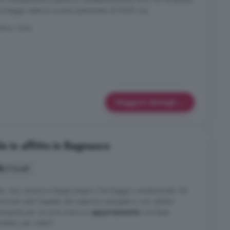
parcheggio esterno e prato piantumato di 5000 mq.
dino, Ceva
Maggiori dettagli
e in affitto in Bagnasco
3 locali
la, due camere e doppio bagno. Parcheggio condominiale. Gli
nnovati sotto l'aspetto del risparmio energetico con caldaie
teressante per chi ama avere un
appartamento
con bassi
taci per visitarli