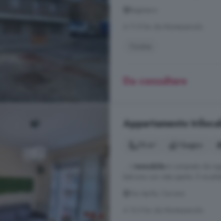
Bagnasco
A 11.9 km da Montezemolo
Cucina
Da consultare
Appartamento trilocale
75 m²
1 bagno
... L'
immobile
è composto da ing
balcone con vista aperta. Il risca
Via Aprile, Carcare
A 12.5 km da Montezemolo