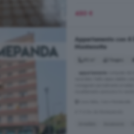
450 €
Appartamento con 6 loc
Montenotte
92 m²
1 bagno
...
appartamento
composto da tre
verandato. Nello stesso stabile c
consegnato parzialmente arredato 
riscaldamento autonomo lo rendono
Corso Italia, Cairo Montenotte
A 11.6 km da Montezemolo
Arredato
Ascensore
C