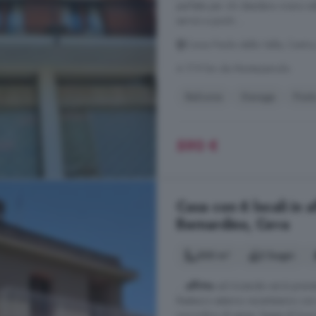
perfetta per chi desidera vivere ne
servizi a pochi ...
Corso Paolo della Valle, Centro
A 17.9 km da Montezemolo
Balcone
Garage
Post
590 €
Casa con 6 locali in 
Bernardino, Ceva
300 m²
2 bagni
...
affitto
ad Aziende verrà previs
Restauro esterno recentissimo con s
nocciolino di sansa. Spese di luce