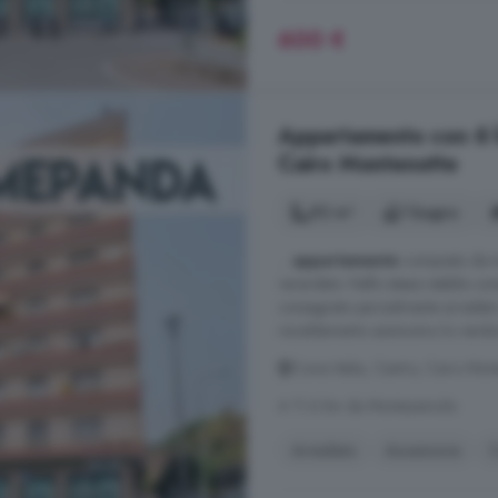
600 €
Appartamento con 6 loc
Cairo Montenotte
92 m²
1 bagno
...
appartamento
composto da tre
verandato. Nello stesso stabile c
consegnato parzialmente arredato 
riscaldamento autonomo lo rendono
Corso Italia, Centro, Cairo Mon
A 11.6 km da Montezemolo
Arredato
Ascensore
C