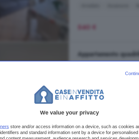
Arredato
Ascensore
B
540 €
Appartamento quadrilo
102 m²
1 bagno
Contin
...
appartamento
molto luminoso 
generosi. L'immobile si distingue 
cucina abitabile con accesso al ba
momenti di relax o convivialità. La
Via Delfino, Millesimo
We value your privacy
A 5.9 km da Montezemolo
tners
store and/or access information on a device, such as cookies 
identifiers and standard information sent by a device for personalised
Balcone
Cucina
 and content measurement, audience research and services developm