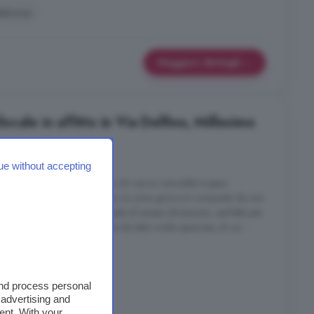
alcone
Maggiori dettagli
cale in affitto in Via Delfino, Millesimo
4 locali
ue without accepting
e ben distribuito, ideale per chi cerca comodità e spazi
per l'ottima esposizione solare. La zona giorno è composta da una
lcone, collegato anche alla sala di ampie dimensioni, perfetta per
 zona notte offre due camere da letto molto spaziose, di cui ...
and process personal
 advertising and
ent. With your