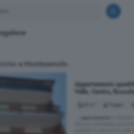
regalese
 vicino a Montezemolo
Appartamento quadrilo
Valle, Centro, Bossol
99 m²
1 bagno
... L'
appartamento
è composto da
soluzione confortevole e pronta d
possibilità di usufruire di un post