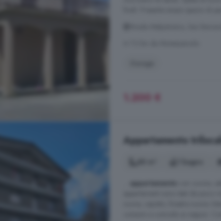
finali. Presente ampio spazio di 
Strada Malpotremo, San Bernar
A 7.2 km da Montezemolo
Garage
1.200 €
Appartamento trilocal
80 m²
1 bagno
...
appartamento
con cucina, sa
appartamenti sono stati da poco ri
nuove, capotto, finestre nuove. In
consumi e comodo ai negozi. Contat