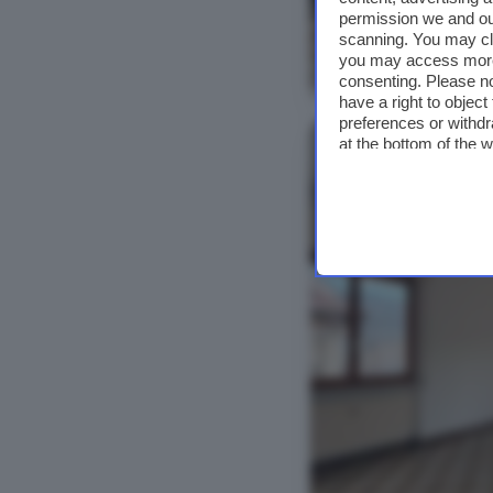
permission we and o
scanning. You may cl
you may access more 
Vedi foto
consenting. Please no
have a right to objec
preferences or withdr
at the bottom of the 