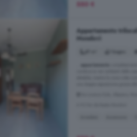
550 €
Appartamento trilocale
Mondovì
87 m²
1 bagno
...
appartamento
completamente 
conduce ai vari ambienti della c
abitabile, mentre la zona notte 
una doppia esposizione grazie alla
Via Lorenzo Eula, Altipiano, Mo
A 9.2 km da Bastia Mondovì
Arredato
Ascensore
C