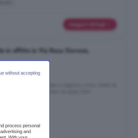
tturato
Maggiori dettagli
e in affitto in Via Rosa Govone,
3 locali
ue without accepting
imo piano composto da Ingresso in soggiorno, cucina, camera da
ri, riscaldamento autonomo. Libero da agosto 2026
ina
and process personal
 advertising and
ent. With your