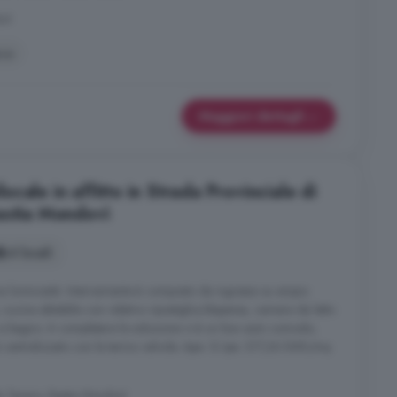
ovì
ca
Maggiori dettagli
cale in affitto in Strada Provinciale di
astia Mondovì
4 locali
a luminosità. Internamente è composto da ingresso su ampio
cucina abitabile con relativo ripostiglio/dispensa, camera da letto
 e bagno. A completare la soluzione vi è un box auto comodo,
o è centralizzato con le termo valvole. Ape: G Ipe: 317,26 kWh/mq
e Tanaro, Bastia Mondovì