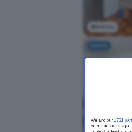
Vedi foto
NUOVO
We and our
1731 par
data, such as unique 
content, advertising