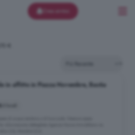
Crea avviso
370 €.
e in affitto in Piazza Novembre, Bastia
3 locali
se di acqua sanitaria e di luce scala. Nessuna spesa
Per informazione dettagliate Agenzia Nuova Immobiliare via
ndria 2/b, Mondovì (Cn) .