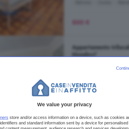
Balcone
Cucina
Ristru
500 €
Appartamento trilocal
Mondovi'
58 m²
1 bagno
Contin
...
appartamento
arredato al pr
letto, bagno e balcone. Doppi vet
Via Rosa Govone, Mondovi'
We value your privacy
A 9.1 km da Bastia Mondovì
Arredato
Balcone
Cuc
tners
store and/or access information on a device, such as cookies 
identifiers and standard information sent by a device for personalised
 and content measurement, audience research and services developm