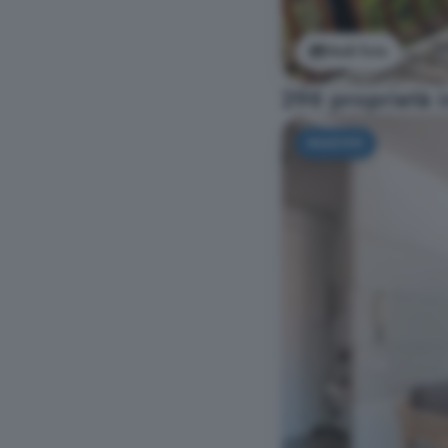
Vedi foto
296 proprietà i
NUOVO