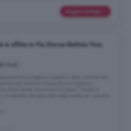
Maggiori dettagli
 in affitto in Via Giovan Battista Vico,
2 locali
articolarmente accogliente, si presenta in ottime condizioni ed è
ienti sono ben distribuiti e comprendono un ingresso su
 una camera da letto matrimoniale e un bagno. Completa la
 una splendida vista aperta sulle Langhe, perfetto per concedersi
...
vi'