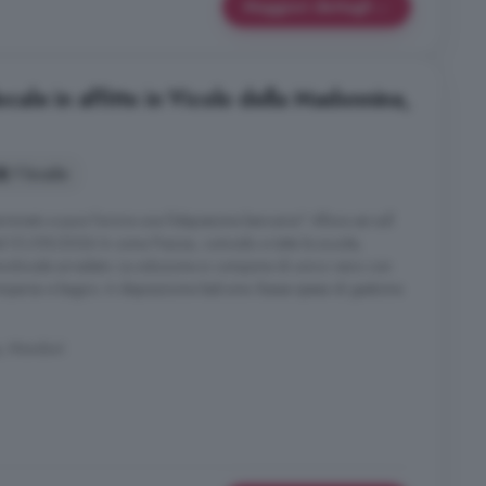
Maggiori dettagli
ale in affitto in Vicolo della Madonnina,
1 locale
minato e puoi fornire una fidejussione bancaria? Allora sei sull
al 01/09/2026 In zona Piazza, comodo a tutte le scuole,
olocale arredato. La soluzione si compone di unico vano con
omparsa e bagno. A disposizione balcone. Basse spese di gestione
a, Mondovì