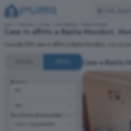
Inizio
Piemonte
Cuneo
Monregalese
Bastia Mondovì
Case in affitto a Bastia Mondovì, Mo
Consulta 299 case in affitto a Bastia Mondovì, con un 
Case a Bastia 
Vendita
Affitto
Prezzo
Tipologia di immobile