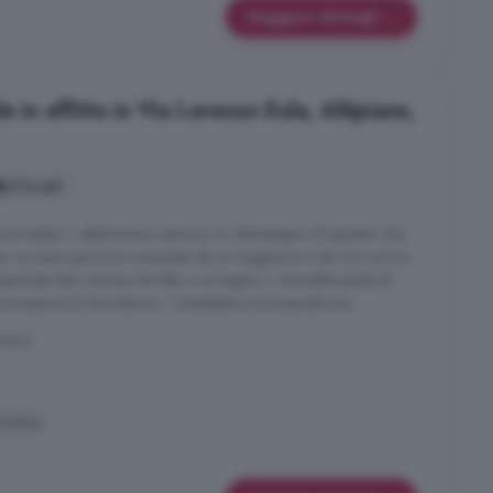
Maggiori dettagli
 in affitto in Via Lorenzo Eula, Altipiano,
3 locali
arredato. L abitazione si apre su un disimpegno d'ingresso che
asa. La zona giorno è composta da un soggiorno e da una cucina
comprende due camere da letto e un bagno. L immobile gode di
 presenza di due balconi. Completano la proprietà una ...
ndovì
ucina