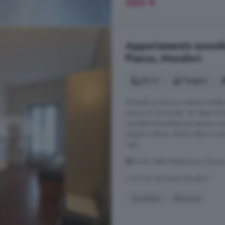
550 €
Appartamento monoloc
Piazza, Mondovì
40 m²
1 bagno
Possiedi un lavoro a tempo indeter
annuncio che fa per Te! Libero D
Candela Immobiliare propone mon
angolo cottura, divano letto a sc
Ape: ...
Vicolo della Madonnina, Piazz
A 8.9 km da Bastia Mondovì
Arredato
Balcone