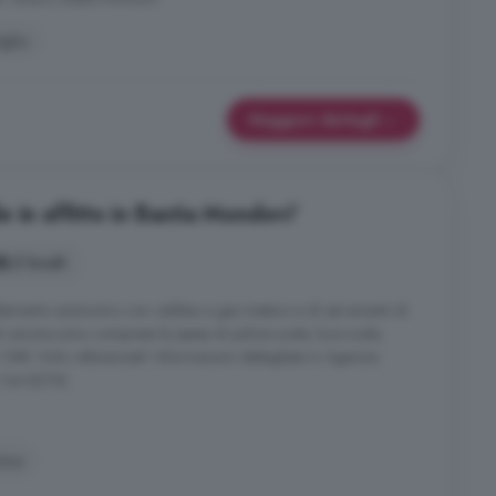
iglio
Maggiori dettagli
 in affitto in Bastia Mondovi'
2 locali
ldamento autonomo con caldaia a gas metano e di serramenti di
l canone sono comprese le spese di pulizia scale, luce scale,
ARI. Solo referenziati! Informazioni dettagliate in Agenzia
Carrù(CN).
ina