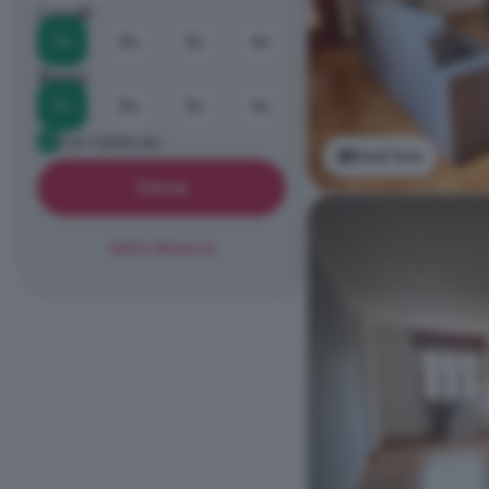
Locali
1+
2+
3+
4+
Bagni
1+
2+
3+
4+
Già Pubblicato
Vedi foto
Cerca
Salva Ricerca