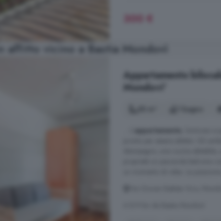
300 €
n affitto vicino a Bastia Mondovì
Appartamento bilocale
Mondovi'
50 m²
1 bagno
... L'
appartamento
, luminoso e p
pronto per essere abitato. Gli amb
disimpegno, una cucina abitabile,
proprietà un piacevole balcone con
un momento di relax. La posizione 
Via Giovan Battista Vico, Mondo
A 8.9 km da Bastia Mondovì