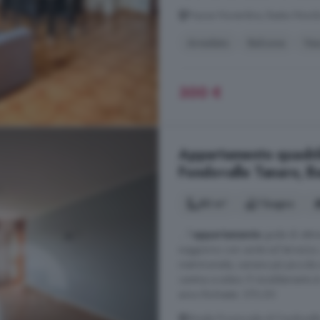
Piazza Novembre, Bastia Mond
Arredato
Balcone
Vas
300 €
Appartamento quadrilo
Fondovalle Tanaro, B
80 m²
1 bagno
... l'
appartamento
goda di ottim
soggiorno con uscita sul terrazzo, 
matrimoniale, camera più piccola
cantina e solaio. Il riscaldament
anno Richiesta: 370,00
Strada Provinciale di Fondovall