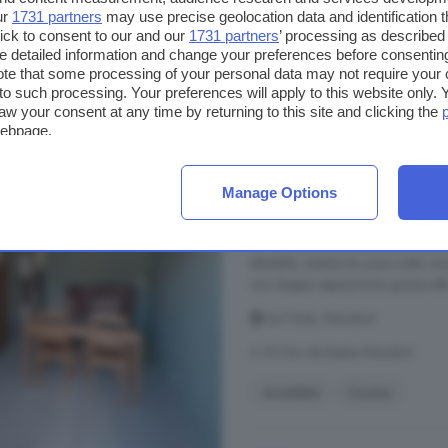
ur
1731 partners
may use precise geolocation data and identification 
350 €
ick to consent to our and our
1731 partners
’ processing as described 
detailed information and change your preferences before consenting
te that some processing of your personal data may not require your 
t to such processing. Your preferences will apply to this website only
Appartamento quadrilo
aw your consent at any time by returning to this site and clicking the
webpage.
87 m²
1 bagno
Manage Options
Appartamento
arredato con du
appartamento
completamente arr
conduce ai vari ambienti della c
abitabile, mentre la zona notte 
una doppia esposizione grazie alla 
Via l Eula, Mondovi'
A 9.2 km da Bastia Mondovì
Arredato
Cucina