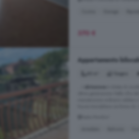
Cucina
Garage
Ripost
370 €
Appartamento bilocale
40 m²
1 bagno
... L'
abitazione
è dotata di risca
ultima generazione. Nella cifra de
manutenzione ordinaria caldaia e T
Nuova Immobiliare via Roma 43, 
Bastia Mondovi'
Arredato
Balcone
Cuc