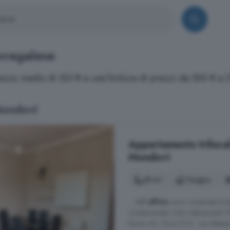
nregalese
prezzo medio di 323 € e una forbice di prezzi da 300 € a 
Mondovì
Appartamento trilocal
Mondovì
55 m²
1 bagno
... dell'
affitto
sono comprese le spe
condominiale. Solo referenziati! 
Roma 43, Carrù (Cn) - via Alessa