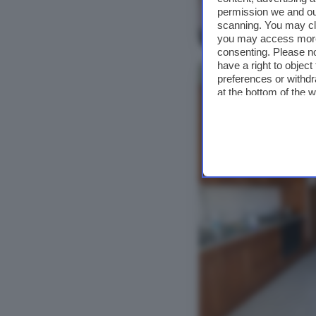
permission we and o
scanning. You may cl
Vedi foto
you may access more 
consenting. Please no
have a right to objec
NUOVO
preferences or withdr
at the bottom of the 