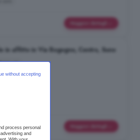
o auto
Maggiori dettagli
 in affitto in Via Bogogno, Centro, Suno
2 locali
ue without accepting
Maggiori dettagli
and process personal
 advertising and
ent. With your