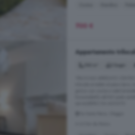
Cucina
Giardino
Pales
700 €
Appartamento trilocal
100 m²
2 bagni
TRILOCALE ARREDATO CENTRO ST
trilocale arredato al piano terra, 
giorno con cucina a vistaCamere
funzionaleInfo utili:NO posto auto
serviziLIBERO DA AGOSTO
Via Santa Maria, Oleggio
A 6.5 km da Momo