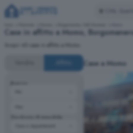
Inizio
Piemonte
Novara
Borgomanero, Valli Novaresi
Momo
Case in affitto a Momo, Borgomanero
Scopri 45 case in affitto a Momo.
Case a Momo
Vendita
Affitto
Prezzo
Tipologia di immobile