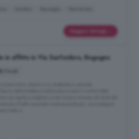
ina
Giardino
Ripostiglio
Ristrutturato
Maggiori dettagli
 in affitto in Via San'Isidoro, Bogogno
2 locali
 al piano terra, inserito in un caratteristico cascinale
 fascino dell'architettura tradizionale incontra il comfort delle
ivere qui significa scegliere un'oasi di pace immersa nel verde del
ciuta a livello nazionale e internazionale per i suoi prestigiosi
ato livello e ...