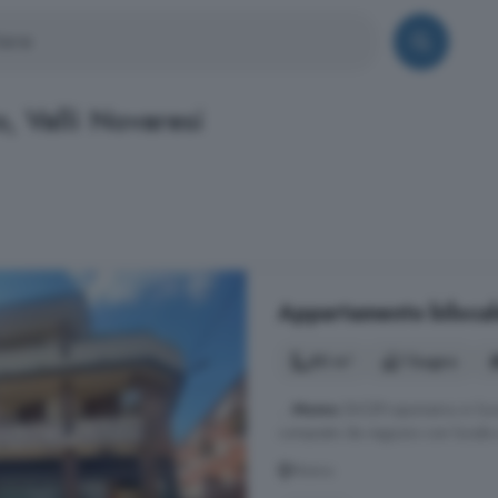
, Valli Novaresi
Appartamento bilocale
80 m²
1 bagno
...
Momo
(NO)Proponiamo in locaz
composto da negozio con locale 
Momo