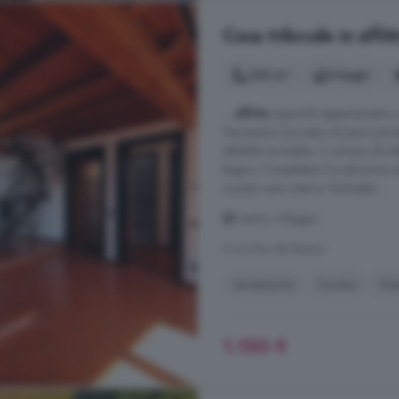
Casa trilocale in affi
160 m²
3 bagni
...
affitto
signorile appartamento 
l'ascensore (accesso al piano pri
abitabile arredata, 2 camere da l
bagno. Completano la soluzione du
e posto auto interno. Richieste ...
Centro, Oleggio
A 6.4 km da Momo
Ascensore
Cucina
Ga
1.150 €