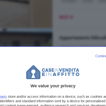
Arredato
Cucina
Post
800 €
Appartamento bilocale
55 m²
1 bagno
Contin
Via Bogogno, Centro, Suno
A 7.6 km da Momo
Garage
We value your privacy
600 €
tners
store and/or access information on a device, such as cookies 
identifiers and standard information sent by a device for personalised
 and content measurement, audience research and services developm