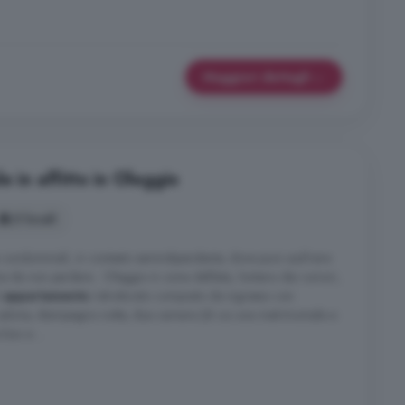
Maggiori dettagli
e in affitto in Oleggio
3 locali
condominiali, in contesto semindipendente, dove puoi usufriere
ne da non perdere . Oleggio in zona defilata, lontano dai rumori,
i
appartamento
ristrutturato composto da ingresso con
 salone, disimpegno notte, due camere (di cui una matrimoniale e
box e ...