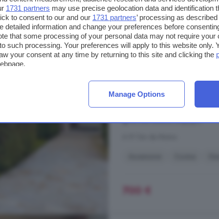
ur
1731 partners
may use precise geolocation data and identification 
ick to consent to our and our
1731 partners
’ processing as described 
Appartamento bilocale
detailed information and change your preferences before consenting
te that some processing of your personal data may not require your 
61 m²
1 bagno
t to such processing. Your preferences will apply to this website only
aw your consent at any time by returning to this site and clicking the
...
appartamento
bilocale situato
webpage.
sapientemente ristrutturato, dove il
soluzioni abitative più moderne. V
rinomato Bogono Golf Resort, conos
Manage Options
percorsi da golf, le strutture di elev
Via San'Isidoro, Bogogno
A 9.1 km da Momo
Ascensore
Cucina
Ga
700 €