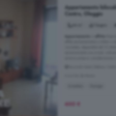
Appartamento bilocale
Centro, Oleggio
64 m²
1 bagno
Appartamento
in
affitto
Riserva
affitta esclusivamente a militari 
corredato, disponibile dal 15 ottobr
esclusivamente una e-mail, indican
saranno prese in considerazione. L'
Raccordo Santo Stefano, Centr
A 6.6 km da Momo
Arredato
Garage
600 €