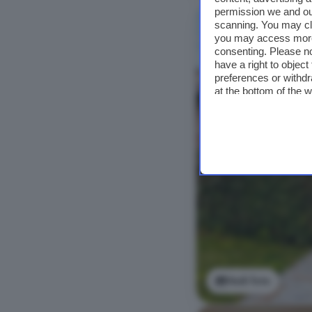
permission we and o
scanning. You may cl
you may access more 
consenting. Please no
have a right to objec
preferences or withdr
at the bottom of the 
Vedi foto