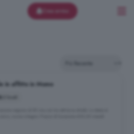
Crea avviso
 in affitto in Momo
2 locali
ione negozio di 80 mq con tre vetrine su strada. Lo stesso è
unico, cucina e bagno. Prezzo di locazione 600,00 mensili