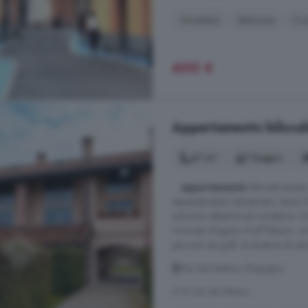
Arredato
Balcone
Cuc
600 €
Appartamento bilocale
61 m²
1 bagno
...
appartamento
bilocale situato
sapientemente ristrutturato, dove il
soluzioni abitative più moderne. V
rinomato Bogono Golf Resort, conos
percorsi da golf, le strutture di elev
Via San'Isidoro, Bogogno
A 9.1 km da Momo