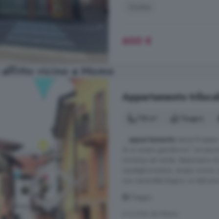
Cucina
600 €
 affitto vicino a Momo
Appartamento trilocal
118 m²
1 bagno
...
appartamento
senza le spese 
di un ampio giardino è l 'occasio
immersa nel verde; disponiamo d
ripostiglio/cantina, ampia cucina,
una cameretta) bagno, un balcone 
Oleggio
A 6.4 km da Momo