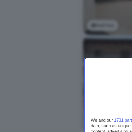
Vedi foto
We and our
1731 par
Vedi foto
data, such as unique 
content, advertising