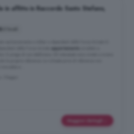
 in affitto in Raccordo Santo Stefano,
2 locali
to esclusivamente a militari e dipendenti delle Forze Armate Si
o dipendenti delle Forze Armate
appartamento
arredato e
e. Si prega di non telefonare. Gli interessati sono invitati a inviare
do le proprie referenze. Le richieste prive di referenze non
immobile si ...
o, Oleggio
Maggiori dettagli