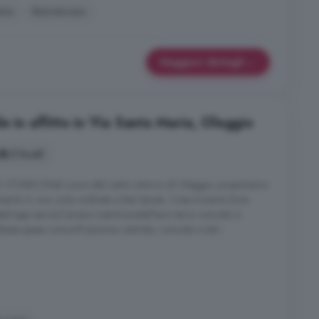
tra
Ristrutturato
Maggiori dettagli
e in affitto in Via Santa Maria, Oleggio
3 locali
ORICONel cuore del centro storico di Oleggio, proponiamo
inserito in una corte ordinata e ben tenuta. Cosa troverai:Zona
ttaDoppi serviziCamera matrimonialePiano terra comodo e
Basse spese comuniPosizione centrale, comoda a tutti i