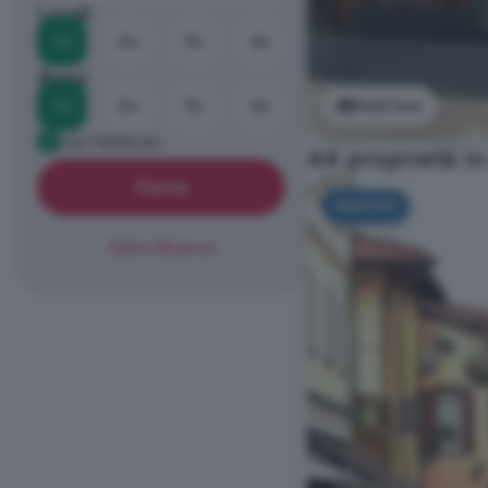
Locali
1+
2+
3+
4+
Bagni
1+
2+
3+
4+
Vedi foto
Già Pubblicato
44 proprietà in
Cerca
NUOVO
Salva Ricerca