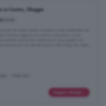
tto in Centro, Oleggio
3 locali
composto da: ampio ingresso al quale si accede direttamente con
vato), luminoso soggiorno con camino, zona pranzo, cucina
etto entrambe matrimoniali e doppi servizi, zona soppalco con
e ampi terrazzi con vista sulla piazza e sulla Chiesa, box doppio
rage
Posto auto
Maggiori dettagli