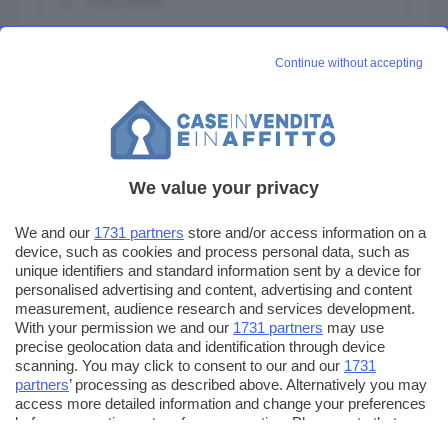
Continue without accepting
We value your privacy
We and our
1731 partners
store and/or access information on a
device, such as cookies and process personal data, such as
unique identifiers and standard information sent by a device for
personalised advertising and content, advertising and content
measurement, audience research and services development.
Vorrei ricevere avvisi via email con annunci di immobili
With your permission we and our
1731 partners
may use
simili a questo
precise geolocation data and identification through device
scanning. You may click to consent to our and our
1731
partners
’ processing as described above. Alternatively you may
Invia Richiesta
access more detailed information and change your preferences
before consenting or to refuse consenting. Please note that
some processing of your personal data may not require your