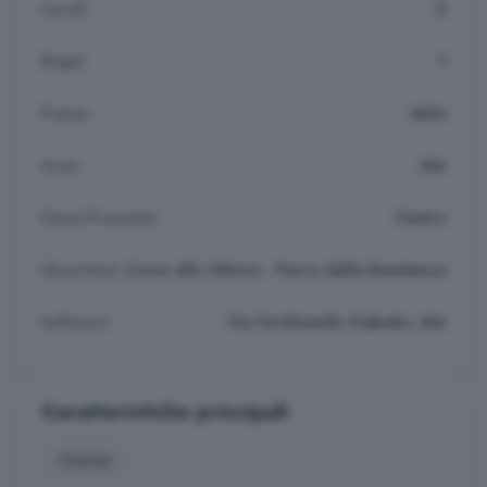
Locali
2
Bagni
1
Paese
Italia
Area
Asti
Zona/Frazione
Centro
Quartiere
Corso alla Vittoria - Parco della Resistenza
Indirizzo
Via Ferdinando Gabotto, Asti
Caratteristiche principali
Cucina