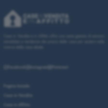
Case in Vendita e in Affitto offre una vasta gamma di annunci
immobiliari e tendenze dei prezzi delle case per aiutarvi nella
ricerca della casa ideale.
Facebook
Instagram
Pinterest
Pagina Iniziale
Case in Vendita
Case in Affitto