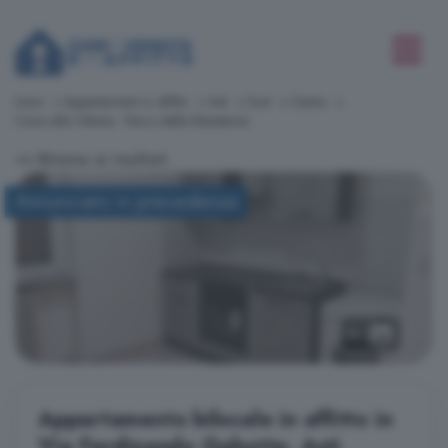
Inizio
Appartamenti in affitto
Asti
Sud
Centro
Corso alla Vittoria - Parco della Resistenza
<< Ritorna ai risultati
Annunciato in precedenza
5
Appartamento bilocale in affitto in
Via Ferdinando Gabotto, Asti