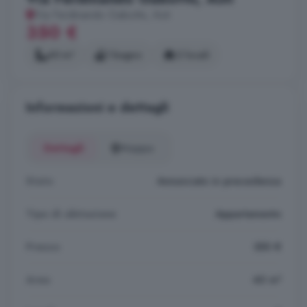
Via Ferdinando Gabotto, Asti
350 €
40 m²
1 bagno
2 locali
Informazioni e dettagli
Dettagli
Mappa
Stato
Annunciato in precedenza
Tipo di abitazione
Appartamento
Prezzo
350 €
Area
40 m²