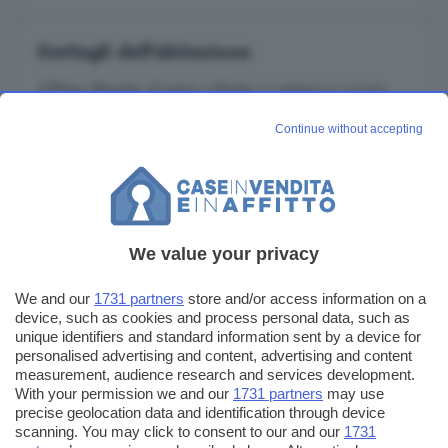
Dettagli dell'abitazione
Affitasi alloggio al piano rialzato ci camera e cucina.
Cantina al piano interratoSi richiede buste paga con
Continue without accepting
contratto a tempo indeterminato oppure fidejussione
bancaria
Leggi di più
We value your privacy
Invia un messaggio
We and our
1731 partners
store and/or access information on a
device, such as cookies and process personal data, such as
unique identifiers and standard information sent by a device for
personalised advertising and content, advertising and content
measurement, audience research and services development.
With your permission we and our
1731 partners
may use
precise geolocation data and identification through device
scanning. You may click to consent to our and our
1731