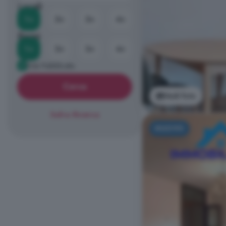
Locali
1+
2+
3+
4+
Bagni
1+
2+
3+
4+
Già Pubblicato
Cerca
Vedi foto
Salva Ricerca
NUOVO