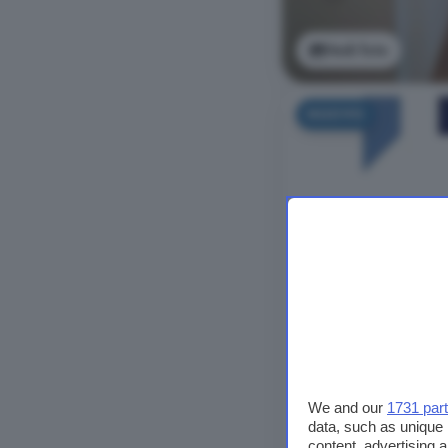
Vedi foto
NUOVO
We and our
1731 par
data, such as unique 
content, advertising