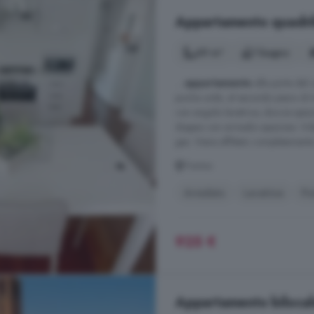
Appartamento quadrilo
69 m²
1 bagno
...
appartamento
alle porte del c
poche unità, al secondo piano di t
con angolo lavatrice, doccia spaz
doppia con armadio spazioso. Vide
gas. Viene affittato completamente
Treviso
Arredato
Lavatrice
Po
925 €
Appartamento bilocale