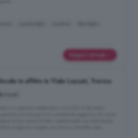
uente ...
ucina
Lavastoviglie
Lavatrice
Ripostiglio
Maggiori dettagli
cale in affitto in Viale Luzzati, Treviso
4 locali
uato in un quartiere residenziale a circa 900 mt dal centro
no generosi e la zona giorno è composta da soggiorno con cucina
dispone di due camere da letto, rispettivamente una matrimoniale
ultiuso. Il bagno è completo con doccia. L'immobile viene