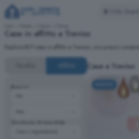
Inizio
Veneto
Treviso
Treviso
Case in affitto a Treviso
Esplora 807 case in affitto a Treviso, con prezzi compr
Case a Treviso
Vendita
Affitto
NUOVO
Prezzo
Tipologia di immobile