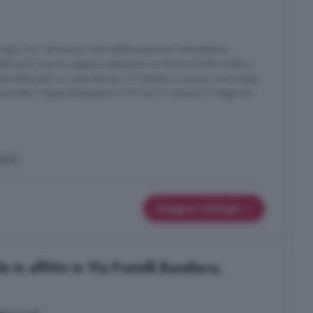
egio con Terrazza In introvabile posizione centralissima,
nza di charme, appena restaurata con finiture di alto livello e
ato affacciato su corte interna. ù Contratto a canone concordato
e livelli | Classe Energetica A 112 mq | 2 camere | 2 bagni en-
azza
Maggiori dettagli
 in affitto in Via Fratelli Bandiera,