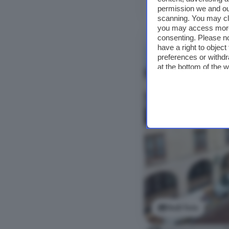
Vedi foto
permission we and o
scanning. You may cl
you may access more 
NUOVO
consenting. Please no
have a right to objec
preferences or withdr
at the bottom of the 
Vedi foto