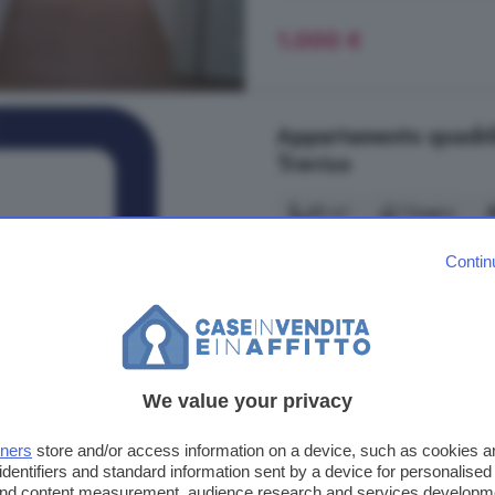
1.000 €
Appartamento quadrilo
Treviso
80 m²
1 bagno
...
appartamento
arredato al pi
Contin
soggiorno, cucina separata, due c
Ristrutturato. Termo autonomo, ar
mensili oltre a spese condominiali.
Via Zangrando, Treviso
We value your privacy
Aria condizionata
Arreda
tners
store and/or access information on a device, such as cookies 
identifiers and standard information sent by a device for personalised
1.000 €
 and content measurement, audience research and services developm