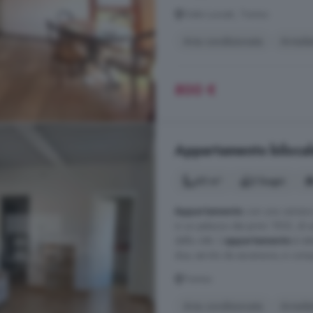
Viale Luzzati, Treviso
Aria condizionata
Arreda
800 €
Appartamento bilocale
65 m²
2 bagni
Appartamento
con una camera i
in un palazzo dei primi '900, di s
della città. L'
appartamento
è sta
due, servito da ascensore, si comp
Treviso
Aria condizionata
Arreda