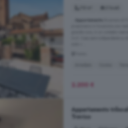
112 m²
2 locali
...
Appartamento
Bicamere di Pr
proponiamo in locazione una reside
grande cura, in un contesto riserv
3+2. Casa semi-indipendente su du
suite + ...
Treviso
Arredato
Cucina
Terr
2.200 €
Appartamento trilocale
Treviso