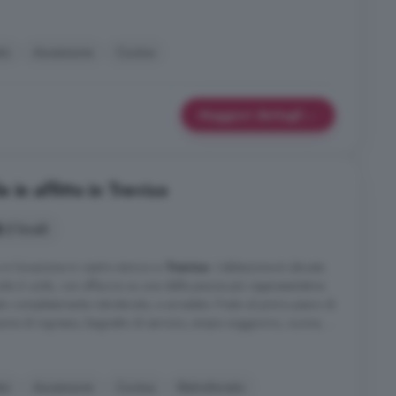
to
Ascensore
Cucina
Maggiori dettagli
 in affitto in Treviso
2 locali
n locazione in centro storico a
Treviso
. L'abitazione è ubicata
ole 6 unità, con affaccio su una delle piazze più rappresentative
to completamente ristrutturato, e arredato. Posto al primo piano di
one di ingresso, bagnetto di servizio, ampio soggiorno, cucina, ...
to
Ascensore
Cucina
Ristrutturato