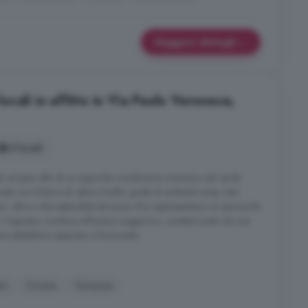
Maggiori dettagli
cali in affitto in Via Paolo Veronese,
5 locali
to al piani alto di un signorile condominio immerso nel verde.
urata con finiture di ottimo livello, gode di ambienti ampi, ben
nosi, oltre a due splendide terrazze che rappresentano un piacevole
. L'ingresso conduce all'ampio soggiorno, caratterizzato da una
a abitabile è separata e funzionale. ...
to
Cucina
Terrazza