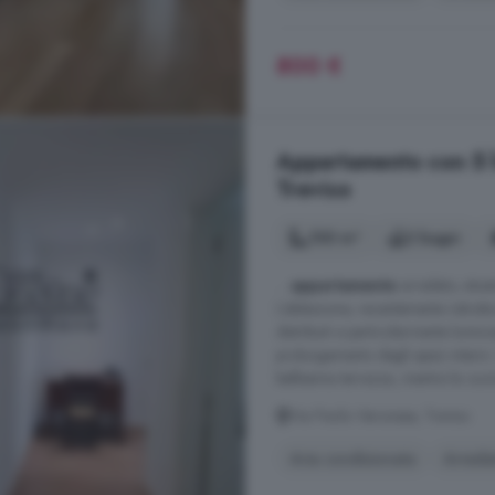
800 €
Appartamento con 5 lo
Treviso
100 m²
2 bagni
...
appartamento
arredato, situa
L'abitazione, recentemente ristrutt
distribuiti e particolarmente lumi
prolungamento degli spazi interni
bellissima terrazza, mentre la cucin
Via Paolo Veronese, Treviso
Aria condizionata
Arreda