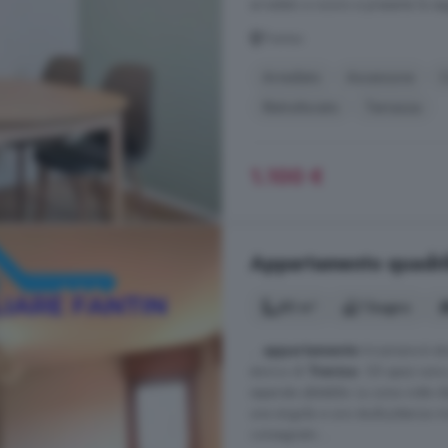
arredato a nuovo e presenta la seg
Treviso
Arredato
Ascensore
C
Ristrutturato
Terrazza
1.100 €
Appartamento quadrilo
85 m²
1 bagno
...
appartamento
tricamere è sit
storico di
Treviso
. Gli spazi so
separata abitabile. La zona notte 
una singola e uno studio/stanza m
consegnato ...