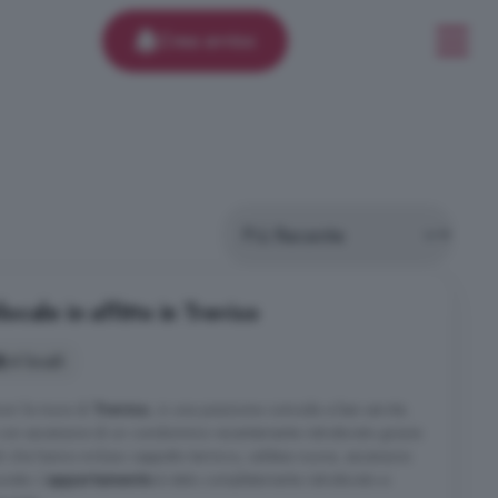
Crea avviso
cale in affitto in Treviso
4 locali
uori le mura di
Treviso
, in una posizione comoda e ben servita.
o con ascensore di un condominio recentemente ristrutturato grazie
i che hanno incluso cappotto termico, caldaia nuova, ascensore
vate. L'
appartamento
è stato completamente ristrutturato e