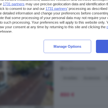
ur
1731 partners
may use precise geolocation data and identification 
ick to consent to our and our
1731 partners
’ processing as described 
detailed information and change your preferences before consenting
te that some processing of your personal data may not require your 
Appartamento trilocale
t to such processing. Your preferences will apply to this website only
aw your consent at any time by returning to this site and clicking the
80 m²
1 bagno
webpage.
Appartamento
con 3 locali e 1 
Treviso
(TV). Con una superficie
Manage Options
praticità. Costruito nel 1950 e ris
ascensore e accesso per disabili, g
cucina a ...
Via d'Annunzio, Treviso
Arredato
Ascensore
C
850 €