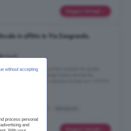
Maggiori dettagli
cale in affitto in Via Zangrando,
4 locali
ano terra con ampio giardino privato composto da ingresso,
ue without accepting
amere, corridoio, bagno; garage al piano seminterrato.
ia condizionata. Si richiedono referenze. Richiesti euro 1.000,00
to
Cucina
Giardino
Ristrutturato
and process personal
 advertising and
Maggiori dettagli
ent. With your