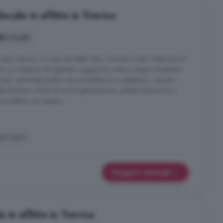
cale in affitto in Treviso
4 locali
entro storico, in zona est della città, comodo a tutti. Palazzina di
re, si compone di ingresso, soggiorno-cottura, bagno finestrato
iosa; cameretta-studio con armadiatura e cassettiera, camera
ocitofono, infissi di nuova generazione, caldaia autonoma a
 arredato, con spazio ...
sto auto
Maggiori dettagli
 in affitto in Treviso