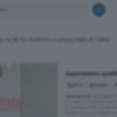
esi tra 180 € e 15.000 € e un prezzo medio di 1.328 €.
Appartamento quadrilo
85 m²
1 bagno
Appartamento
situato appena f
L'immobile si trova al terzo pian
al Superbonus 110%, con intervent
modernizzato e parti comuni rinno