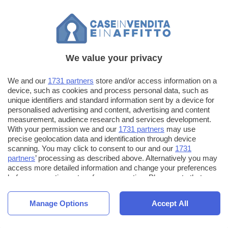
We value your privacy
We and our
1731 partners
store and/or access information on a
Vorrei ricevere avvisi via email con annunci di immobili
device, such as cookies and process personal data, such as
simili a questo
unique identifiers and standard information sent by a device for
personalised advertising and content, advertising and content
measurement, audience research and services development.
Invia Richiesta
With your permission we and our
1731 partners
may use
precise geolocation data and identification through device
scanning. You may click to consent to our and our
1731
partners
’ processing as described above. Alternatively you may
access more detailed information and change your preferences
before consenting or to refuse consenting. Please note that
Calcolatrice di Mutuo Ipotecario
some processing of your personal data may not require your
consent, but you have a right to object to such processing. Your
Manage Options
Accept All
Prezzo della Proprietà
preferences will apply to this website only. You can change
your preferences or withdraw your consent at any time by
returning to this site and clicking the
privacy policy
button at the