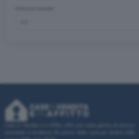
Interesse Annuale
Case in Vendita e in Affitto offre una vasta gamma di annunci
immobiliari e tendenze dei prezzi delle case per aiutarvi nella