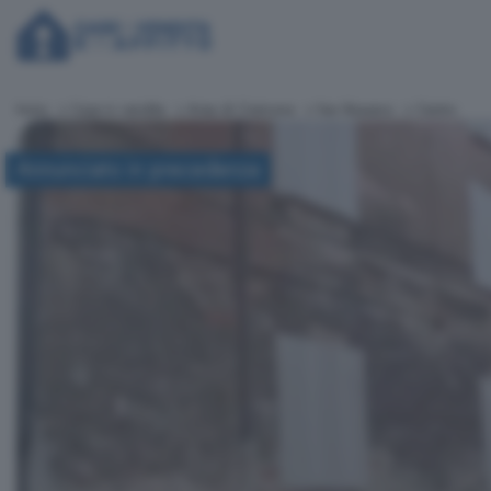
Inizio
Case in vendita
Area di Cremona
San Bassano
Centro
Annunciato in precedenza