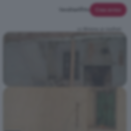
Vendita
Affitto
Crea avviso
<< Ritorna ai risultati