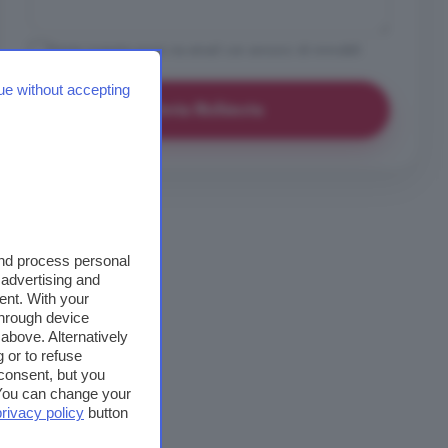
Vorrei ricevere avvisi via email con annunci di immobili
simili a questo
ue without accepting
Invia Richiesta
and process personal
 advertising and
ent. With your
through device
above. Alternatively
 or to refuse
consent, but you
. You can change your
privacy policy
button