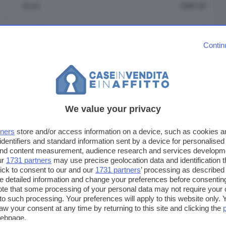
Area
240 m²
Locali
4
Contin
Area
Area di Cremona
Indirizzo
San Bassano
We value your privacy
tners
store and/or access information on a device, such as cookies 
identifiers and standard information sent by a device for personalised
 and content measurement, audience research and services developm
ur
1731 partners
may use precise geolocation data and identification 
ick to consent to our and our
1731 partners
’ processing as described 
detailed information and change your preferences before consenting
te that some processing of your personal data may not require your 
t to such processing. Your preferences will apply to this website only
aw your consent at any time by returning to this site and clicking the
webpage.