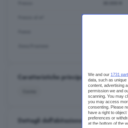
Prezzo
30.000 €
Prezzo al m²
125,00 €/m²
Paese
Italia
Zona/Frazione
Centro
We and our
1731 par
Caratteristiche principali
data, such as unique 
content, advertising
permission we and o
Cucina
scanning. You may cl
you may access more 
consenting. Please no
have a right to objec
preferences or withdr
Dettagli dell'abitazione
at the bottom of the 