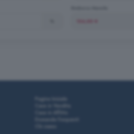
Rimborso Mensile
%
Pagina Iniziale
Case in Vendita
Case in Affitto
Domande frequenti
Chi siamo