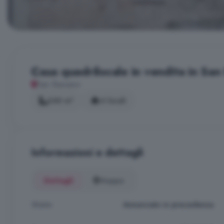
Casa quadrilocale in vendita in Sa
San Bassano
240 m²
4 locali
Informazioni e dettagli
Dettagli
Mappa
Stato
Annunciato in precedenza