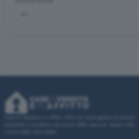
Interesse Annuale
Case in Vendita e in Affitto offre una vasta gamma di annunci
immobiliari e tendenze dei prezzi delle case per aiutarvi nella
ricerca della casa ideale.