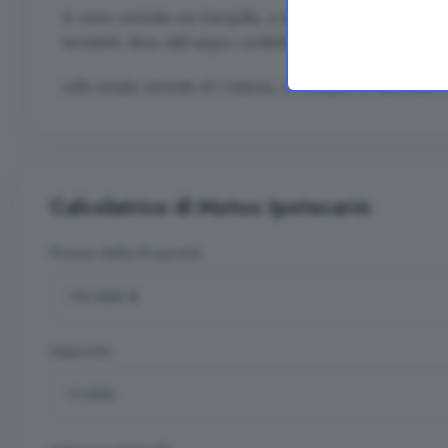
In zona centrale ma tranquilla, a due passi dalla campag
terratetto divisi dall ampio cortileRisalente agli anni 50, 
sulla strada centrale di Colazza, si sviluppa su due pian
Calcolatrice di Mutuo Ipotecario
Prezzo della Proprietà
Deposito