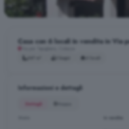
Casa con 6 locali in vendita in Via 
Via per Tapigliano, Colazza
347 m²
3 bagni
6 locali
Informazioni e dettagli
Dettagli
Mappa
Stato
In vendita