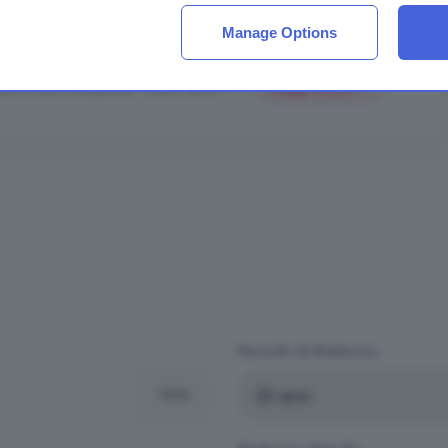
na e dai boschi, è in vendta una intera coorte composta da 2
Manage Options
è divisa in due parti: la prima zona, che affaccia sulla coorte e
i ed è così composta: Piano terra 1 ...
Leggi di più
Periodo di Rimborso
10%