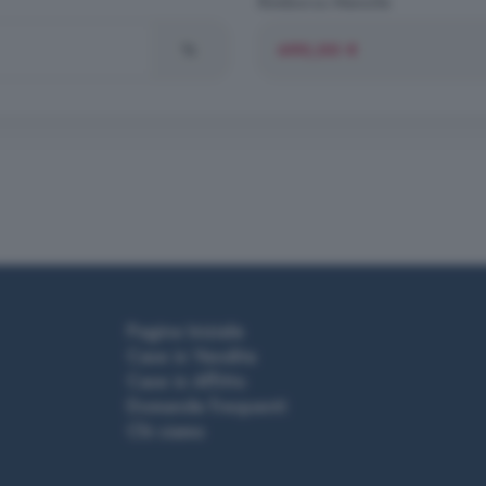
Rimborso Mensile
%
Pagina Iniziale
Case in Vendita
Case in Affitto
Domande frequenti
Chi siamo