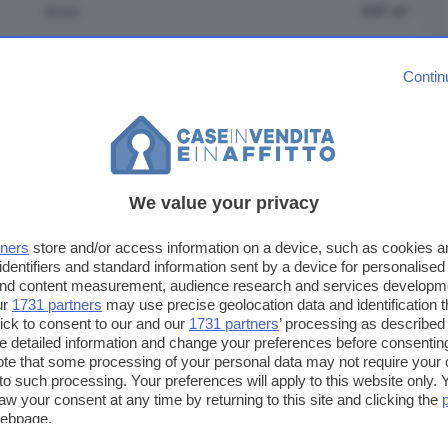
Area
347 m²
Locali
6
Contin
Paese
Italia
Indirizzo
Via per Tapigliano, Colazza
We value your privacy
tners
store and/or access information on a device, such as cookies 
identifiers and standard information sent by a device for personalised
 and content measurement, audience research and services developm
ur
1731 partners
may use precise geolocation data and identification 
ick to consent to our and our
1731 partners
’ processing as described 
detailed information and change your preferences before consenting
te that some processing of your personal data may not require your 
t to such processing. Your preferences will apply to this website only
aw your consent at any time by returning to this site and clicking the
webpage.