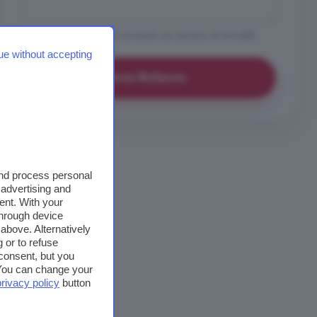
Vorrei ricevere avvisi via email con annunci di immobili
simili a questo
ue without accepting
Invia Richiesta
and process personal
 advertising and
ent. With your
through device
above. Alternatively
 or to refuse
consent, but you
. You can change your
privacy policy
button