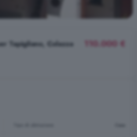
110.000 €
per Tapigliano, Colazza
Tipo di abitazione
Casa