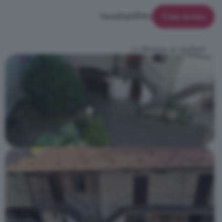
Vendita
Affitto
Crea avviso
<< Ritorna ai risultati