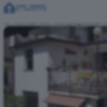
Inizio
Case in vendita
Novara
Arona, Lago Maggiore Novarese
C