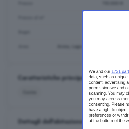
Prezzo
110.000 €
Prezzo al m²
317,00 €/m²
Bagni
3
Area
Arona, Lago Maggiore Novarese
We and our
1731 par
Caratteristiche principali
data, such as unique 
content, advertising
permission we and o
Cucina
scanning. You may cl
you may access more 
consenting. Please no
have a right to objec
preferences or withdr
Dettagli dell'abitazione
at the bottom of the 