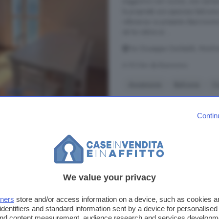
soggiorno con cucina, una camer
la proprietà uno spazioso balcon
referenze. La presente descrizione 
nè ha valore ai ...
Via Giuseppe Garibaldi, Monfor
A 9.3 km da Bonvicino
Ascensore
Balcone
C
Contin
550 €
Appartamento quadrilo
DAlba
We value your privacy
100 m²
1 bagno
tners
store and/or access information on a device, such as cookies 
identifiers and standard information sent by a device for personalised
...
appartamento
quadrilocale ar
 and content measurement, audience research and services developm