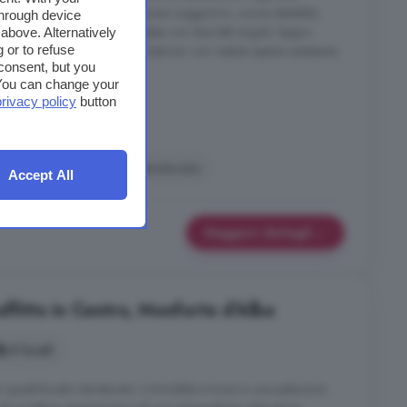
ngresso su disimpegno, spazioso soggiorno, cucina abitabile,
through device
iale, seconda camera arredata con due letti singoli, bagno
above. Alternatively
 or to refuse
occia e attacco lavatrice, due balconi con veduta aperta antistante;
consent, but you
torimessa di 25 mq e ...
. You can change your
privacy policy
button
ucina
Lavatrice
Ristrutturato
Accept All
Maggiori dettagli
affitto in Centro, Monforte d'Alba
4 locali
uadrilocale ristrutturato. L'immobile si trova in una palazzina