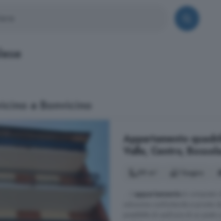
lese
vicino a Bonvicino
Appartamento quadrilo
Valle, Centro, Bossol
99 m²
1 bagno
... L'
appartamento
è composto da
soluzione confortevole e pronta d
possibilità di usufruire di un post