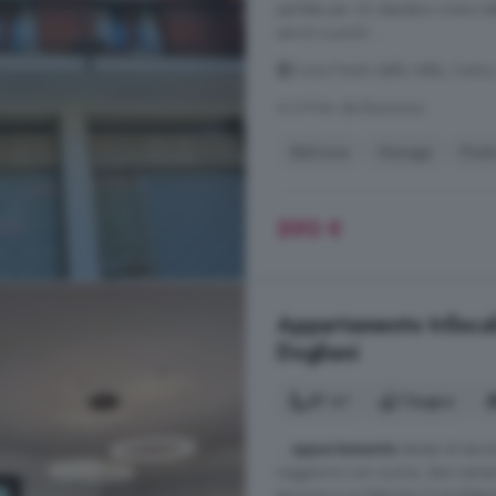
perfetta per chi desidera vivere ne
servizi a pochi ...
Corso Paolo della Valle, Centro
A 3.9 km da Bonvicino
Balcone
Garage
Post
590 €
Appartamento trilocale
Dogliani
87 m²
1 bagno
...
appartamento
situato al sec
soggiorno con cucina, due camere 
terrazza e un balcone. Il riscald