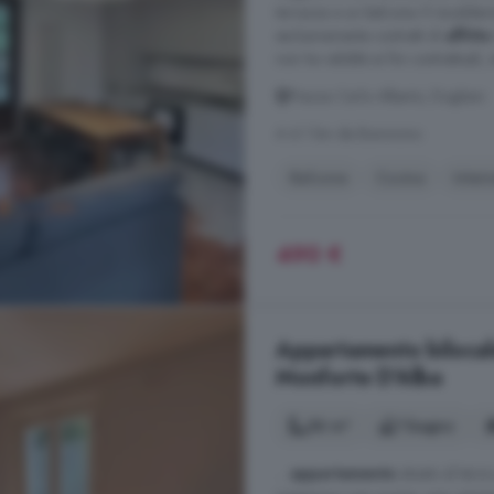
terrazza e un balcone. Il riscald
esclusivamente contratti di
affitto
non ha validità ai fini contrattuali, n
Piazza Carlo Alberto, Dogliani
A 6.1 km da Bonvicino
Balcone
Cucina
Intern
490 €
Appartamento bilocale
Monforte D'Alba
56 m²
1 bagno
...
appartamento
situato al ter