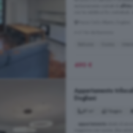
esclusivamente contratti di
affitto
non ha validità ai fini contrattuali, n
Piazza Carlo Alberto, Dogliani
A 6.1 km da Bonvicino
Balcone
Cucina
Intern
490 €
Appartamento trilocale
Dogliani
87 m²
1 bagno
...
appartamento
situato al sec
soggiorno con cucina, due camere 