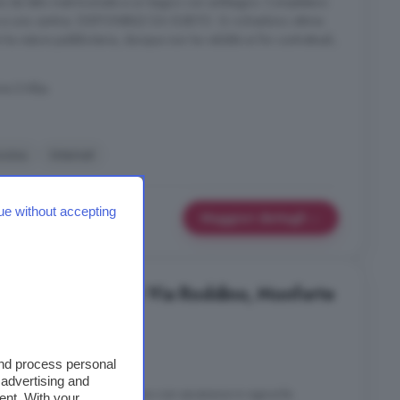
a da letto matrimoniale e un bagno con antibagno. Completano
e e una cantina. DISPONIBILE DA SUBITO. Si richiedono ottime
ha natura pubblicitaria, dunque non ha validità ai fini contrattuali,
te D'Alba
ucina
Internet
ue without accepting
Maggiori dettagli
cale in affitto in Via Roddino, Monforte
4 locali
and process personal
 advertising and
redato, sito al secondo piano con ascensore in signorile
ent. With your