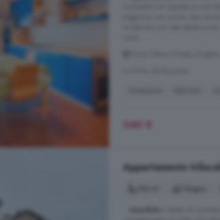
si presenta con ingresso su corrido
soggiorno con cucina, due camere 
un balcone con vista aperta e una 
come ...
Piazza Vittorio Grasso, Doglian
A 5.9 km da Bonvicino
Ascensore
Balcone
C
340 €
Appartamento trilocale
120 m²
1 bagno
...
immobile
è dotato di riscalda