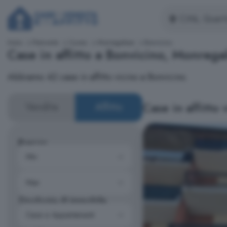
Inizio
Piemonte
Cuneo
Monregalese
Bonvicino
Case in affitto a Bonvicino, Monrega
Abbiamo 42 case in affitto vicino a Bonvicino.
Case in affitto 
Vendita
Affitto
Prezzo
Tipologia di immobile