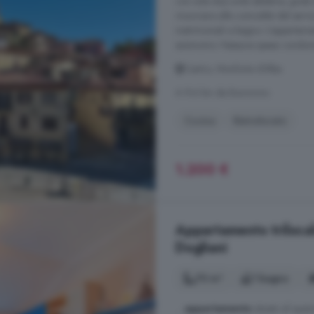
con sole due unità abitative, gode
rinunciare alle comodità del serv
matrimoniali e bagno. L'appartame
autonomo. Nessuna spesa condomini
Centro, Monforte d'Alba
A 9.6 km da Bonvicino
Cucina
Ristrutturato
1.200 €
Appartamento trilocale
Dogliani
70 m²
1 bagno
...
appartamento
situato al quar