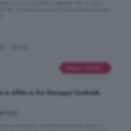
amento è autonomo. Disponibile da settembre 2026. Si valutano
transitori. La presente descrizione ha natura pubblicitaria, dunque
é ...
et
Terrazza
Maggiori dettagli
 in affitto in Via Giuseppe Garibaldi,
2 locali
zo piano con ascensore. L immobile è composto da ingresso su