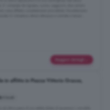
 di un'ottima esposizione e di una meravigliosa vista senza
izi. E' composto da ingresso, cucina, soggiorno, due camere
nto viene affittato completamente ammobiliato. Riscaldamento
ale. Si richiedono ottime referenze e contratto a tempo ...
Maggiori dettagli
 in affitto in Piazza Vittorio Grasso,
3 locali
to ed ultimo piano di uno stabile dotato di ascensore. L immobile