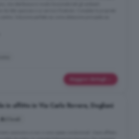
io, che distribuisce in modo funzionale tutti gli ambienti:
da letto spaziose e un servizio finestrato. Completa la proprietà
cantina. Soluzione perfetta sia come abitazione principale sia
i
ucina
Maggiori dettagli
 in affitto in Via Carlo Rovere, Dogliani
3 locali
mento autonomo e non ci sono spese condominiali. Viene affittato