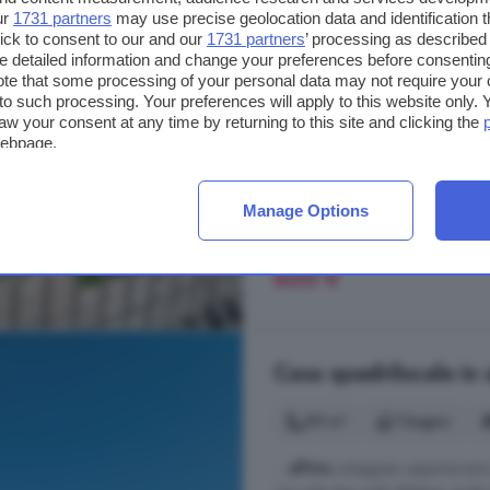
palazzina anni '70, composto da i
ur
1731 partners
may use precise geolocation data and identification 
spaziosa camera da letto matrimon
ick to consent to our and our
1731 partners
’ processing as described 
detailed information and change your preferences before consenting
finestrato ristrutturato dotato di d
te that some processing of your personal data may not require your 
inoltre al piano interrato ampia au
t to such processing. Your preferences will apply to this website only
Via Roddino, Monforte DAlba
aw your consent at any time by returning to this site and clicking the
webpage.
A 9.2 km da Bonvicino
Arredato
Ascensore
C
Manage Options
600 €
Casa quadrilocale in 
95 m²
1 bagno
...
affitto
soleggiato appartamento q