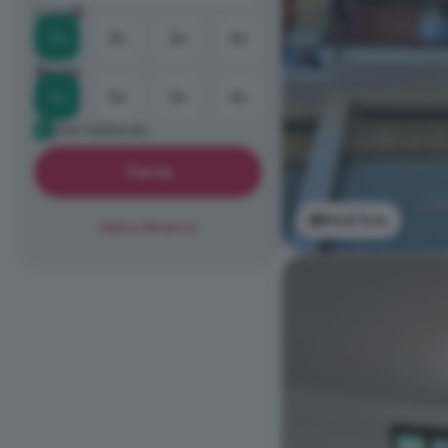
Locali
1+
2+
3+
4+
Bagni
1+
2+
3+
4+
Già Pubblicato
Cerca
Vedi foto
Salva Ricerca