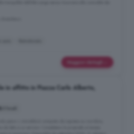
lla tranquillità dell'Alta Langa senza rinunciare alla comodità dei
, Bossolasco
o auto
Ristrutturato
Maggiori dettagli
 in affitto in Piazza Carlo Alberto,
3 locali
ondo piano. L immobile è composto da ingresso su corridoio,
da letto e un servizio. Completano la proprietà un'ampia
amento è autonomo. Disponibile da settembre 2026. Si valutano