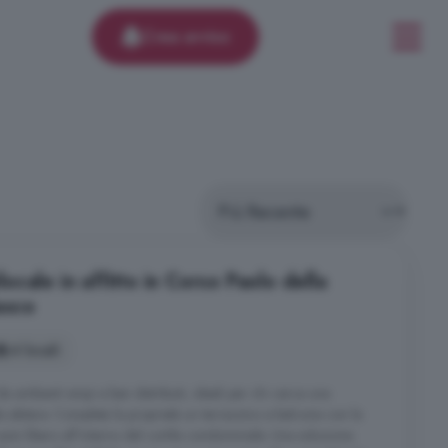
Crea avviso
cale in affitto in Corso Paolo della
asco
4 locali
 ambienti ampi e ben distribuiti, ideali per chi cerca una
a abitare. Completa la proprietà un terrazzino e balcone con la
o auto libero all'interno del cortile condominiale. Una soluzione