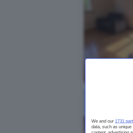
Vedi foto
We and our
1731 par
data, such as unique 
content, advertising