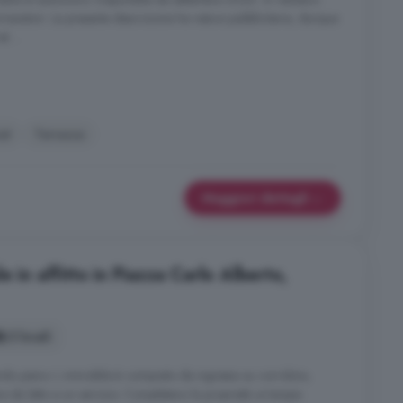
transitori. La presente descrizione ha natura pubblicitaria, dunque
é ...
et
Terrazza
Maggiori dettagli
 in affitto in Piazza Carlo Alberto,
3 locali
ondo piano. L immobile è composto da ingresso su corridoio,
da letto e un servizio. Completano la proprietà un'ampia