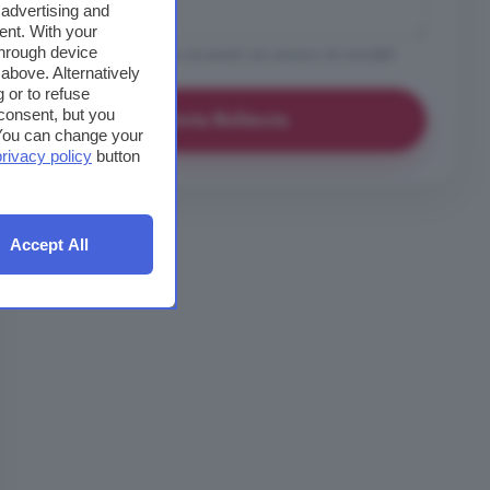
 advertising and
ent. With your
through device
Vorrei ricevere avvisi via email con annunci di immobili
above. Alternatively
simili a questo
 or to refuse
consent, but you
Invia Richiesta
. You can change your
privacy policy
button
Accept All