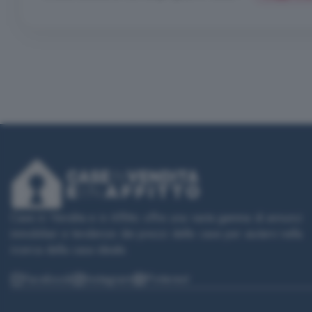
Case in Vendita e in Affitto offre una vasta gamma di annunci
immobiliari e tendenze dei prezzi delle case per aiutarvi nella
ricerca della casa ideale.
Facebook
Instagram
Pinterest