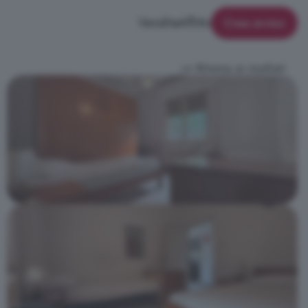
Vendita
Affitto
Crea avviso
<< Ritorna ai risultati