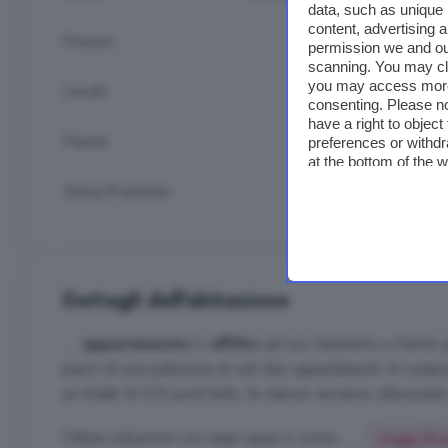
data, such as unique 
content, advertising
Prezzo
650 €
permission we and o
scanning. You may cl
you may access more 
Locali
4
consenting. Please no
have a right to objec
Paese
Italia
preferences or withdr
at the bottom of the 
Zona/Frazione
Centro
Dettagli dell'abitazione
...
appartamento
in
affitto
ad uso transitorio a Fermo pe
piano di una palazzina di soli due appartamenti, è compo
un totale di 5/6 posti letto, le stanze verranno attrezza
Ottima soluzione con ampi spazi e vicina ...
Leggi di p