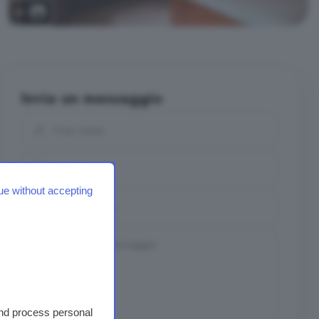
10
Invia un messaggio
ue without accepting
and process personal