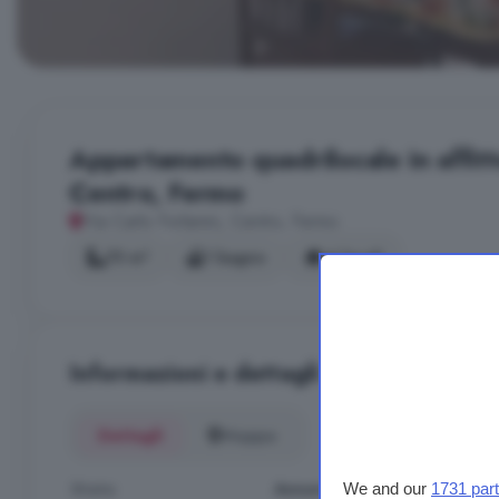
Appartamento quadrilocale in affitto
Centro, Fermo
Via Carlo Forlanini, Centro, Fermo
75 m²
1 bagno
4 locali
Informazioni e dettagli
Dettagli
Mappa
Stato
Annunciato in precedenza
We and our
1731 par