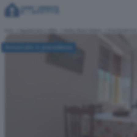
Inizio
Appartamenti in affitto
Media, Bassa Valdaso
Zona Rurale Su
Annunciato in precedenza