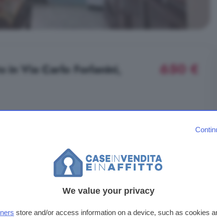
650 €
 in Via Carlo Forlanini,
Contin
We value your privacy
Tipo di abitazione
Appartamento
tners
store and/or access information on a device, such as cookies 