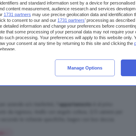
identifiers and standard information sent by a device for personalised
 and content measurement, audience research and services developm
Area
75 m²
ur
1731 partners
may use precise geolocation data and identification 
ick to consent to our and our
1731 partners
’ processing as described 
detailed information and change your preferences before consenting
Bagni
1
te that some processing of your personal data may not require your 
t to such processing. Your preferences will apply to this website only
Area
Media, Bassa Valdaso
aw your consent at any time by returning to this site and clicking the
webpage.
Indirizzo
Via Carlo Forlanini, Centro, Fermo
Manage Options
r aziende e/o trasfertisti, l'
appartamento
è al prino
sto da ingresso, tinello con angolo cottura, 2/3 camere per
te secondo le richieste specifiche, bagno con box doccia.
iù