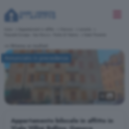
Inizio
Appartamenti in affitto
Genova
Levante
Piazzale Europa - San Rocco - Ponte di Vexina
Sestri Ponente
<< Ritorna ai risultati
Annunciato in precedenza
12
Appartamento bilocale in affitto in
Viale Villini Rollino, Genova