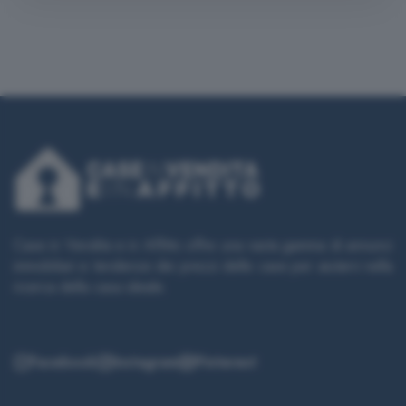
Case in Vendita e in Affitto offre una vasta gamma di annunci
immobiliari e tendenze dei prezzi delle case per aiutarvi nella
ricerca della casa ideale.
Facebook
Instagram
Pinterest