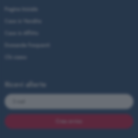
Pagina Iniziale
Case in Vendita
Case in Affitto
Domande frequenti
Chi siamo
Ricevi allerte
Crea avviso