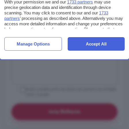
With your permission we and our
1733 partners
may use
precise geolocation data and identification through device
scanning. You may click to consent to our and our
1733
partners
’ processing as described above. Alternatively you may
access more detailed information and change your preferences
before consenting or to refuse consenting. Please note that
some processing of your personal data may not require your
consent, but you have a right to object to such processing. Your
Manage Options
Accept All
preferences will apply to this website only. You can change
your preferences or withdraw your consent at any time by
returning to this site and clicking the
privacy policy
button at the
bottom of the webpage.
Vorrei ricevere avvisi via email con annunci di immobili
simili a questo
Invia Richiesta