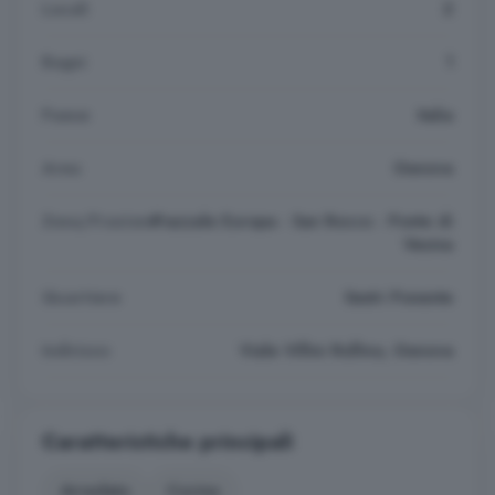
Locali
2
Bagni
1
Paese
Italia
Area
Genova
Zona/Frazione
Piazzale Europa - San Rocco - Ponte di
Vexina
Quartiere
Sestri Ponente
Indirizzo
Viale Villini Rollino, Genova
Caratteristiche principali
Arredato
Cucina