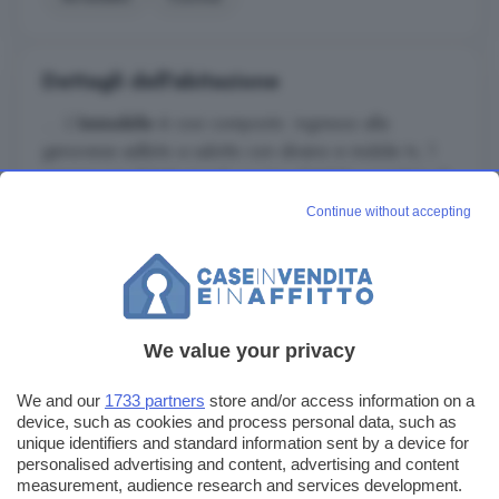
Dettagli dell'abitazione
... L'
immobile
è cosi composto: ingresso alla
genovese adibito a salotto con divano e mobile tv, 1
camera con 2 letti singoli, cucina abitabile completa di
elettrodomestici, ed un bagno con box doccia. La
Continue without accepting
casa è attrezzata per ospitare 2 persone o una
coppia. Richiesta 650,00 + 150,00 spese di
amministrazione. INFO SULLA ZONA:15 minuti a piedi
da FINCANTIERI19 minuti dalla ...
Leggi di più
We value your privacy
We and our
1733 partners
store and/or access information on a
device, such as cookies and process personal data, such as
Invia un messaggio
unique identifiers and standard information sent by a device for
personalised advertising and content, advertising and content
measurement, audience research and services development.