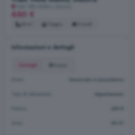
Viale Villini Rollino, Genova
650 €
60 m²
1 bagno
2 locali
Informazioni e dettagli
Dettagli
Mappa
Stato
Annunciato in precedenza
Tipo di abitazione
Appartamento
Prezzo
650 €
Area
60 m²