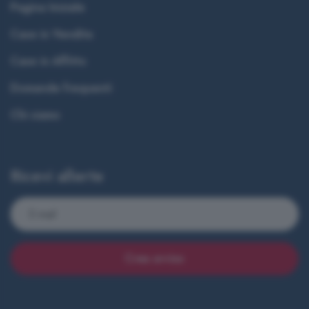
Pagina Iniziale
Case in Vendita
Case in Affitto
Domande frequenti
Chi siamo
Ricevi allerte
Crea avviso