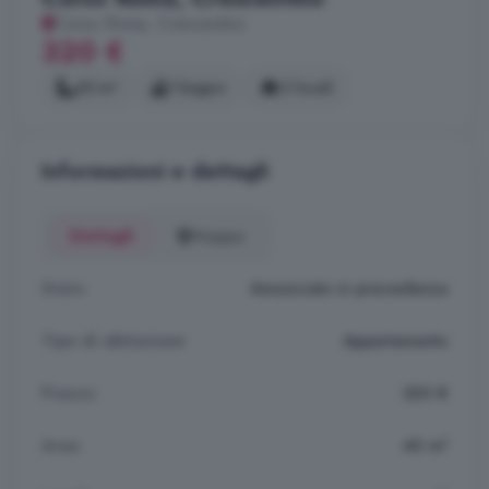
Corso Roma, Crescentino
320 €
40 m²
1 bagno
2 locali
Informazioni e dettagli
Dettagli
Mappa
Stato
Annunciato in precedenza
Tipo di abitazione
Appartamento
Prezzo
320 €
Area
40 m²