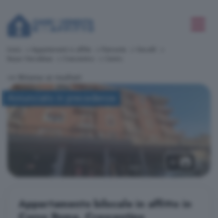
Inizio
Appartamenti in affitto
Piemonte
Vercelli
Basso Vercellese
Crescentino
Centro
<< Ritorna ai risultati
Annunciato in precedenza
11
Appartamento bilocale in affitto in
Corso Roma, Crescentino