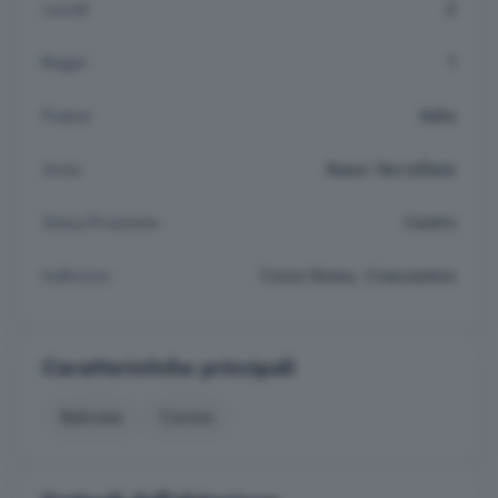
Locali
2
Bagni
1
Paese
Italia
Area
Basso Vercellese
Zona/Frazione
Centro
Indirizzo
Corso Roma, Crescentino
Caratteristiche principali
Balcone
Cucina