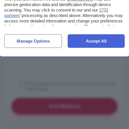
precise geolocation data and identification through device
scanning. You may click to consent to our and our
1731
partners
’ processing as described above. Alternatively you may
access more detailed information and change your preferences
before consenting or to refuse consenting. Please note that
some processing of your personal data may not require your
consent, but you have a right to object to such processing. Your
Manage Options
Accept All
preferences will apply to this website only. You can change
your preferences or withdraw your consent at any time by
returning to this site and clicking the
privacy policy
button at the
bottom of the webpage.
Vorrei ricevere avvisi via email con annunci di immobili
simili a questo
Invia Richiesta