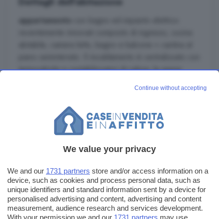
Dettagli dell'abitazione
appartamento
con bagno ed impianto elettrico
recentemente rinnovati composto di ingresso, cucina
abitabile, camera letto, bagno e balcone + cantina al
piano seminterrato. Il riscaldamento è centralizzato con
termovalvole e contabilizzatori di calore, le spese
condominiali di . 120,00 mensili si intendono
Continue without accepting
comprese anche della quota del riscaldamento ad uso
effettivo. COMPRESO DI ARREDAMENTO,
CANONE DI . 320,00 MENSILI. X ...
Leggi di più
We value your privacy
We and our
1731 partners
store and/or access information on a
Invia un messaggio
device, such as cookies and process personal data, such as
unique identifiers and standard information sent by a device for
personalised advertising and content, advertising and content
measurement, audience research and services development.
With your permission we and our
1731 partners
may use