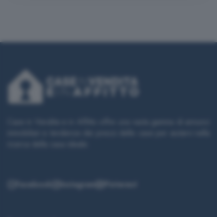
Case in Vendita e in Affitto offre una vasta gamma di annunci
immobiliari e tendenze dei prezzi delle case per aiutarvi nella
ricerca della casa ideale.
Facebook
Instagram
Pinterest