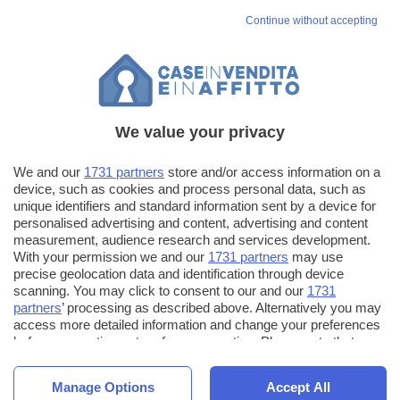
Continue without accepting
We value your privacy
We and our
1731 partners
store and/or access information on a
device, such as cookies and process personal data, such as
unique identifiers and standard information sent by a device for
Vorrei ricevere avvisi via email con annunci di immobili
personalised advertising and content, advertising and content
simili a questo
measurement, audience research and services development.
With your permission we and our
1731 partners
may use
precise geolocation data and identification through device
Invia Richiesta
scanning. You may click to consent to our and our
1731
partners
’ processing as described above. Alternatively you may
access more detailed information and change your preferences
before consenting or to refuse consenting. Please note that
some processing of your personal data may not require your
Calcolatrice di Mutuo Ipotecario
consent, but you have a right to object to such processing. Your
Manage Options
Accept All
preferences will apply to this website only. You can change