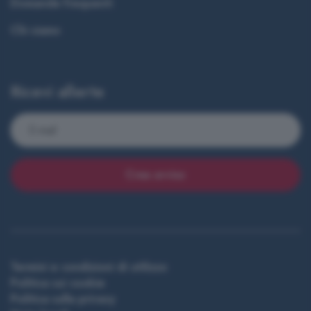
Domande frequenti
Chi siamo
Ricevi allerte
Crea avviso
Termini e condizioni di utilizzo
Politica sui cookie
Politica sulla privacy