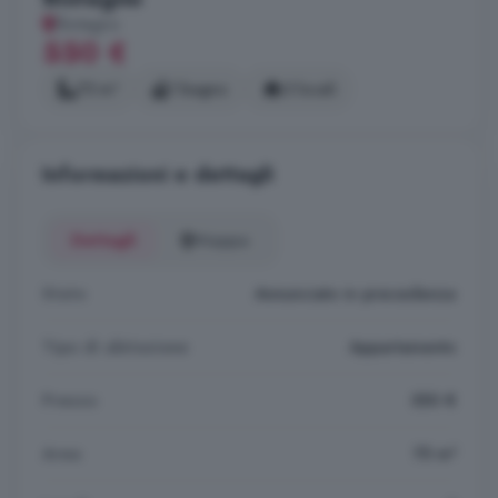
Bistagno
550 €
75 m²
1 bagno
3 locali
Informazioni e dettagli
Dettagli
Mappa
Stato
Annunciato in precedenza
Tipo di abitazione
Appartamento
Prezzo
550 €
Area
75 m²