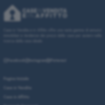
Case in Vendita e in Affitto offre una vasta gamma di annunci
immobiliari e tendenze dei prezzi delle case per aiutarvi nella
ricerca della casa ideale.
Facebook
Instagram
Pinterest
Pagina Iniziale
Case in Vendita
Case in Affitto