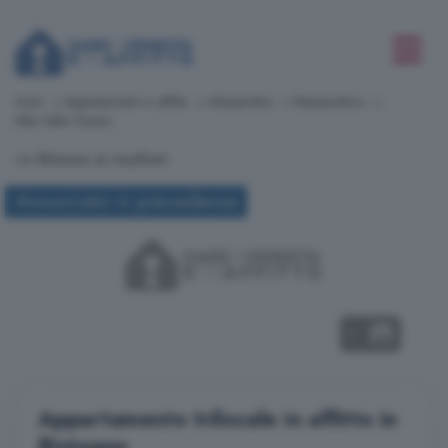
Inizio
Appartamenti in affitto
Alessandria
Alessandrino
Alta Valle Tanaro
<< Ritorna ai risultati
Annunciato in precedenza
1
Appartamento trilocale in affitto in
Bistagno