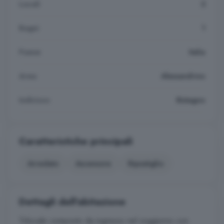
Locali
3
Bagni
1
Paese
Italia
Area
Alessandrino
Indirizzo
Bistagno
Caratteristiche principali
Arredato
Ascensore
Ripostiglio
Dettagli dell'abitazione
Trilocale composto da ingresso nel soggiorno con